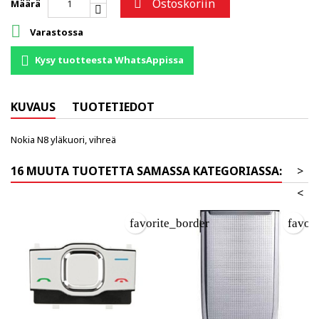
Ostoskoriin

Määrä

Varastossa
Kysy tuotteesta WhatsAppissa
KUVAUS
TUOTETIEDOT
Nokia N8 yläkuori, vihreä
16 MUUTA TUOTETTA SAMASSA KATEGORIASSA:
>
<
favorite_border
favor