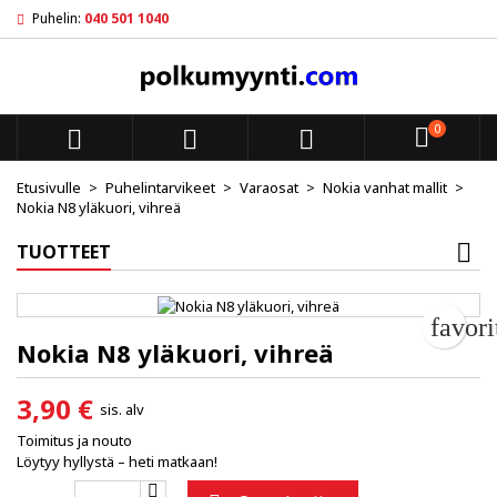
Puhelin:
040 501 1040
My wishlists
Luo toivelista
Kirjaudu sisään
add_circle_outline
Create new list
Sinun pitää olla kirjautunut jotta voit lisätä tuotteita toivelistal
Toivelistan nimi
0



Peruuta
Kirjaudu s
Etusivulle
Puhelintarvikeet
Varaosat
Nokia vanhat mallit
Nokia N8 yläkuori, vihreä
Peruuta
Luo toiv
TUOTTEET
favor
Nokia N8 yläkuori, vihreä
3,90 €
sis. alv
Toimitus ja nouto
Löytyy hyllystä – heti matkaan!