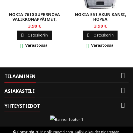
NOKIA 7610 SUPERNOVA
NOKIA E51 AKUN KANSI,
VALIKKONÄPPÄIMET,
HOPEA
VALKOINEN
3,90 €
3,90 €
Ostoskoriin
Ostoskoriin


Varastossa
Varastossa



TILAAMINEN

ASIAKASTILI

YHTEYSTIEDOT
© Copyright 2026 polkumyynti.com. Kaikki oikeudet pidätetään.