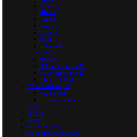
Samsung
iPhone
Huawei
Xiaomi
Motorola
muut
Universal


Varaosat
Näytöt
Nokia vanhat mallit
muut vanhat mallit
iPhone (3/4/5/6)


Kuulokkeet, HF
Kuulokkeet
HF vanhat mallit
Akut
Laturit
Kaapelit
Huoltotarvikkeet
Muut puhelintarvikkeet