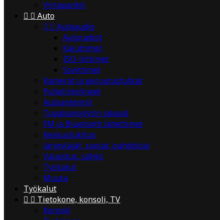
Virtapankit


Auto


Autoaudio
Autoradiot
Kaiuttimet
ISO-liittimet
Sovittimet
Kamerat ja peruutustutkat
Puhelintelineet
Autoantennit
Tupakansytytin jakajat
FM ja Bluetooth lähettimet
Keskuslukitus
Järjestäjät, suojat, puhdistus
Valaistus, sähkö
Työkalut
Muuta
Työkalut


Tietokone, konsoli, TV
Konsoli