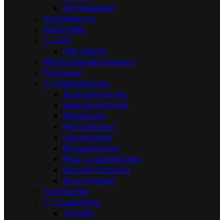
Paristokotelot
Aurinkokenno
Jatkojohdot


LED
LED-nauhat
Moottorikondensaattorit
Pistokkeet


Sähköliittimet
Krokotiililiittimet
Haarukkaliittimet
Pääteholkit
Pyöröliittimet
Lattaliittimet
Rengasliittimet
Pika- ja jatkoliittimet
Vesitiiviit liittimet
Muut liittimet
Tunnistimet


Tuulettimet
12V/24V