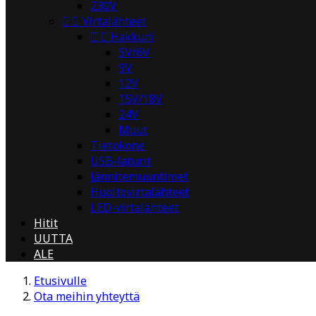
230V


Virtalähteet


Hakkuri
5V/6V
9V
12V
15V/18V
24V
Muut
Tietokone
USB-laturit
Jännitemuuntimet
Huoltovirtalähteet
LED-virtalähteet
Hitit
UUTTA
ALE
Etusivulle
Ota meihin yhteyttä