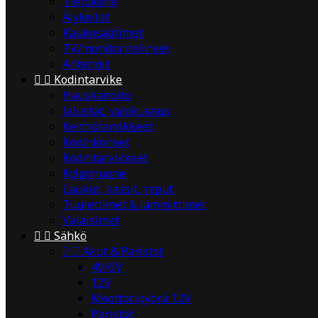
Tietokone
Älykellot
Kaukosäätimet
TV/monitoritelineet
Antennit


Kodintarvike
Hauskanpito
Jalustat, valokuvaus
Keittiötarvikkeet
Kodinkoneet
Kodintarvikkeet
Kylpyhuone
Laukut, kassit, reput
Tuulettimet & lämmittimet
Valaisimet


Sähkö


Akut & Paristot
4V/6V
12V
Moottoripyörä 12V
Paristot