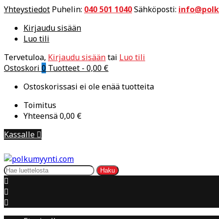
Yhteystiedot
Puhelin:
040 501 1040
Sähköposti:
info@pol
Kirjaudu sisään
Luo tili
Tervetuloa,
Kirjaudu sisään
tai
Luo tili
Ostoskori
0
Tuotteet -
0,00 €
Ostoskorissasi ei ole enää tuotteita
Toimitus
Yhteensä
0,00 €
Kassalle

Haku


