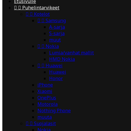
Etusivulle


Puhelintarvikeet


Kotelot


Samsung
A-sarja
S-sarja
muut


Nokia
Lumia/vanhat mallit
HMD Nokia


Huawei
Huawei
Honor
iPhone
Xiaomi
OnePlus
Motorola
Nothing Phone
muuta


Suojalasit
Nokia