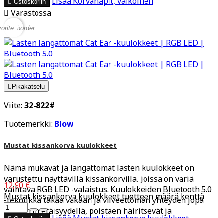
Lisää
Korvanapit, valkoinen

Ostoskoriin

Varastossa
vorite_border

Pikakatselu
Viite:
32-822#
Tuotemerkki:
Blow
Mustat kissankorva kuulokkeet
Nämä mukavat ja langattomat lasten kuulokkeet on
varustettu näyttävillä kissankorvilla, joissa on väriä
12,90 €
vaihtava RGB LED -valaistus. Kuulokkeiden Bluetooth 5.0
Mustat kissankorva kuulokkeet tuotteen määrä kenttä
-tekniikka takaa vakaan ja viiveettömän yhteyden jopa
10 metrin etäisyydellä, poistaen häiritsevät ja