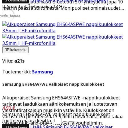

Ostoskoriin
toimivat langattomasti Bluetooth 5.0 -yhteydellä jopa 10

Arvioitu lähetyspäivä 14.8.
metrin päässä soittimesta. Monipuoliset ominaisuudet,...
vorite_border

Pikakatselu
Viite:
a21s
Tuotemerkki:
Samsung
Samsung EHS64AVFWE valkoiset nappikuulokkeet
Alkuperäiset Samsung EHS64ASFWE -nappikuulokkeet
tarjoavat laadukkaan äänikokemuksen ja luotettavan
4,90 €
viestintäratkaisun musiikin ystäville. Kuulokkeet on
Samsung EHS64AVFWE valkoiset nappikuulokkeet
varustettu perinteisellä 3,5 mm:n liitännällä, mikä takaa
tuotteen määrä kenttä
vakaan plug-and-play-yhteyden älypuhelimiin,
Lisää
Samsung EHS64AVFWE valkoiset

Ostoskoriin