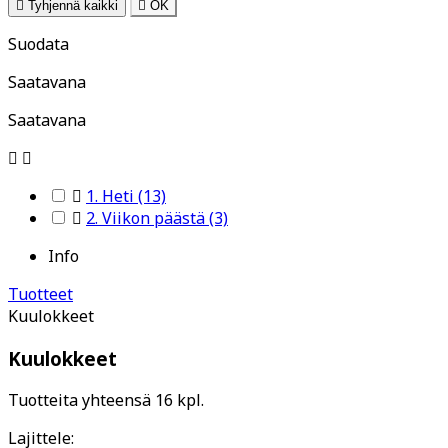

Tyhjennä kaikki

OK
Suodata
Saatavana
Saatavana



1. Heti
(13)

2. Viikon päästä
(3)
Info
Tuotteet
Kuulokkeet
Kuulokkeet
Tuotteita yhteensä 16 kpl.
Lajittele: