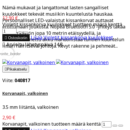
Nämä mukavat ja langattomat lasten sangalliset
kuulokkeet tekevät musiikin kuuntelusta hauskaa.
12,90 €
Persoonalliset LED-valaistut kissankorvat auttavat
Violetit kissankorva kuulokkeet tuotteen määrä kenttä
erottumaan joukosta. Nopea Bluetooth 5.0 -yhteys takaa
vakaan käytön jopa 10 metrin etäisyydellä, ja
Lisää
Violetit kissankorva kuulokkeet

Ostoskoriin
sisäänrakennettu akku mahdollistaa tuntien kuuntelun

Arvioitu lähetyspäivä 14.8.
ilman häiritseviä johtoja. Kevyt rakenne ja pehmeät...
vorite_border

Pikakatselu
Viite:
040817
Korvanapit, valkoinen
3.5 mm liitäntä, valkoinen
2,90 €
Korvanapit, valkoinen tuotteen määrä kenttä