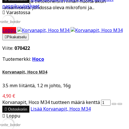
tabletteihin ja tietokoneisiin ilman huolta akun
nappikuulokkeet
lataamisesta. Johdossa oleva mikrofoni ja...

Varastossa
vorite_border
Loppu

Pikakatselu
Viite:
070422
Tuotemerkki:
Hoco
Korvanapit, Hoco M34
3.5 mm liitäntä, 1.2 m johto, 16g
4,90 €
Korvanapit, Hoco M34 tuotteen määrä kenttä
Lisää
Korvanapit, Hoco M34

Ostoskoriin

Loppu
vorite_border