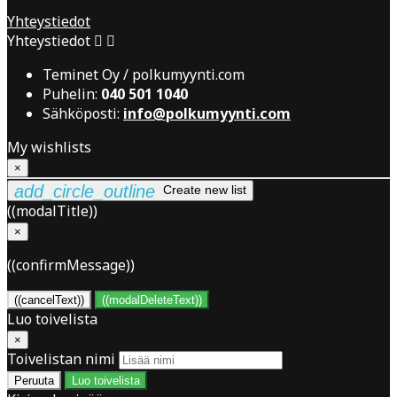
Yhteystiedot
Yhteystiedot


Teminet Oy / polkumyynti.com
Puhelin:
040 501 1040
Sähköposti:
info@polkumyynti.com
My wishlists
×
add_circle_outline
Create new list
((modalTitle))
×
((confirmMessage))
((cancelText))
((modalDeleteText))
Luo toivelista
×
Toivelistan nimi
Peruuta
Luo toivelista