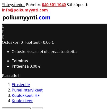
Yhteystiedot
Puhelin:
040 501 1040
Sähköposti:
info@polkumyynti.com



Ostoskori
0
Tuotteet -
0,00 €
Ostoskorissasi ei ole enää tuotteita
Toimitus
Yhteensä
0,00 €
Kassalle

Etusivulle
Puhelintarvikeet
Kuulokkeet, HF
Kuulokkeet