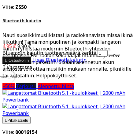
Viite:
ZS50
Bluetooth kaiutin
Nauti suosikkimusiikistasi ja radiokanavista missä ikinä
liikutkin! Tämä monipuolinen ja kompakti langaton
4,95 €
9,90 €
kaiutin yhdistää modernin Bluetooth-yhteyden,
Bluetooth kaiutin tuotteen määrä kenttä
perinteisen FM-radion sekä laajat liitännät yhteen
Lisää
Bluetooth kaiutin

Ostoskoriin
tyylikkääseen pakettiin. Sisäänrakennetun akun

Varastossa
ansiosta voit ottaa musiikin mukaan rannalle, piknikille
tai autotalliin. Helppokäyttöiset...
vorite_border
−50%
Tarjous!!!
Alennettu hinta

Pikakatselu
Viite:
00016154