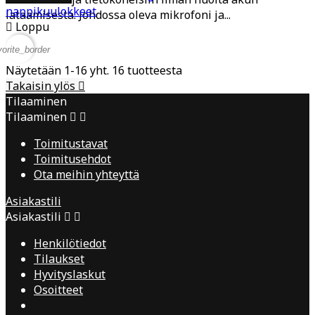
nappikuulokkeet
lataamisesta. Johdossa oleva mikrofoni ja...

Loppu
vorite_border
Näytetään 1-16 yht. 16 tuotteesta
Takaisin ylös

Tilaaminen
Tilaaminen


Toimitustavat
Toimitusehdot
Ota meihin yhteyttä
Asiakastili
Asiakastili


Henkilötiedot
Tilaukset
Hyvityslaskut
Osoitteet