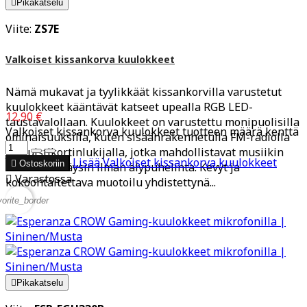

Pikakatselu
Viite:
ZS7E
Valkoiset kissankorva kuulokkeet
Nämä mukavat ja tyylikkäät kissankorvilla varustetut
kuulokkeet kääntävät katseet upealla RGB LED-
12,90 €
taustavalollaan. Kuulokkeet on varustettu monipuolisilla
Valkoiset kissankorva kuulokkeet tuotteen määrä kenttä
ominaisuuksilla, kuten sisäänrakennetulla FM-radiolla
ja muistikortinlukijalla, jotka mahdollistavat musiikin
Lisää
Valkoiset kissankorva kuulokkeet

Ostoskoriin
kuuntelun täysin ilman älypuhelinta. Kevyt ja

Varastossa
kokoontaitettava muotoilu yhdistettynä...
vorite_border

Pikakatselu