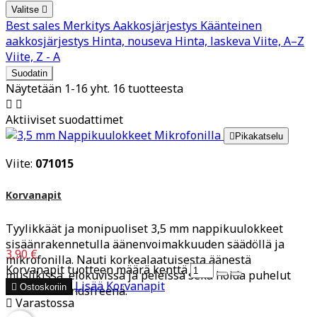
Valitse

Best sales
Merkitys
Aakkosjärjestys
Käänteinen
aakkosjärjestys
Hinta, nouseva
Hinta, laskeva
Viite, A–Z
Viite, Z - A
Suodatin
Näytetään 1-16 yht. 16 tuotteesta


Aktiiviset suodattimet

Pikakatselu
Viite:
071015
Korvanapit
Tyylikkäät ja monipuoliset 3,5 mm nappikuulokkeet
sisäänrakennetulla äänenvoimakkuuden säädöllä ja
3,90 €
mikrofonilla. Nauti korkealaatuisesta äänestä
Korvanapit tuotteen määrä kenttä
musiikissa, elokuvissa ja peleissä sekä hoida puhelut
Lisää
Korvanapit

Ostoskoriin
kätevästi handsfreenä.

Varastossa