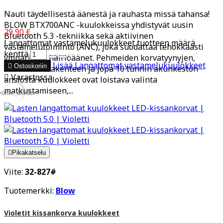
Nauti täydellisestä äänestä ja rauhasta missä tahansa!
BLOW BTX700ANC -kuulokkeissa yhdistyvät uusin
29,90 €
Bluetooth 5.3 -tekniikka sekä aktiivinen
Langattomat vastamelukuulokkeet tuotteen määrä
vastamelutoiminto (ANC), joka suodattaa tehokkaasti
kenttä
ympäristön häiriöäänet. Pehmeiden korvatyynyjen,
Lisää
Langattomat vastamelukuulokkeet

Ostoskoriin
taitettavan rakenteen ja jopa 10 tunnin akunkeston

Varastossa
ansiosta kuulokkeet ovat loistava valinta
matkustamiseen,...
vorite_border

Pikakatselu
Viite:
32-827#
Tuotemerkki:
Blow
Violetit kissankorva kuulokkeet