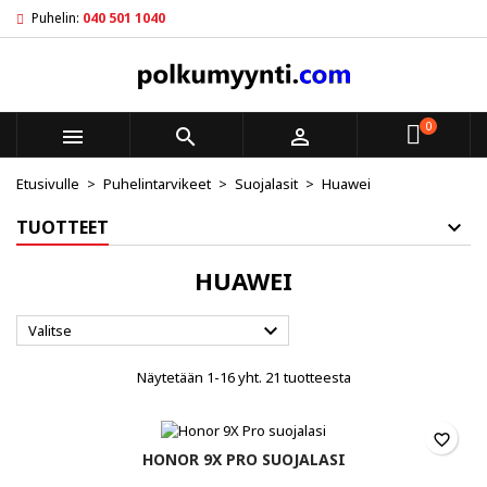
Puhelin:
040 501 1040
×
×
×
×
My wishlists
((modalTitle))
Luo toivelista
Kirjaudu sisään
Create new list
add_circle_outline
((confirmMessage))
Sinun pitää olla kirjautunut jotta voit lisätä tuotteita
Toivelistan nimi
toivelistalle.
0



((cancelText))
((modalDeleteText))
Etusivulle
Puhelintarvikeet
Suojalasit
Huawei
Peruuta
Kirjaudu sisään
Peruuta
Luo toivelista
TUOTTEET
HUAWEI

Valitse
Näytetään 1-16 yht. 21 tuotteesta
favorite_border
HONOR 9X PRO SUOJALASI