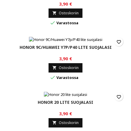
3,90 €
Ostoskoriin


Varastossa
favorite_border
HONOR 9C/HUAWEI Y7P/P40 LITE SUOJALASI
3,90 €
Ostoskoriin


Varastossa
favorite_border
HONOR 20 LITE SUOJALASI
3,90 €
Ostoskoriin
