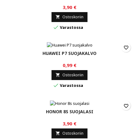
3,90 €
Ostoskoriin


Varastossa
favorite_border
HUAWEI P7 SUOJAKALVO
0,99 €
Ostoskoriin


Varastossa
favorite_border
HONOR 8S SUOJALASI
3,90 €
Ostoskoriin
