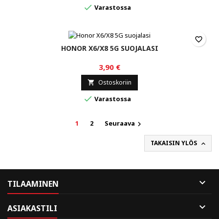

Varastossa
favorite_border
HONOR X6/X8 5G SUOJALASI
3,90 €
Ostoskoriin


Varastossa
1
2
Seuraava

TAKAISIN YLÖS


TILAAMINEN

ASIAKASTILI