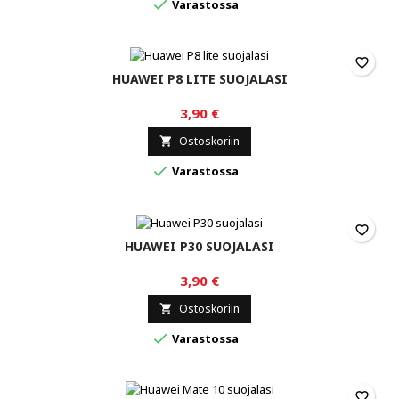

Varastossa
favorite_border
HUAWEI P8 LITE SUOJALASI
3,90 €
Ostoskoriin


Varastossa
favorite_border
HUAWEI P30 SUOJALASI
3,90 €
Ostoskoriin


Varastossa
favorite_border