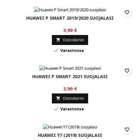
favorite_border
HUAWEI P SMART 2019/2020 SUOJALASI
3,90 €
Ostoskoriin


Varastossa
favorite_border
HUAWEI P SMART 2021 SUOJALASI
3,90 €
Ostoskoriin


Varastossa
favorite_border
HUAWEI Y7 (2019) SUOJALASI