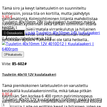
Tämä siro ja kevyt laitetuuletin on suunniteltu
kohteisiin, joissa tila on kortilla, mutta jäähdytys
9,90 €
välttämätöntä. Kolmijohtiminen liitäntä mahdollistaa
Tuuletin 40x10mm 24V liukulaakeri tuotteen määrä
luotettavan kytkennän sekä tarkan toiminnan osana
kenttä
laitettasi. Laitteen matala virrankulutus ja hiljainen
Lisää
Tuuletin 40x10mm 24V liukulaakeri

Ostoskoriin
käyntiääni tekevät siitä huomaamattoman mutta

Arvioitu lähetyspäivä 12.8.
tehokkaan apurin. Tuotetta ei ole tällä hetkellä...

Pikakatselu
Viite:
85-602#
Tuuletin 40x10 12V kuulalaakeri
Tämä pienikokoinen laitetuuletin on varustettu
kestävällä kuulalaakeroinnilla, mikä takaa pitkän
9,90 €
käyttöiän. Sen korkea 6 400 rpm:n pyörimisnopeus
Tuuletin 40x10 12V kuulalaakeri tuotteen määrä kenttä
varmistaa tehokkaan ilmanvaihdon kompaktista koosta
huolimatta. Laite on erittäin kevyt ja hiljainen, joten se