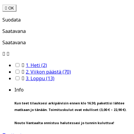

OK
Suodata
Saatavana
Saatavana



1. Heti
(2)

2. Viikon päästä
(70)

3. Loppu
(13)
Info
Kun teet tilauksesi arkipäivisin ennen klo 16:30, pakettisi lähtee
matkaan jo tänään. Toimituskulut ovat edulliset (3,00 € – 22,90 €).
Nouto Vantaalta onnistuu halutessasi jo tunnin kuluttua!