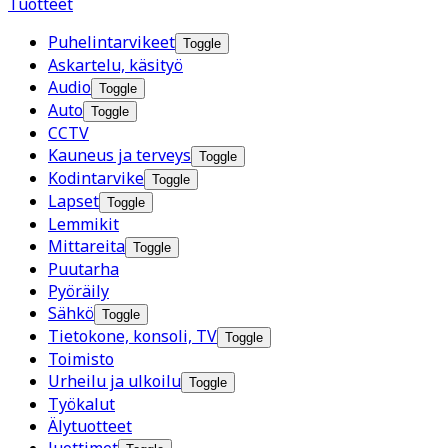
Tuotteet
Puhelintarvikeet
Toggle
Askartelu, käsityö
Audio
Toggle
Auto
Toggle
CCTV
Kauneus ja terveys
Toggle
Kodintarvike
Toggle
Lapset
Toggle
Lemmikit
Mittareita
Toggle
Puutarha
Pyöräily
Sähkö
Toggle
Tietokone, konsoli, TV
Toggle
Toimisto
Urheilu ja ulkoilu
Toggle
Työkalut
Älytuotteet
Juottimet