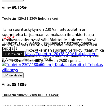
Viite:
85-125#
Tuuletin 120x38 230V liukulaakeri
Tämä suorituskykyinen 230 V:n laitetuuletin on
suunniteltu tarjoamaan voimakasta ilmankiertoa ja
14,90 €
tehokasta viilennystä sähkölaitteille. Laitteen kätevä
Tuuletin 120x38 230V liukulaakeri tuotteen määrä
abiko-liitäntä (TERMINAL) mahdollistaa nopean sekä
kenttä
turvallisen sähkökytkennän suoraan verkkovirtaan, mikä
Lisää
Tuuletin 120x38 230V liukulaakeri

Ostoskoriin
tekee asennuksesta siistiä ja ammattimaista. Erityisen

Arvioitu lähetyspäivä 12.8.
paksu 38 mm:n runko ja korkea 2500 rpm:n...

Pikakatselu
Viite:
85-180#
Tuuletin 180x60 230V kuulalaakeri