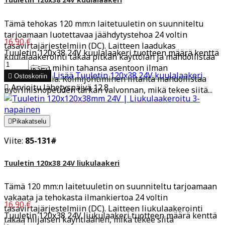
Tämä tehokas 120 mm:n laitetuuletin on suunniteltu
tarjoamaan luotettavaa jäähdytystehoa 24 voltin
16,90 €
tasavirtajärjestelmiin (DC). Laitteen laadukas
Tuuletin 120x38 24V kuulalaakeri tuotteen määrä kenttä
kuulalaakerointi takaa pitkän käyttöiän ja mahdollistaa
asennuksen mihin tahansa asentoon ilman
Lisää
Tuuletin 120x38 24V kuulalaakeri

Ostoskoriin
kulumishuolia. Kolmijohtiminen liitäntä mahdollistaa

Arvioitu lähetyspäivä 12.8.
pyörimisnopeuden tarkan valvonnan, mikä tekee siitä...

Pikakatselu
Viite:
85-131#
Tuuletin 120x38 24V liukulaakeri
Tämä 120 mm:n laitetuuletin on suunniteltu tarjoamaan
vakaata ja tehokasta ilmankiertoa 24 voltin
16,90 €
tasavirtajärjestelmiin (DC). Laitteen liukulaakerointi
Tuuletin 120x38 24V liukulaakeri tuotteen määrä kenttä
takaa hiljaisen käyntiäänen, mikä tekee siitä