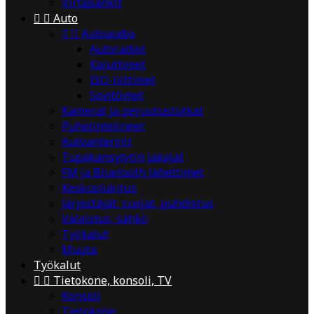
Virtapankit


Auto


Autoaudio
Autoradiot
Kaiuttimet
ISO-liittimet
Sovittimet
Kamerat ja peruutustutkat
Puhelintelineet
Autoantennit
Tupakansytytin jakajat
FM ja Bluetooth lähettimet
Keskuslukitus
Järjestäjät, suojat, puhdistus
Valaistus, sähkö
Työkalut
Muuta
Työkalut


Tietokone, konsoli, TV
Konsoli
Tietokone