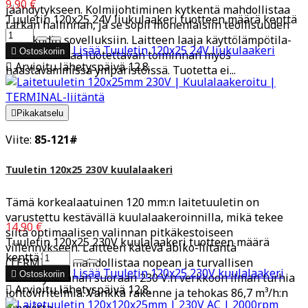
9,90 €
jäähdytykseen. Kolmijohtiminen kytkentä mahdollistaa
Tuuletin 120x25 24V liukulaakeri tuotteen määrä kenttä
tarkan hallinnan, ja se sopii monenlaisiin teollisuuden
sekä kodin sovelluksiin. Laitteen laaja käyttölämpötila-
Lisää
Tuuletin 120x25 24V liukulaakeri

Ostoskoriin
alue varmistaa luotettavan toiminnan myös

Arvioitu lähetyspäivä 12.8.
haastavammissa ympäristöissä. Tuotetta ei...

Pikakatselu
Viite:
85-121#
Tuuletin 120x25 230V kuulalaakeri
Tämä korkealaatuinen 120 mm:n laitetuuletin on
varustettu kestävällä kuulalaakeroinnilla, mikä tekee
14,90 €
siitä optimaalisen valinnan pitkäkestoiseen
Tuuletin 120x25 230V kuulalaakeri tuotteen määrä
viilennykseen. Laitteen kätevä abiko-liitäntä
kenttä
(TERMINAL) mahdollistaa nopean ja turvallisen
Lisää
Tuuletin 120x25 230V kuulalaakeri

Ostoskoriin
sähkökytkennän suoraan 230 V:n verkkoon ilman turhia

Arvioitu lähetyspäivä 12.8.
johtoviritelmiä. Vankka rakenne ja tehokas 86,7 m³/h:n