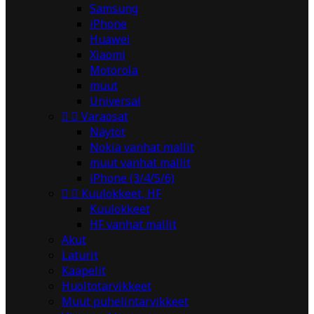
Samsung
iPhone
Huawei
Xiaomi
Motorola
muut
Universal


Varaosat
Näytöt
Nokia vanhat mallit
muut vanhat mallit
iPhone (3/4/5/6)


Kuulokkeet, HF
Kuulokkeet
HF vanhat mallit
Akut
Laturit
Kaapelit
Huoltotarvikkeet
Muut puhelintarvikkeet