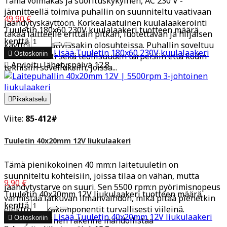
Tämä voimakas ja suorituskykyinen, AC 230 V -
jännitteellä toimiva puhallin on suunniteltu vaativaan
49,90 €
jäähdytyskäyttöön. Korkealaatuinen kuulalaakerointi
Tuuletin 180x60 230V kuulalaakeri tuotteen määrä
takaa laitteelle erittäin pitkän, luotettavan ja hiljaisen
kenttä
käyttöiän vaativissakin olosuhteissa. Puhallin soveltuu
Lisää
Tuuletin 180x60 230V kuulalaakeri

Ostoskoriin
erinomaisesti sekä teollisuuden tarpeisiin että kodin

Arvioitu lähetyspäivä 12.8.
teknisiin sovelluksiin, joissa...

Pikakatselu
Viite:
85-412#
Tuuletin 40x20mm 12V liukulaakeri
Tämä pienikokoinen 40 mm:n laitetuuletin on
suunniteltu kohteisiin, joissa tilaa on vähän, mutta
9,90 €
jäähdytystarve on suuri. Sen 5500 rpm:n pyörimisnopeus
Tuuletin 40x20mm 12V liukulaakeri tuotteen määrä
varmistaa jatkuvan ilmanvaihdon, mikä pitää pienetkin
kenttä
elektroniikkakomponentit turvallisesti viileinä.
Lisää
Tuuletin 40x20mm 12V liukulaakeri

Ostoskoriin
Kolmijohtiminen rakenne mahdollistaa