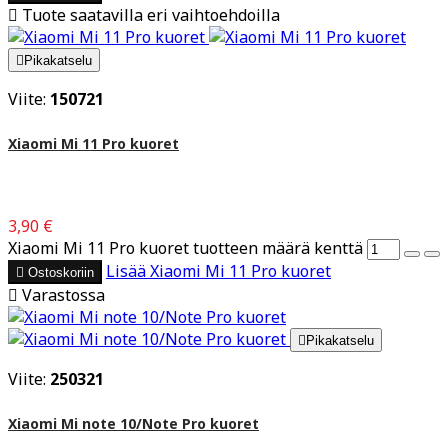

Tuote saatavilla eri vaihtoehdoilla

Pikakatselu
Viite:
150721
Xiaomi Mi 11 Pro kuoret
3,90 €
Xiaomi Mi 11 Pro kuoret tuotteen määrä kenttä
Lisää
Xiaomi Mi 11 Pro kuoret

Ostoskoriin

Varastossa

Pikakatselu
Viite:
250321
Xiaomi Mi note 10/Note Pro kuoret