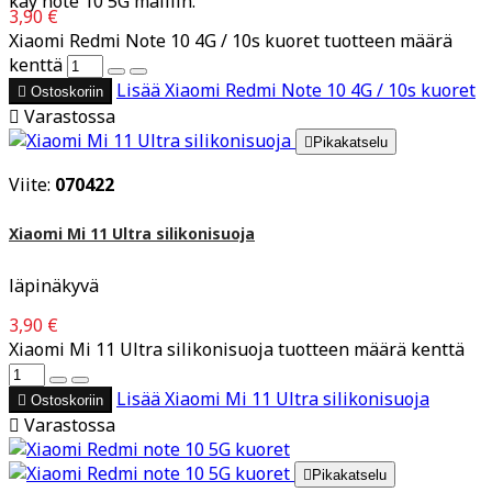
käy note 10 5G malliin.
3,90 €
Xiaomi Redmi Note 10 4G / 10s kuoret tuotteen määrä
kenttä
Lisää
Xiaomi Redmi Note 10 4G / 10s kuoret

Ostoskoriin

Varastossa

Pikakatselu
Viite:
070422
Xiaomi Mi 11 Ultra silikonisuoja
läpinäkyvä
3,90 €
Xiaomi Mi 11 Ultra silikonisuoja tuotteen määrä kenttä
Lisää
Xiaomi Mi 11 Ultra silikonisuoja

Ostoskoriin

Varastossa

Pikakatselu