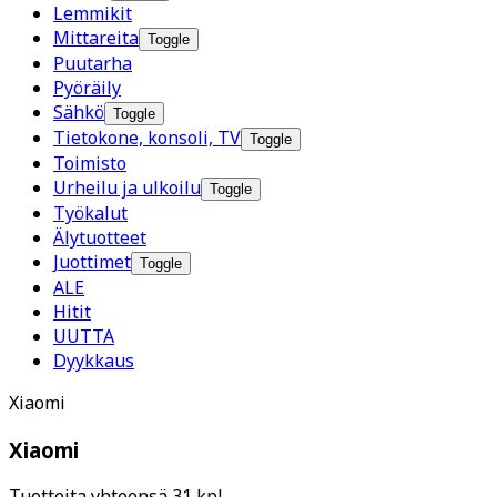
Lemmikit
Mittareita
Toggle
Puutarha
Pyöräily
Sähkö
Toggle
Tietokone, konsoli, TV
Toggle
Toimisto
Urheilu ja ulkoilu
Toggle
Työkalut
Älytuotteet
Juottimet
Toggle
ALE
Hitit
UUTTA
Dyykkaus
Xiaomi
Xiaomi
Tuotteita yhteensä 31 kpl.