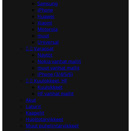
Samsung
iPhone
Huawei
Xiaomi
Motorola
muut
Universal


Varaosat
Näytöt
Nokia vanhat mallit
muut vanhat mallit
iPhone (3/4/5/6)


Kuulokkeet, HF
Kuulokkeet
HF vanhat mallit
Akut
Laturit
Kaapelit
Huoltotarvikkeet
Muut puhelintarvikkeet