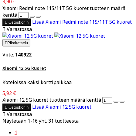
3,90 €
Xiaomi Redmi note 11S/11T 5G kuoret tuotteen määrä
kenttä
Lisää
Xiaomi Redmi note 11S/11T 5G kuoret

Ostoskoriin

Varastossa

Pikakatselu
Viite:
140922
Xiaomi 12 5G kuoret
Koteloissa kaksi korttipaikkaa.
5,92 €
Xiaomi 12 5G kuoret tuotteen määrä kenttä
Lisää
Xiaomi 12 5G kuoret

Ostoskoriin

Varastossa
Näytetään 1-16 yht. 31 tuotteesta
1