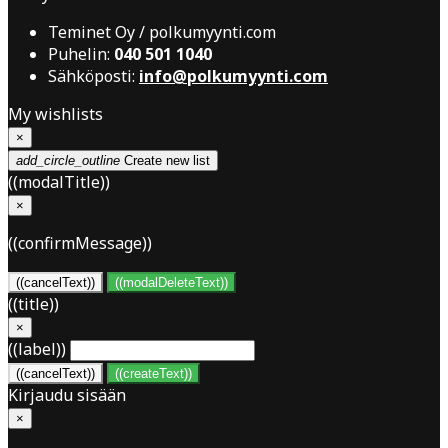
Teminet Oy / polkumyynti.com
Puhelin:
040 501 1040
Sähköposti:
info@polkumyynti.com
My wishlists
×
add_circle_outline
Create new list
((modalTitle))
×
((confirmMessage))
((cancelText))
((modalDeleteText))
((title))
×
((label))
((cancelText))
((createText))
Kirjaudu sisään
×