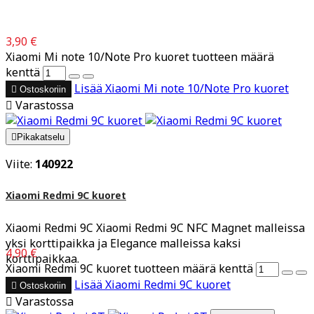
3,90 €
Xiaomi Mi note 10/Note Pro kuoret tuotteen määrä
kenttä
Lisää
Xiaomi Mi note 10/Note Pro kuoret

Ostoskoriin

Varastossa

Pikakatselu
Viite:
140922
Xiaomi Redmi 9C kuoret
Xiaomi Redmi 9C Xiaomi Redmi 9C NFC Magnet malleissa
yksi korttipaikka ja Elegance malleissa kaksi
4,90 €
korttipaikkaa.
Xiaomi Redmi 9C kuoret tuotteen määrä kenttä
Lisää
Xiaomi Redmi 9C kuoret

Ostoskoriin

Varastossa