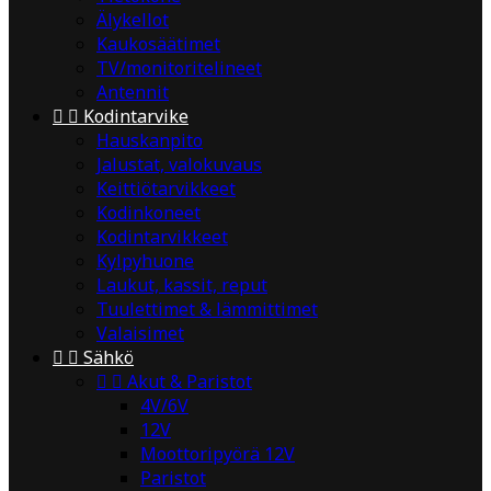
Älykellot
Kaukosäätimet
TV/monitoritelineet
Antennit


Kodintarvike
Hauskanpito
Jalustat, valokuvaus
Keittiötarvikkeet
Kodinkoneet
Kodintarvikkeet
Kylpyhuone
Laukut, kassit, reput
Tuulettimet & lämmittimet
Valaisimet


Sähkö


Akut & Paristot
4V/6V
12V
Moottoripyörä 12V
Paristot