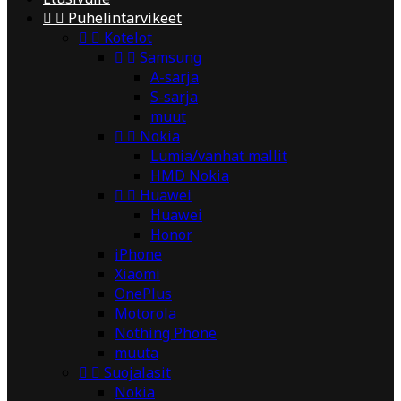


Puhelintarvikeet


Kotelot


Samsung
A-sarja
S-sarja
muut


Nokia
Lumia/vanhat mallit
HMD Nokia


Huawei
Huawei
Honor
iPhone
Xiaomi
OnePlus
Motorola
Nothing Phone
muuta


Suojalasit
Nokia