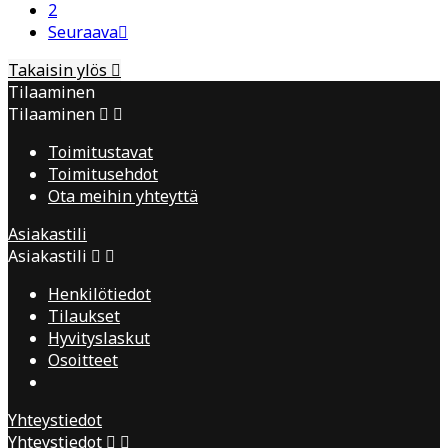
2
Seuraava

Takaisin ylös

Tilaaminen
Tilaaminen


Toimitustavat
Toimitusehdot
Ota meihin yhteyttä
Asiakastili
Asiakastili


Henkilötiedot
Tilaukset
Hyvityslaskut
Osoitteet
Yhteystiedot
Yhteystiedot

