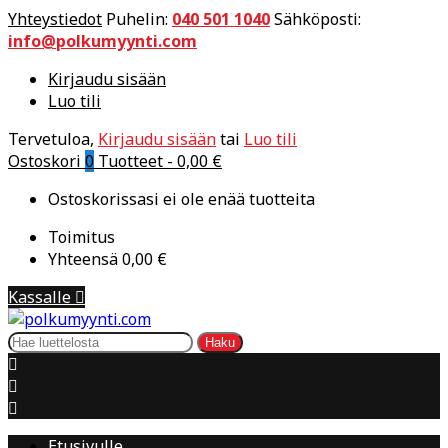
Yhteystiedot
Puhelin:
040 501 1040
Sähköposti:
info@polkumyynti.com
Kirjaudu sisään
Luo tili
Tervetuloa,
Kirjaudu sisään
tai
Luo tili
Ostoskori
0
Tuotteet -
0,00 €
Ostoskorissasi ei ole enää tuotteita
Toimitus
Yhteensä
0,00 €
Kassalle

Haku



Etusivulle