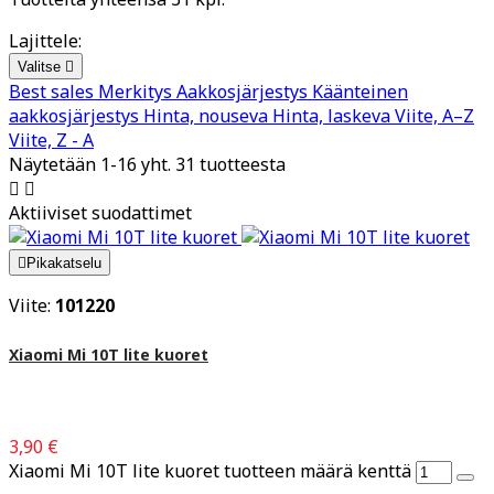
Lajittele:
Valitse

Best sales
Merkitys
Aakkosjärjestys
Käänteinen
aakkosjärjestys
Hinta, nouseva
Hinta, laskeva
Viite, A–Z
Viite, Z - A
Näytetään 1-16 yht. 31 tuotteesta


Aktiiviset suodattimet

Pikakatselu
Viite:
101220
Xiaomi Mi 10T lite kuoret
3,90 €
Xiaomi Mi 10T lite kuoret tuotteen määrä kenttä