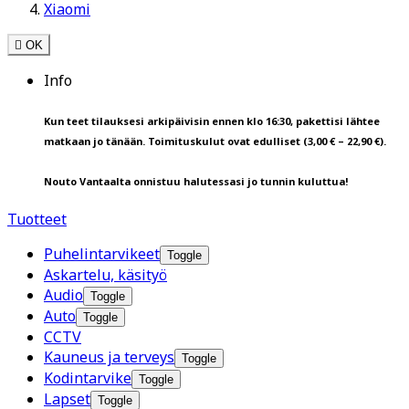
Xiaomi

OK
Info
Kun teet tilauksesi arkipäivisin ennen klo 16:30, pakettisi lähtee
matkaan jo tänään. Toimituskulut ovat edulliset (3,00 € – 22,90 €).
Nouto Vantaalta onnistuu halutessasi jo tunnin kuluttua!
Tuotteet
Puhelintarvikeet
Toggle
Askartelu, käsityö
Audio
Toggle
Auto
Toggle
CCTV
Kauneus ja terveys
Toggle
Kodintarvike
Toggle
Lapset
Toggle