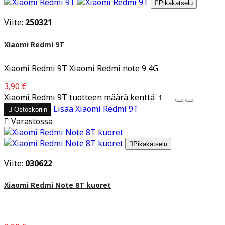

Pikakatselu
Viite:
250321
Xiaomi Redmi 9T
Xiaomi Redmi 9T Xiaomi Redmi note 9 4G
3,90 €
Xiaomi Redmi 9T tuotteen määrä kenttä
Lisää
Xiaomi Redmi 9T

Ostoskoriin

Varastossa

Pikakatselu
Viite:
030622
Xiaomi Redmi Note 8T kuoret