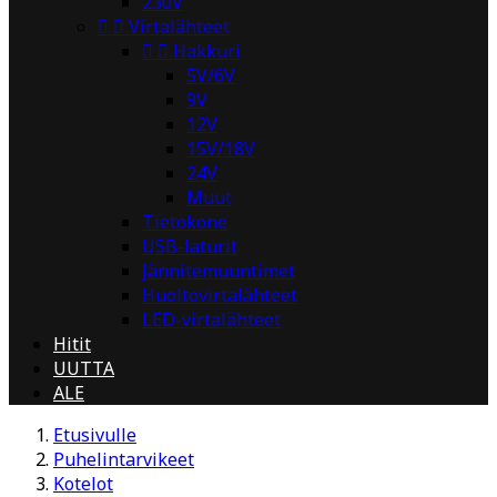
230V


Virtalähteet


Hakkuri
5V/6V
9V
12V
15V/18V
24V
Muut
Tietokone
USB-laturit
Jännitemuuntimet
Huoltovirtalähteet
LED-virtalähteet
Hitit
UUTTA
ALE
Etusivulle
Puhelintarvikeet
Kotelot