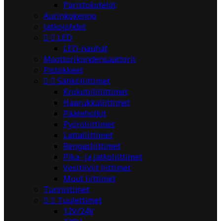
Paristokotelot
Aurinkokenno
Jatkojohdot


LED
LED-nauhat
Moottorikondensaattorit
Pistokkeet


Sähköliittimet
Krokotiililiittimet
Haarukkaliittimet
Pääteholkit
Pyöröliittimet
Lattaliittimet
Rengasliittimet
Pika- ja jatkoliittimet
Vesitiiviit liittimet
Muut liittimet
Tunnistimet


Tuulettimet
12V/24V