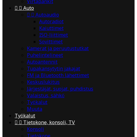
Virtapankit


Auto


Autoaudio
Autoradiot
Kaiuttimet
ISO-liittimet
Sovittimet
Kamerat ja peruutustutkat
Puhelintelineet
Autoantennit
Tupakansytytin jakajat
FM ja Bluetooth lähettimet
Keskuslukitus
Järjestäjät, suojat, puhdistus
Valaistus, sähkö
Työkalut
Muuta
Työkalut


Tietokone, konsoli, TV
Konsoli
Tietokone