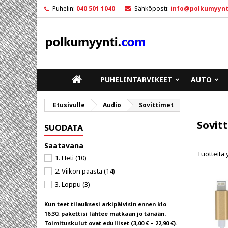
Puhelin:
040 501 1040
Sähköposti:
info@polkumyynt
M
(
L
K
add_circle_outline
((
Sin
To
ETUSIVULLE
PUHELINTARVIKEET
AUTO
Etusivulle
Audio
Sovittimet
Sovit
SUODATA
Saatavana
Tuotteita 
1. Heti
(10)
2. Viikon päästä
(14)
3. Loppu
(3)
Kun teet tilauksesi arkipäivisin ennen klo
16:30, pakettisi lähtee matkaan jo tänään.
Toimituskulut ovat edulliset (3,00 € – 22,90 €).