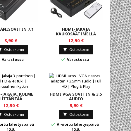
ÄÄNISOVITIN 7.1
HDMI-JAKAJA
KAUKOSÄÄTIMELLÄ
3,90 €
12,90 €
Ostoskoriin
Ostoskoriin




Varastossa
Varastossa
-JAKAJA, KOLME
HDMI VGA SOVITIN & 3.5
LIITÄNTÄÄ
AUDIO
12,90 €
9,90 €
Ostoskoriin
Ostoskoriin



oitu lähetyspäivä
Arvioitu lähetyspäivä
12.8.
12.8.