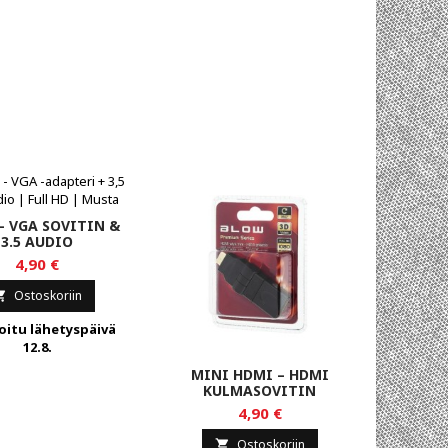
- VGA SOVITIN &
3.5 AUDIO
4,90 €
Ostoskoriin

oitu lähetyspäivä
12.8.
MINI HDMI – HDMI
KULMASOVITIN
4,90 €
Ostoskoriin
