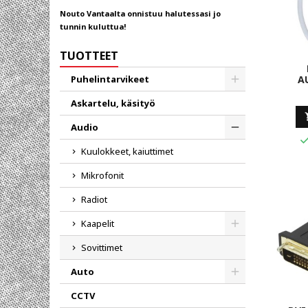
Nouto Vantaalta onnistuu halutessasi jo
tunnin kuluttua!
TUOTTEET
A
Puhelintarvikeet
Toggle
Askartelu, käsityö
Audio
Toggle
Kuulokkeet, kaiuttimet
Mikrofonit
Radiot
Kaapelit
Toggle
Sovittimet
Auto
Toggle
CCTV