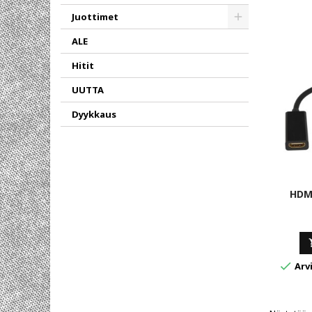
Juottimet
Toggle
ALE
Hitit
UUTTA
Dyykkaus
HDM

Arvi