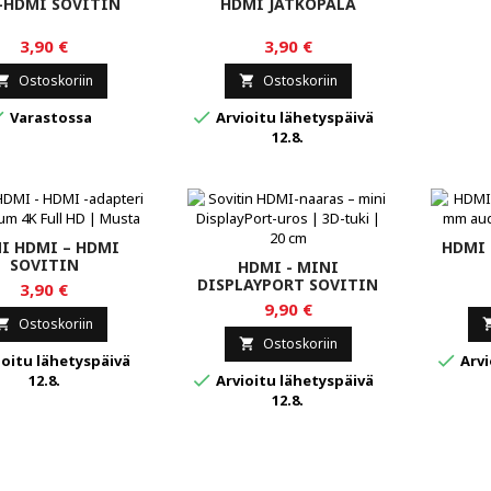
-HDMI SOVITIN
HDMI JATKOPALA
3,90 €
3,90 €
Ostoskoriin
Ostoskoriin




Varastossa
Arvioitu lähetyspäivä
12.8.
I HDMI – HDMI
HDMI 
SOVITIN
HDMI - MINI
DISPLAYPORT SOVITIN
3,90 €
9,90 €
Ostoskoriin

Ostoskoriin


oitu lähetyspäivä
Arvi

12.8.
Arvioitu lähetyspäivä
12.8.