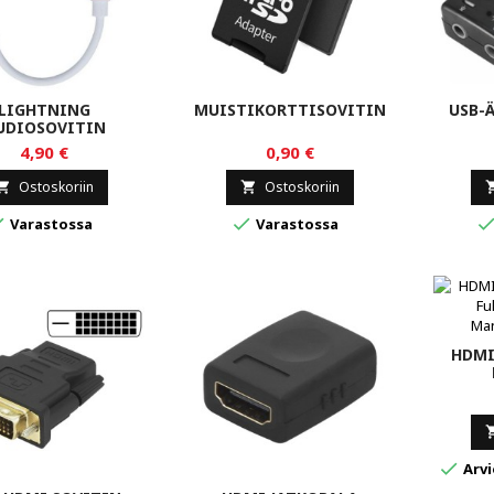
LIGHTNING
MUISTIKORTTISOVITIN
USB-
UDIOSOVITIN
4,90 €
0,90 €
Ostoskoriin
Ostoskoriin




Varastossa
Varastossa
HDMI

Arvi