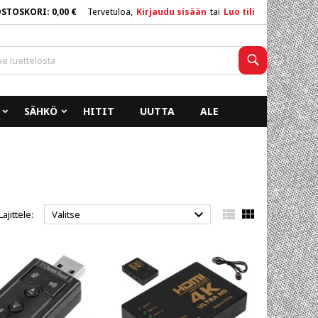
OSTOSKORI
0,00 €
Tervetuloa,
Kirjaudu sisään
tai
Luo tili
×
×
×
×
Haku
SÄHKÖ
HITIT
UUTTA
ALE
)
n
a



Lajittele:
Valitse