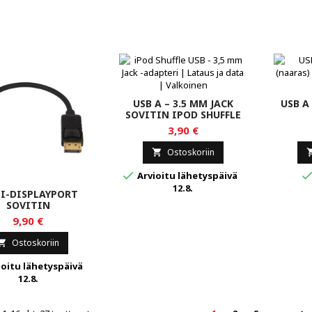
USB A – 3.5 MM JACK
USB A
SOVITIN IPOD SHUFFLE
3,90 €
Ostoskoriin


Arvioitu lähetyspäivä
12.8.
I-DISPLAYPORT
SOVITIN
9,90 €
Ostoskoriin

oitu lähetyspäivä
12.8.