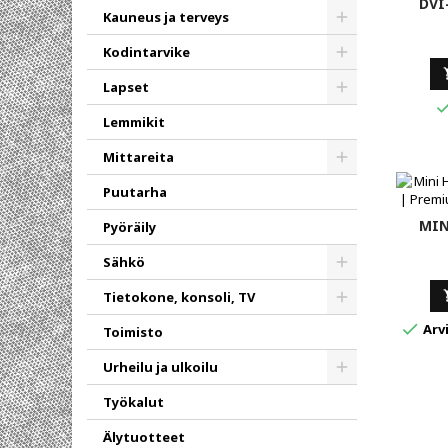
DVI
Kauneus ja terveys
Toggle
Kodintarvike
Toggle
Lapset
Toggle
Lemmikit
Mittareita
Toggle
Puutarha
MIN
Pyöräily
Sähkö
Toggle
Tietokone, konsoli, TV
Toggle

Arvi
Toimisto
Urheilu ja ulkoilu
Toggle
Työkalut
Älytuotteet