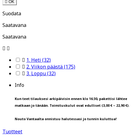

OK
Suodata
Saatavana
Saatavana



1. Heti
(32)

2. Viikon päästä
(175)

3. Loppu
(32)
Info
Kun teet tilauksesi arkipäivisin ennen klo 16:30, pakettisi lähtee
matkaan jo tänään. Toimituskulut ovat edulliset (3,00 € – 22,90 €).
Nouto Vantaalta onnistuu halutessasi jo tunnin kuluttua!
Tuotteet