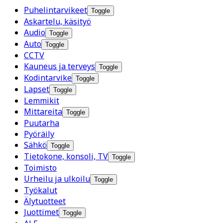
Puhelintarvikeet
Toggle
Askartelu, käsityö
Audio
Toggle
Auto
Toggle
CCTV
Kauneus ja terveys
Toggle
Kodintarvike
Toggle
Lapset
Toggle
Lemmikit
Mittareita
Toggle
Puutarha
Pyöräily
Sähkö
Toggle
Tietokone, konsoli, TV
Toggle
Toimisto
Urheilu ja ulkoilu
Toggle
Työkalut
Älytuotteet
Juottimet
Toggle