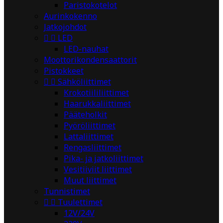
Paristokotelot
Aurinkokenno
Jatkojohdot


LED
LED-nauhat
Moottorikondensaattorit
Pistokkeet


Sähköliittimet
Krokotiililiittimet
Haarukkaliittimet
Pääteholkit
Pyöröliittimet
Lattaliittimet
Rengasliittimet
Pika- ja jatkoliittimet
Vesitiiviit liittimet
Muut liittimet
Tunnistimet


Tuulettimet
12V/24V