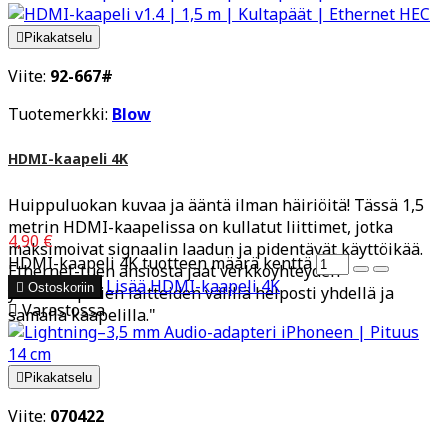

Pikakatselu
Viite:
92-667#
Tuotemerkki:
Blow
HDMI-kaapeli 4K
Huippuluokan kuvaa ja ääntä ilman häiriöitä! Tässä 1,5
metrin HDMI-kaapelissa on kullatut liittimet, jotka
4,90 €
maksimoivat signaalin laadun ja pidentävät käyttöikää.
HDMI-kaapeli 4K tuotteen määrä kenttä
Ethernet-tuen ansiosta jaat verkkoyhteyden
Lisää
HDMI-kaapeli 4K

Ostoskoriin
yhteensopivien laitteiden välillä helposti yhdellä ja

Varastossa
samalla kaapelilla."

Pikakatselu
Viite:
070422