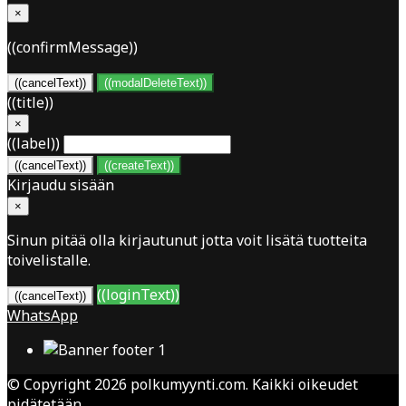
×
((confirmMessage))
((cancelText))
((modalDeleteText))
((title))
×
((label))
((cancelText))
((createText))
Kirjaudu sisään
×
Sinun pitää olla kirjautunut jotta voit lisätä tuotteita
toivelistalle.
((loginText))
((cancelText))
WhatsApp
© Copyright 2026 polkumyynti.com. Kaikki oikeudet
pidätetään.