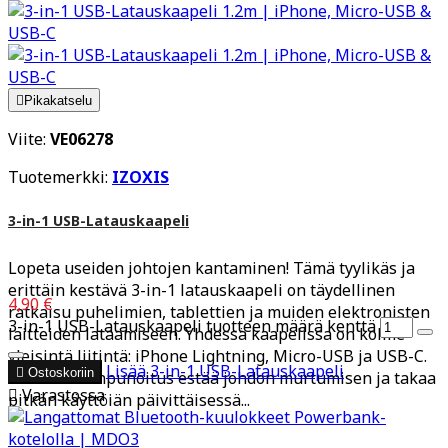

Pikakatselu
Viite:
VE06278
Tuotemerkki:
IZOXIS
3-in-1 USB-Latauskaapeli
Lopeta useiden johtojen kantaminen! Tämä tyylikäs ja
erittäin kestävä 3-in-1 latauskaapeli on täydellinen
4,90 €
ratkaisu puhelimien, tablettien ja muiden elektronisten
3-in-1 USB-Latauskaapeli tuotteen määrä kenttä
laitteiden lataamiseen. Yhdessä kaapelissa on kolme
yleisintä liitintä: iPhone Lightning, Micro-USB ja USB-C.
Lisää
3-in-1 USB-Latauskaapeli

Ostoskoriin
Vahva nailonpunoitus estää johdon murtumisen ja takaa

Varastossa
pitkän käyttöiän päivittäisessä...