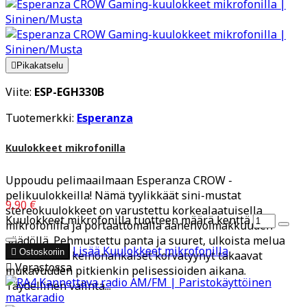

Pikakatselu
Viite:
ESP-EGH330B
Tuotemerkki:
Esperanza
Kuulokkeet mikrofonilla
Uppoudu pelimaailmaan Esperanza CROW -
pelikuulokkeilla! Nämä tyylikkäät sini-mustat
9,90 €
stereokuulokkeet on varustettu korkealaatuisella
Kuulokkeet mikrofonilla tuotteen määrä kenttä
mikrofonilla ja portaattomalla äänenvoimakkuuden
säädöllä. Pehmustettu panta ja suuret, ulkoista melua
Lisää
Kuulokkeet mikrofonilla

Ostoskoriin
vaimentavat keinonahkaiset korvatyynyt takaavat

Varastossa
mukavuuden pitkienkin pelisessioiden aikana.
Täydellinen valinta...