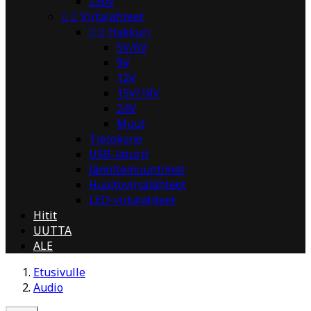
230V


Virtalähteet


Hakkuri
5V/6V
9V
12V
15V/18V
24V
Muut
Tietokone
USB-laturit
Jännitemuuntimet
Huoltovirtalähteet
LED-virtalähteet
Hitit
UUTTA
ALE
Etusivulle
Audio