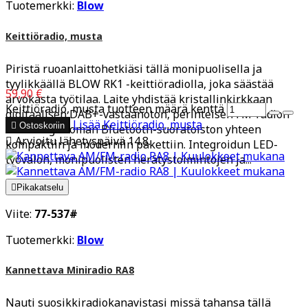
Tuotemerkki:
Blow
Keittiöradio, musta
Piristä ruoanlaittohetkiäsi tällä monipuolisella ja
tyylikkäällä BLOW RK1 -keittiöradiolla, joka säästää
59,90 €
arvokasta työtilaa. Laite yhdistää kristallinkirkkaan
Keittiöradio, musta tuotteen määrä kenttä
digitaalisen DAB+-vastaanoton, perinteisen FM-radion
Lisää
Keittiöradio, musta

Ostoskoriin
sekä langattoman Bluetooth-suoratoiston yhteen

Arvioitu lähetyspäivä 14.8.
kompaktiin ja moderniin pakettiin. Integroidun LED-
työvalon, monipuolisten herätystoimintojen ja...

Pikakatselu
Viite:
77-537#
Tuotemerkki:
Blow
Kannettava Miniradio RA8
Nauti suosikkiradiokanavistasi missä tahansa tällä