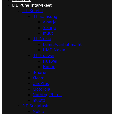


Puhelintarvikeet


Kotelot


Samsung
A-sarja
S-sarja
muut


Nokia
Lumia/vanhat mallit
HMD Nokia


Huawei
Huawei
Honor
iPhone
Xiaomi
OnePlus
Motorola
Nothing Phone
muuta


Suojalasit
Nokia