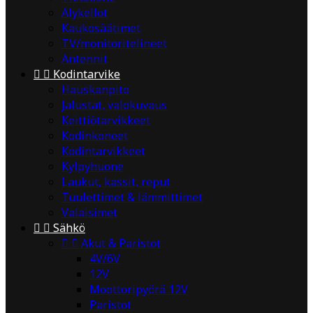
Älykellot
Kaukosäätimet
TV/monitoritelineet
Antennit


Kodintarvike
Hauskanpito
Jalustat, valokuvaus
Keittiötarvikkeet
Kodinkoneet
Kodintarvikkeet
Kylpyhuone
Laukut, kassit, reput
Tuulettimet & lämmittimet
Valaisimet


Sähkö


Akut & Paristot
4V/6V
12V
Moottoripyörä 12V
Paristot