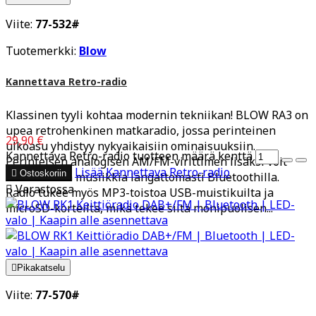
Viite:
77-532#
Tuotemerkki:
Blow
Kannettava Retro-radio
Klassinen tyyli kohtaa modernin tekniikan! BLOW RA3 on
upea retrohenkinen matkaradio, jossa perinteinen
29,90 €
ulkoasu yhdistyy nykyaikaisiin ominaisuuksiin.
Kannettava Retro-radio tuotteen määrä kenttä
Perinteisen analogisen AM/FM-virittimen lisäksi voit
Lisää
Kannettava Retro-radio

Ostoskoriin
suoratoistaa musiikkia langattomasti Bluetoothilla.

Varastossa
Radio tukee myös MP3-toistoa USB-muistikuilta ja
microSD-korteilta, mikä tekee siitä monipuolisen...

Pikakatselu
Viite:
77-570#