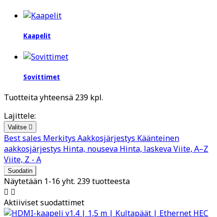
Kaapelit
Sovittimet
Tuotteita yhteensä 239 kpl.
Lajittele:
Valitse

Best sales
Merkitys
Aakkosjärjestys
Käänteinen
aakkosjärjestys
Hinta, nouseva
Hinta, laskeva
Viite, A–Z
Viite, Z - A
Suodatin
Näytetään 1-16 yht. 239 tuotteesta


Aktiiviset suodattimet