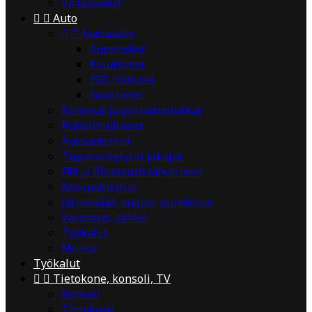
Virtapankit


Auto


Autoaudio
Autoradiot
Kaiuttimet
ISO-liittimet
Sovittimet
Kamerat ja peruutustutkat
Puhelintelineet
Autoantennit
Tupakansytytin jakajat
FM ja Bluetooth lähettimet
Keskuslukitus
Järjestäjät, suojat, puhdistus
Valaistus, sähkö
Työkalut
Muuta
Työkalut


Tietokone, konsoli, TV
Konsoli
Tietokone