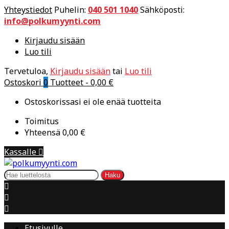
Yhteystiedot
Puhelin:
040 501 1040
Sähköposti:
info@polkumyynti.com
Kirjaudu sisään
Luo tili
Tervetuloa,
Kirjaudu sisään
tai
Luo tili
Ostoskori
0
Tuotteet -
0,00 €
Ostoskorissasi ei ole enää tuotteita
Toimitus
Yhteensä
0,00 €
Kassalle

Haku



Etusivulle