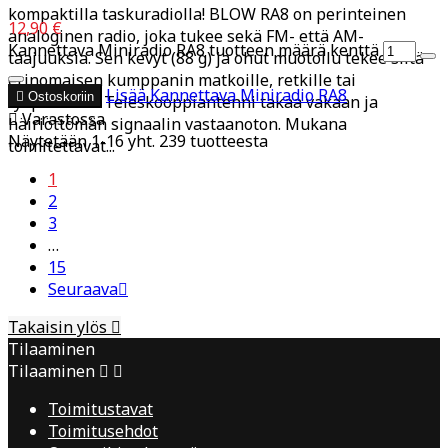
kompaktilla taskuradiolla! BLOW RA8 on perinteinen
12,90 €
analoginen radio, joka tukee sekä FM- että AM-
Kannettava Miniradio RA8 tuotteen määrä kenttä
taajuuksia. Sen kevyt (88 g) ja ohut muotoilu tekee siitä
erinomaisen kumppanin matkoille, retkille tai
Lisää
Kannettava Miniradio RA8

Ostoskoriin
työpisteelle. Teleskooppiantenni takaa vakaan ja

Varastossa
häiriöttömän signaalin vastaanoton. Mukana
Näytetään 1-16 yht. 239 tuotteesta
toimitettavat...
1
2
3
…
15
Seuraava

Takaisin ylös

Tilaaminen
Tilaaminen


Toimitustavat
Toimitusehdot