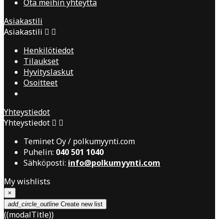
Ota meihin yhteyttä
Asiakastili
Asiakastili


Henkilötiedot
Tilaukset
Hyvityslaskut
Osoitteet
Yhteystiedot
Yhteystiedot


Teminet Oy / polkumyynti.com
Puhelin:
040 501 1040
Sähköposti:
info@polkumyynti.com
My wishlists
×
add_circle_outline
Create new list
((modalTitle))