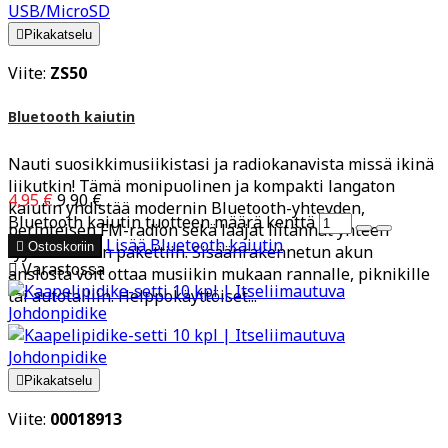

Pikakatselu
Viite:
ZS50
Bluetooth kaiutin
Nauti suosikkimusiikistasi ja radiokanavista missä ikinä
liikutkin! Tämä monipuolinen ja kompakti langaton
4,95 €
9,90 €
kaiutin yhdistää modernin Bluetooth-yhteyden,
Bluetooth kaiutin tuotteen määrä kenttä
perinteisen FM-radion sekä laajat liitännät yhteen
Lisää
Bluetooth kaiutin

Ostoskoriin
tyylikkääseen pakettiin. Sisäänrakennetun akun

Varastossa
ansiosta voit ottaa musiikin mukaan rannalle, piknikille
tai autotalliin. Helppokäyttöiset...

Pikakatselu
Viite:
00018913