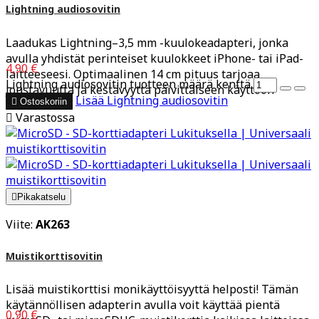
Lightning audiosovitin
Laadukas Lightning–3,5 mm -kuulokeadapteri, jonka
avulla yhdistät perinteiset kuulokkeet iPhone- tai iPad-
4,90 €
laitteeseesi. Optimaalinen 14 cm pituus tarjoaa
Lightning audiosovitin tuotteen määrä kenttä
joustavuutta ja kestävyyttä päivittäiseen käyttöön
Lisää
Lightning audiosovitin

Ostoskoriin

Varastossa

Pikakatselu
Viite:
AK263
Muistikorttisovitin
Lisää muistikorttisi monikäyttöisyyttä helposti! Tämän
käytännöllisen adapterin avulla voit käyttää pientä
0,90 €