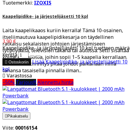
Tuotemerkki:
IZOXIS
Kaapelipidike- ja järjestelijäsetti 10 kpl
Laita kaapelikaaos kuriin kerralla! Tämä 10-osainen,
itseliimautuva kaapelipidikesarja on täydellinen
3,90 €
ratkaisu sekalaisten johtojen järjestämiseen
Kaapelipidike- ja järjestelijäsetti 10 kpl tuotteen määrä
työpöydällä, television takana tai autossa. Setti sisältää
kenttä
kolme eri muotoa, joihin sopii 1–5 kaapelia kerrallaan.
Lisää
Kaapelipidike- ja järjestelijäsetti 10

Ostoskoriin
Vahva tarrakiinnitys pitää johdot paikallaan millä
kpl
tahansa tasaisella pinnalla ilman...

Varastossa
−50%
Tarjous!!!
Alennettu hinta

Pikakatselu
Viite:
00016154