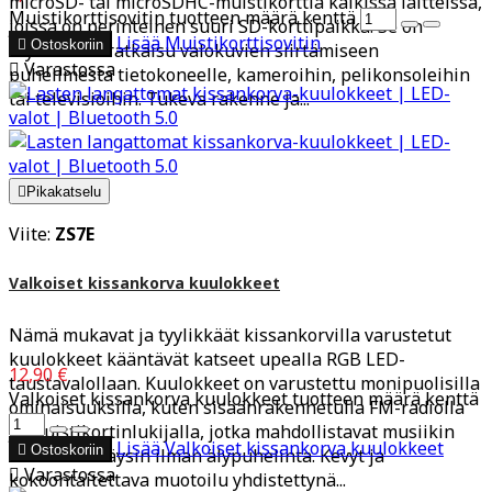
microSD- tai microSDHC-muistikorttia kaikissa laitteissa,
Muistikorttisovitin tuotteen määrä kenttä
joissa on perinteinen suuri SD-korttipaikka. Se on
Lisää
Muistikorttisovitin

Ostoskoriin
täydellinen ratkaisu valokuvien siirtämiseen

Varastossa
puhelimesta tietokoneelle, kameroihin, pelikonsoleihin
tai televisioihin. Tukeva rakenne ja...

Pikakatselu
Viite:
ZS7E
Valkoiset kissankorva kuulokkeet
Nämä mukavat ja tyylikkäät kissankorvilla varustetut
kuulokkeet kääntävät katseet upealla RGB LED-
12,90 €
taustavalollaan. Kuulokkeet on varustettu monipuolisilla
Valkoiset kissankorva kuulokkeet tuotteen määrä kenttä
ominaisuuksilla, kuten sisäänrakennetulla FM-radiolla
ja muistikortinlukijalla, jotka mahdollistavat musiikin
Lisää
Valkoiset kissankorva kuulokkeet

Ostoskoriin
kuuntelun täysin ilman älypuhelinta. Kevyt ja

Varastossa
kokoontaitettava muotoilu yhdistettynä...