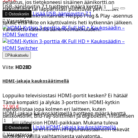
pelastus, jos tietokoneesi sisäinen äänikortti on
USB-äänisovitin 7.1 tuotteen määrä kenttä
rikkoutunut tai läppäristäsi puuttuvat perinteiset
Lisää
USB-äänisovitin 7.1

Ostoskoriin
kuuloke- ja mikroliitännät. Helppo Plug & Play -asennus

Varastossa
takaa, että laite on käyttövalmis heti kytkennän jälkeen.
Varustettu kätevillä äänenvoimakkuuden...

Pikakatselu
Viite:
HD28D
HDMI-jakaja kaukosäätimellä
Loppuiko televisiostasi HDMI-portit kesken? Ei hätää!
Tämä kompakti ja älykäs 3-porttinen HDMI-kytkin
12,90 €
mahdollistaa jopa kolmen eri laitteen, kuten
HDMI-jakaja kaukosäätimellä tuotteen määrä kenttä
pelikonsolin, Blu-ray-soittimen ja digiboksin, liittämisen
yhteen television HDMI-paikkaan. Mukana tuleva
Lisää
HDMI-jakaja kaukosäätimellä

Ostoskoriin
kaukosäädin ja erillinen infrapunavastaanotin tekevät

Varastossa
laitteiden välillä vaihtamisesta vaivatonta...