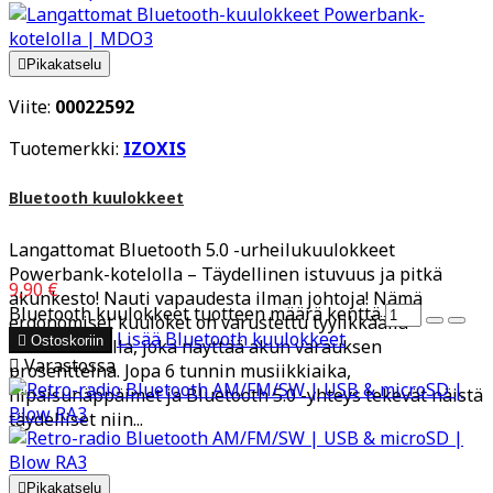

Pikakatselu
Viite:
00022592
Tuotemerkki:
IZOXIS
Bluetooth kuulokkeet
Langattomat Bluetooth 5.0 -urheilukuulokkeet
Powerbank-kotelolla – Täydellinen istuvuus ja pitkä
9,90 €
akunkesto! Nauti vapaudesta ilman johtoja! Nämä
Bluetooth kuulokkeet tuotteen määrä kenttä
ergonomiset kuuloket on varustettu tyylikkäällä
Lisää
Bluetooth kuulokkeet

Ostoskoriin
latauskotelolla, joka näyttää akun varauksen

Varastossa
prosentteina. Jopa 6 tunnin musiikkiaika,
hipaisunäppäimet ja Bluetooth 5.0 -yhteys tekevät näistä
täydelliset niin...

Pikakatselu