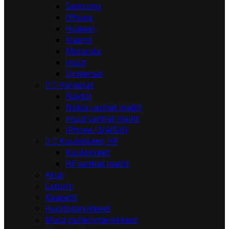
Samsung
iPhone
Huawei
Xiaomi
Motorola
muut
Universal


Varaosat
Näytöt
Nokia vanhat mallit
muut vanhat mallit
iPhone (3/4/5/6)


Kuulokkeet, HF
Kuulokkeet
HF vanhat mallit
Akut
Laturit
Kaapelit
Huoltotarvikkeet
Muut puhelintarvikkeet