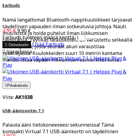
Earbuds
Nämä langattomat Bluetooth-nappikuulokkeet tarjoavat
täydellisen vapauden ilman sotkeutuvia johtoja. Nauti
4,95 €
9,90 €
musiikista ja hoida puhelut ilman liikkumisen
Earbuds tuotteen määrä kenttä
rajoituksia. Tyylikäs latauskotelo on varustettu selkeällä
Lisää
Earbuds

Ostoskoriin
LCD-näytöllä, josta seuraat akun varaustilaa

Varastossa
reaaliajassa. Kuulokkeiden suuri 10 metrin kantama
mahdollistaa vapaan liikkumisen esimerkiksi kotia...

Pikakatselu
Viite:
AK103B
USB-äänisovitin 7.1
Palauta ääni tietokoneeseesi sekunneissa! Tämä
kompakti Virtual 7.1 USB-äänikortti on täydellinen
3,90 €