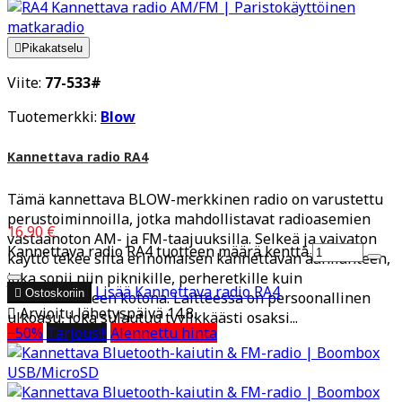

Pikakatselu
Viite:
77-533#
Tuotemerkki:
Blow
Kannettava radio RA4
Tämä kannettava BLOW-merkkinen radio on varustettu
perustoiminnoilla, jotka mahdollistavat radioasemien
16,90 €
vastaanoton AM- ja FM-taajuuksilla. Selkeä ja vaivaton
Kannettava radio RA4 tuotteen määrä kenttä
käyttö tekee siitä erinomaisen kannettavan äänilähteen,
joka sopii niin piknikille, perheretkille kuin
Lisää
Kannettava radio RA4

Ostoskoriin
rentoutumiseen kotona. Laitteessa on persoonallinen

Arvioitu lähetyspäivä 14.8.
ulkoasu, joka sulautuu tyylikkäästi osaksi...
−50%
Tarjous!!!
Alennettu hinta