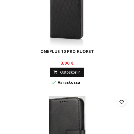
ONEPLUS 10 PRO KUORET
3,90 €
Ostoskoriin


Varastossa
favorite_border