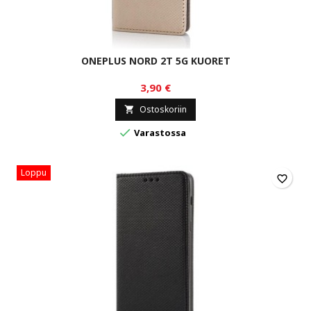
ONEPLUS NORD 2T 5G KUORET
3,90 €
Ostoskoriin


Varastossa
Loppu
favorite_border