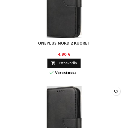
ONEPLUS NORD 2 KUORET
4,90 €
Ostoskoriin


Varastossa
favorite_border