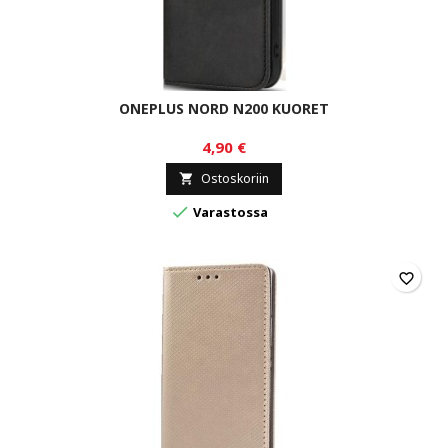
ONEPLUS NORD N200 KUORET
4,90 €
Ostoskoriin


Varastossa
favorite_border