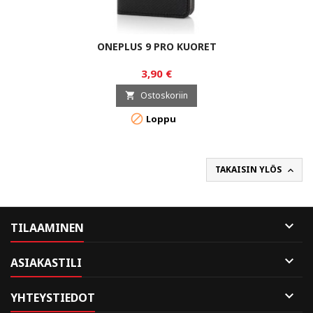
ONEPLUS 9 PRO KUORET
3,90 €
Ostoskoriin


Loppu
TAKAISIN YLÖS


TILAAMINEN

ASIAKASTILI

YHTEYSTIEDOT