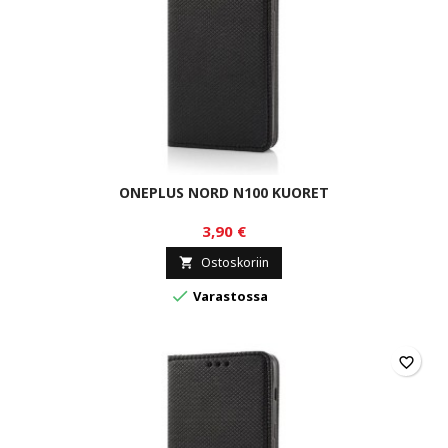
ONEPLUS NORD N100 KUORET
3,90 €
Ostoskoriin


Varastossa
favorite_border