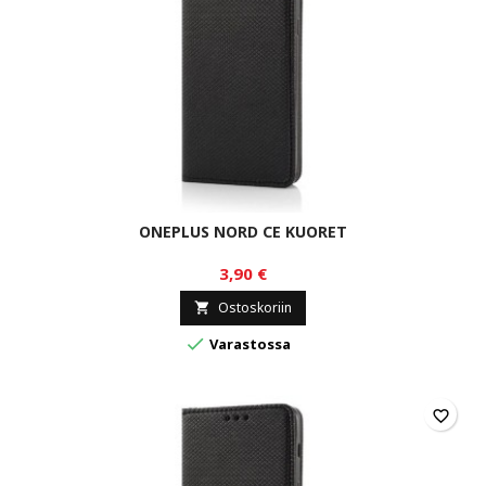
ONEPLUS NORD CE KUORET
3,90 €
Ostoskoriin


Varastossa
favorite_border