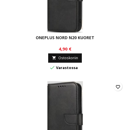
ONEPLUS NORD N20 KUORET
4,90 €
Ostoskoriin


Varastossa
favorite_border