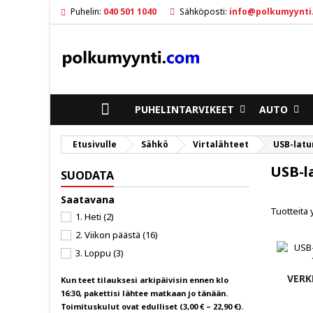
Puhelin:
040 501 1040
Sähköposti:
info@polkumyynti
M
(
L
K
ad
((
Sin
To
ETUSIVULLE
PUHELINTARVIKEET
AUTO
Etusivulle
Sähkö
Virtalähteet
USB-latu
USB-l
SUODATA
Saatavana
Tuotteita 
1. Heti
(2)
2. Viikon päästä
(16)
3. Loppu
(3)
VERK
Kun teet tilauksesi arkipäivisin ennen klo
16:30, pakettisi lähtee matkaan jo tänään.
Toimituskulut ovat edulliset (3,00 € – 22,90 €).