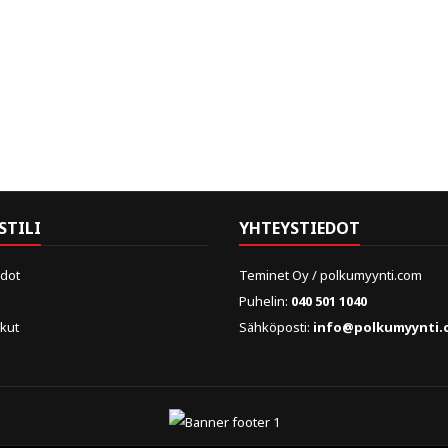
STILI
YHTEYSTIEDOT
edot
Teminet Oy / polkumyynti.com
Puhelin:
040 501 1040
skut
Sähköposti:
info@polkumyynti.