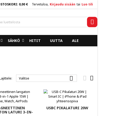
OSTOSKORI
0,00 €
Tervetuloa,
Kirjaudu sisään
tai
Luo tili
×
×
×
×
Haku
SÄHKÖ
HITIT
UUTTA
ALE
)
n
a



Lajittele:
Valitse
GNEETTINEN
USBC PIKALATURI 20W
ON LATURI 3-IN-