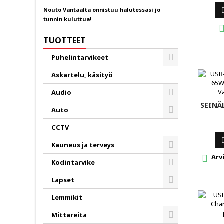
Nouto Vantaalta onnistuu halutessasi jo
tunnin kuluttua!
TUOTTEET
Puhelintarvikeet
Toggle
Askartelu, käsityö
Audio
Toggle
SEINÄ
Auto
Toggle
CCTV
Kauneus ja terveys
Arvi
Toggle

Kodintarvike
Toggle
Lapset
Toggle
Lemmikit
Mittareita