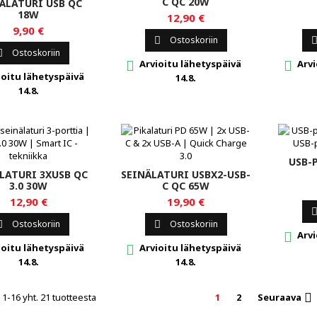
C QC 20W
ÄLATURI USB QC
18W
12,90 €
9,90 €
Ostoskoriin

Ostoskoriin

Arvioitu lähetyspäivä
Arvi


oitu lähetyspäivä
14.8.
14.8.
USB-
LATURI 3XUSB QC
SEINÄLATURI USBX2-USB-
3.0 30W
C QC 65W
12,90 €
19,90 €
Ostoskoriin
Ostoskoriin


Arvi

oitu lähetyspäivä
Arvioitu lähetyspäivä

14.8.
14.8.
1-16 yht. 21 tuotteesta
1
2
Seuraava
