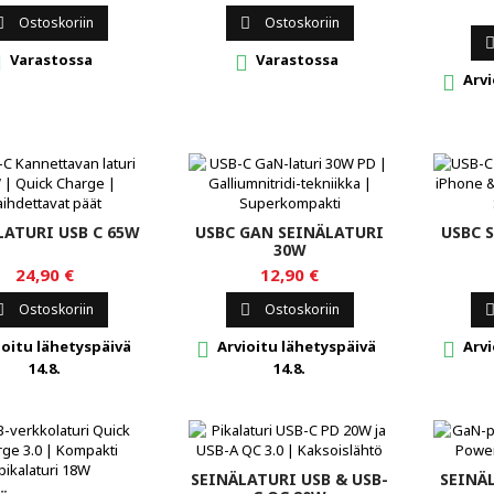
1 AP
Ostoskoriin
Ostoskoriin


Varastossa
Varastossa


Arvi

LATURI USB C 65W
USBC GAN SEINÄLATURI
USBC 
30W
24,90 €
12,90 €
Ostoskoriin
Ostoskoriin


oitu lähetyspäivä
Arvioitu lähetyspäivä
Arvi


14.8.
14.8.
SEINÄLATURI USB & USB-
SEINÄ