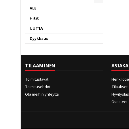
Toggle
ALE
Hitit
UUTTA
Dyykkaus
TILAAMINEN
ASIAKA
Toimitustavat
Henkilöti
Toimitusehdot
Tilaukset
Ota meihin yhteyttä
Hyvitysla
Osoitteet