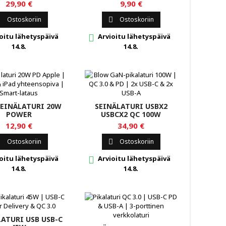
PLE-LAITTEILLE
29,90 €
9,90 €
Ostoskoriin
Ostoskoriin


oitu lähetyspäivä
Arvioitu lähetyspäivä

14.8.
14.8.
SEINÄLATURI 20W
SEINÄLATURI USBX2
POWER
USBCX2 QC 100W
12,90 €
34,90 €
Ostoskoriin
Ostoskoriin


oitu lähetyspäivä
Arvioitu lähetyspäivä

14.8.
14.8.
LATURI USB USB-C