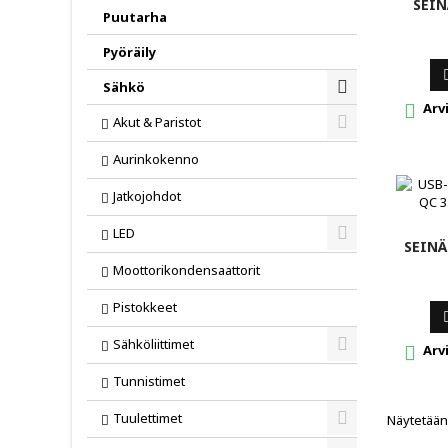
SEIN
Toggle
Puutarha
Pyöräily
Sähkö
Arvi

Toggle
Akut & Paristot
Toggle
Aurinkokenno
Jatkojohdot
LED
SEINÄ
Toggle
Moottorikondensaattorit
Pistokkeet
Sähköliittimet
Arvi

Toggle
Tunnistimet
Tuulettimet
Näytetään 
Toggle