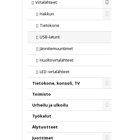
Virtalähteet
Toggle
Hakkuri
Toggle
Tietokone
USB-laturit
Jännitemuuntimet
Huoltovirtalähteet
LED-virtalähteet
Tietokone, konsoli, TV
Toggle
Toimisto
Urheilu ja ulkoilu
Toggle
Työkalut
Älytuotteet
Juottimet