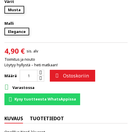
Värit
Musta
Malli
Elegance
4,90 €
sis. alv
Toimitus ja nouto
Löytyy hyllystä – heti matkaan!
Ostoskoriin

Määrä

Varastossa
Kysy tuotteesta WhatsAppissa
KUVAUS
TUOTETIEDOT
OnePlus Nord 2 kuoret