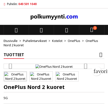
Puhelin:
040 501 1040
My wishlists
Luo toivelista
Kirjaudu sisään
add_circle_outline
Create new list
Sinun pitää olla kirjautunut jotta voit lisätä tuotteita toivelistal
Toivelistan nimi
0



Peruuta
Kirjaudu s
Etusivulle
Puhelintarvikeet
Kotelot
OnePlus
OnePlus
Nord 2 kuoret
Peruuta
Luo toiv
TUOTTEET
favor
OnePlus Nord 2 kuoret
5G