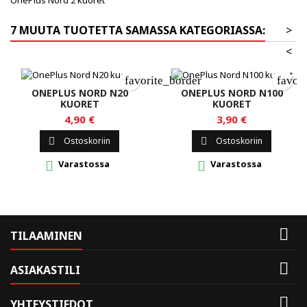
7 MUUTA TUOTETTA SAMASSA KATEGORIASSA:
>
<
favorite_border
favor
ONEPLUS NORD N20
ONEPLUS NORD N100
KUORET
KUORET
4,90 €
3,90 €
Ostoskoriin
Ostoskoriin


Varastossa
Varastossa



TILAAMINEN

ASIAKASTILI

YHTEYSTIEDOT