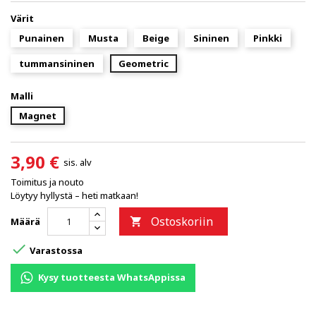
Värit
Punainen
Musta
Beige
Sininen
Pinkki
tummansininen
Geometric
Malli
Magnet
3,90 €
sis. alv
Toimitus ja nouto
Löytyy hyllystä – heti matkaan!
Ostoskoriin
Määrä


Varastossa
Kysy tuotteesta WhatsAppissa