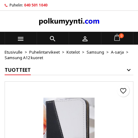
Puhelin:
040 501 1040
×
×
×
My wishlists
Luo toivelista
Kirjaudu sisään
Create new list
add_circle_outline
Sinun pitää olla kirjautunut jotta voit lisätä tuotteita
Toivelistan nimi
toivelistalle.
0



Etusivulle
Puhelintarvikeet
Kotelot
Samsung
A-sarja
Peruuta
Kirjaudu sisään
Samsung A12 kuoret
Peruuta
Luo toivelista
TUOTTEET
favorite_border