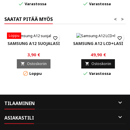


Varastossa
Varastossa
SAATAT PITÄÄ MYÖS
<
>
Loppu
favorite_border
favorite_border
SAMSUNG A12 SUOJALASI
SAMSUNG A12 LCD+LASI
3,90 €
49,90 €
Ostoskoriin
Ostoskoriin




Loppu
Varastossa

TILAAMINEN

ASIAKASTILI