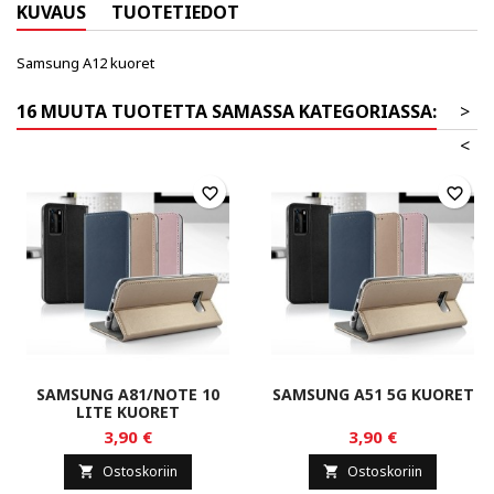
KUVAUS
TUOTETIEDOT
Samsung A12 kuoret
16 MUUTA TUOTETTA SAMASSA KATEGORIASSA:
>
<
favorite_border
favorite_border
SAMSUNG A81/NOTE 10
SAMSUNG A51 5G KUORET
LITE KUORET
3,90 €
3,90 €
Ostoskoriin
Ostoskoriin

