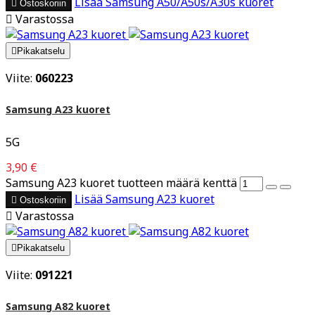
Lisää
Samsung A50/A50s/A30s kuoret

Ostoskoriin

Varastossa

Pikakatselu
Viite:
060223
Samsung A23 kuoret
5G
3,90 €
Samsung A23 kuoret tuotteen määrä kenttä
Lisää
Samsung A23 kuoret

Ostoskoriin

Varastossa

Pikakatselu
Viite:
091221
Samsung A82 kuoret