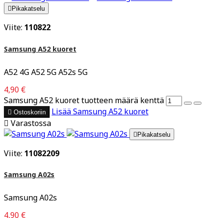

Pikakatselu
Viite:
110822
Samsung A52 kuoret
A52 4G A52 5G A52s 5G
4,90 €
Samsung A52 kuoret tuotteen määrä kenttä
Lisää
Samsung A52 kuoret

Ostoskoriin

Varastossa

Pikakatselu
Viite:
11082209
Samsung A02s
Samsung A02s
4,90 €