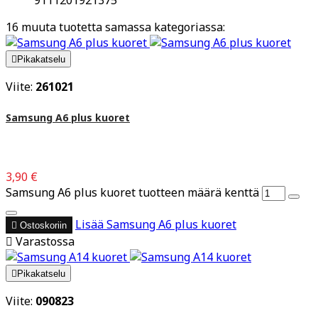
16 muuta tuotetta samassa kategoriassa:

Pikakatselu
Viite:
261021
Samsung A6 plus kuoret
3,90 €
Samsung A6 plus kuoret tuotteen määrä kenttä
Lisää
Samsung A6 plus kuoret

Ostoskoriin

Varastossa

Pikakatselu
Viite:
090823