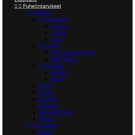


Puhelintarvikeet


Kotelot


Samsung
A-sarja
S-sarja
muut


Nokia
Lumia/vanhat mallit
HMD Nokia


Huawei
Huawei
Honor
iPhone
Xiaomi
OnePlus
Motorola
Nothing Phone
muuta


Suojalasit
Nokia