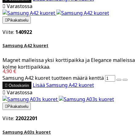

Varastossa

Pikakatselu
Viite:
140922
Samsung A42 kuoret
Magnet malleissa yksi korttipaikka ja Elegance malleissa
kolme korttipaikkaa.
4,90 €
Samsung A42 kuoret tuotteen määrä kenttä
Lisää
Samsung A42 kuoret

Ostoskoriin

Varastossa

Pikakatselu
Viite:
22022201
Samsung A03s kuoret