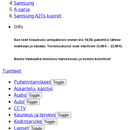
Samsung
A-sarja
Samsung A21s kuoret
Info
Kun teet tilauksesi arkipäivisin ennen klo 16:30, pakettisi lähtee
matkaan jo tänään. Toimituskulut ovat edulliset (3,00 € – 22,90 €).
Nouto Vantaalta onnistuu halutessasi jo tunnin kuluttua!
Tuotteet
Puhelintarvikeet
Toggle
Askartelu, käsityö
Audio
Toggle
Auto
Toggle
CCTV
Kauneus ja terveys
Toggle
Kodintarvike
Toggle
Lapset
Toggle