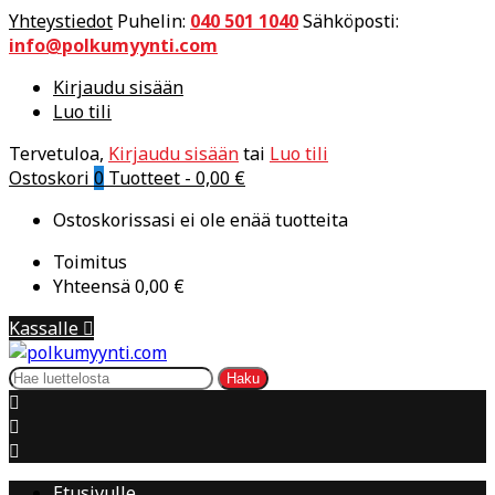
Yhteystiedot
Puhelin:
040 501 1040
Sähköposti:
info@polkumyynti.com
Kirjaudu sisään
Luo tili
Tervetuloa,
Kirjaudu sisään
tai
Luo tili
Ostoskori
0
Tuotteet -
0,00 €
Ostoskorissasi ei ole enää tuotteita
Toimitus
Yhteensä
0,00 €
Kassalle

Haku



Etusivulle