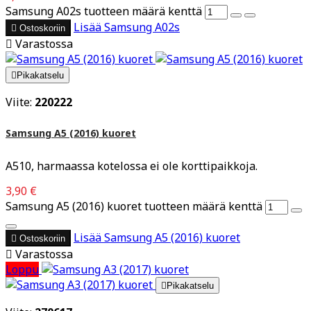
Samsung A02s tuotteen määrä kenttä
Lisää
Samsung A02s

Ostoskoriin

Varastossa

Pikakatselu
Viite:
220222
Samsung A5 (2016) kuoret
A510, harmaassa kotelossa ei ole korttipaikkoja.
3,90 €
Samsung A5 (2016) kuoret tuotteen määrä kenttä
Lisää
Samsung A5 (2016) kuoret

Ostoskoriin

Varastossa
Loppu

Pikakatselu