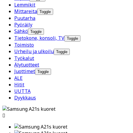
Lemmikit
Mittareita
Toggle
Puutarha
Pyöräily
Sähkö
Toggle
Tietokone, konsoli, TV
Toggle
Toimisto
Urheilu ja ulkoilu
Toggle
Työkalut
Älytuotteet
Juottimet
Toggle
ALE
Hitit
UUTTA
Dyykkaus
