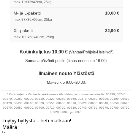
max 11x32x42cm, 25kg
M- ja L-paketti
10,00 €
max 37x36x60cm, 25kg
XL-paketti
22,90 €
max 100x60x40cm, 25kg
Kotiinkuljetus 10,00 €
(Vantaa/Pohjois-Helsinki*)
Samana päivänä perille (tilaus ennen klo 16.00).
Ilmainen nouto Ylästöstä
Ma–su klo 9.00–20.00.
* Kotiinkuljetus Vantaalle sekä seuraaville Helsingin postinumeroalueille: 00230, 00240,
00270, 00280, 00300, 00310, 00320, 00350, 00360, 00370, 00380, 00390, 00400, 00410,
00420, 00430, 00440, 00520, 00550, 00600, 00610, 00620, 00630, 00640, 00650, 00660,
00670, 00680, 00690, 00700, 00710, 00720, 00730, 00740, 00760, 00770, 00780, 00790,
00920, 00940 ja 00970.
Löytyy hyllystä – heti matkaan!
Määrä