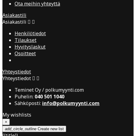
Ota meihin yhteyttä
Asiakastili
Asiakastili


Henkilötiedot
Tilaukset
Hyvityslaskut
Osoitteet
Yhteystiedot
Yhteystiedot


Teminet Oy / polkumyynti.com
Puhelin:
040 501 1040
Sähköposti:
info@polkumyynti.com
My wishlists
×
add_circle_outline
Create new list
((title))