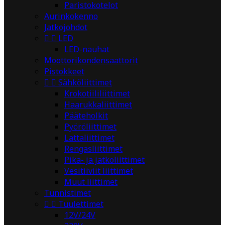
Paristokotelot
Aurinkokenno
Jatkojohdot


LED
LED-nauhat
Moottorikondensaattorit
Pistokkeet


Sähköliittimet
Krokotiililiittimet
Haarukkaliittimet
Pääteholkit
Pyöröliittimet
Lattaliittimet
Rengasliittimet
Pika- ja jatkoliittimet
Vesitiiviit liittimet
Muut liittimet
Tunnistimet


Tuulettimet
12V/24V