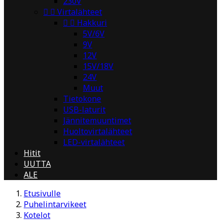
230V


Virtalähteet


Hakkuri
5V/6V
9V
12V
15V/18V
24V
Muut
Tietokone
USB-laturit
Jännitemuuntimet
Huoltovirtalähteet
LED-virtalähteet
Hitit
UUTTA
ALE
Etusivulle
Puhelintarvikeet
Kotelot