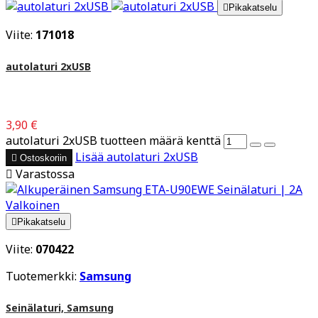

Pikakatselu
Viite:
171018
autolaturi 2xUSB
3,90 €
autolaturi 2xUSB tuotteen määrä kenttä
Lisää
autolaturi 2xUSB

Ostoskoriin

Varastossa

Pikakatselu
Viite:
070422
Tuotemerkki:
Samsung
Seinälaturi, Samsung