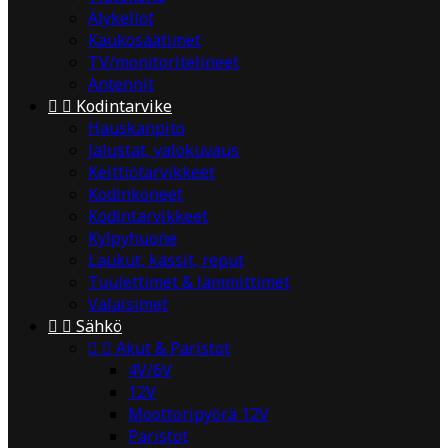
Älykellot
Kaukosäätimet
TV/monitoritelineet
Antennit


Kodintarvike
Hauskanpito
Jalustat, valokuvaus
Keittiötarvikkeet
Kodinkoneet
Kodintarvikkeet
Kylpyhuone
Laukut, kassit, reput
Tuulettimet & lämmittimet
Valaisimet


Sähkö


Akut & Paristot
4V/6V
12V
Moottoripyörä 12V
Paristot