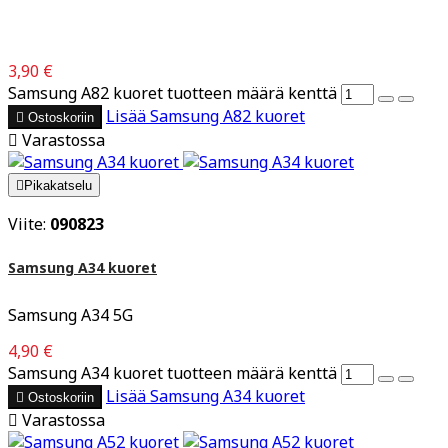
3,90 €
Samsung A82 kuoret tuotteen määrä kenttä
Lisää
Samsung A82 kuoret

Ostoskoriin

Varastossa

Pikakatselu
Viite:
090823
Samsung A34 kuoret
Samsung A34 5G
4,90 €
Samsung A34 kuoret tuotteen määrä kenttä
Lisää
Samsung A34 kuoret

Ostoskoriin

Varastossa