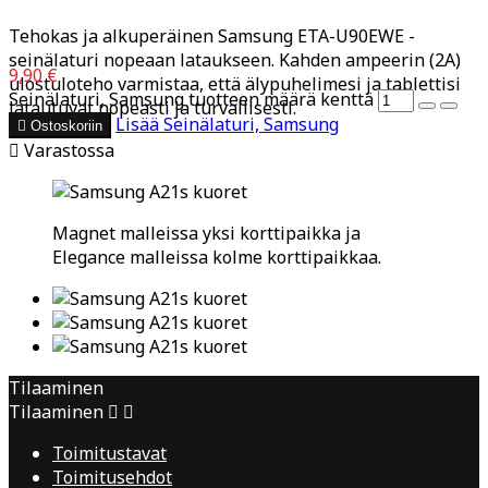
Tehokas ja alkuperäinen Samsung ETA-U90EWE -
seinälaturi nopeaan lataukseen. Kahden ampeerin (2A)
9,90 €
ulostuloteho varmistaa, että älypuhelimesi ja tablettisi
Seinälaturi, Samsung tuotteen määrä kenttä
latautuvat nopeasti ja turvallisesti.
Lisää
Seinälaturi, Samsung

Ostoskoriin

Varastossa
Magnet malleissa yksi korttipaikka ja
Elegance malleissa kolme korttipaikkaa.
Tilaaminen
Tilaaminen


Toimitustavat
Toimitusehdot