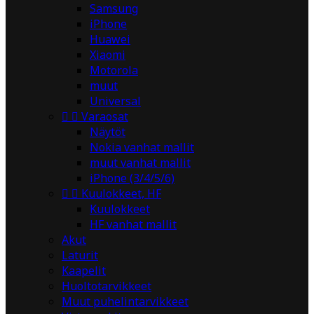
Samsung
iPhone
Huawei
Xiaomi
Motorola
muut
Universal


Varaosat
Näytöt
Nokia vanhat mallit
muut vanhat mallit
iPhone (3/4/5/6)


Kuulokkeet, HF
Kuulokkeet
HF vanhat mallit
Akut
Laturit
Kaapelit
Huoltotarvikkeet
Muut puhelintarvikkeet