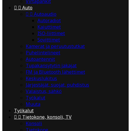
Virtapankit


Auto


Autoaudio
Autoradiot
Kaiuttimet
ISO-liittimet
Sovittimet
Kamerat ja peruutustutkat
Puhelintelineet
Autoantennit
Tupakansytytin jakajat
FM ja Bluetooth lähettimet
Keskuslukitus
Järjestäjät, suojat, puhdistus
Valaistus, sähkö
Työkalut
Muuta
Työkalut


Tietokone, konsoli, TV
Konsoli
Tietokone