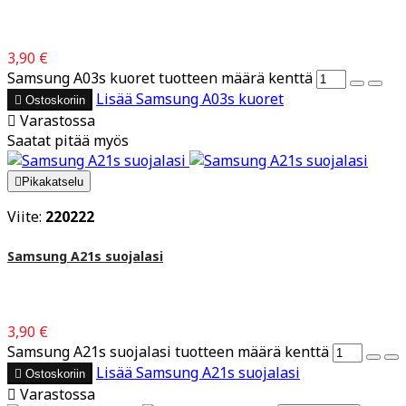
3,90 €
Samsung A03s kuoret tuotteen määrä kenttä
Lisää
Samsung A03s kuoret

Ostoskoriin

Varastossa
Saatat pitää myös

Pikakatselu
Viite:
220222
Samsung A21s suojalasi
3,90 €
Samsung A21s suojalasi tuotteen määrä kenttä
Lisää
Samsung A21s suojalasi

Ostoskoriin

Varastossa