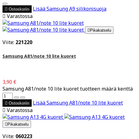
Lisää
Samsung A9 silikonisuoja

Ostoskoriin

Varastossa

Pikakatselu
Viite:
221220
Samsung A81/note 10 lite kuoret
3,90 €
Samsung A81/note 10 lite kuoret tuotteen määrä kenttä
Lisää
Samsung A81/note 10 lite kuoret

Ostoskoriin

Varastossa

Pikakatselu
Viite:
060223