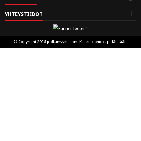

YHTEYSTIEDOT
© Copyright 2026 polkumyynti.com. Kaikki oikeudet pidätetään.