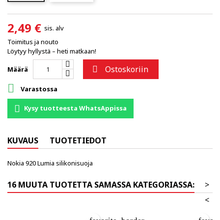
2,49 €
sis. alv
Toimitus ja nouto
Löytyy hyllystä – heti matkaan!
Ostoskoriin

Määrä

Varastossa
Kysy tuotteesta WhatsAppissa
KUVAUS
TUOTETIEDOT
Nokia 920 Lumia silikonisuoja
16 MUUTA TUOTETTA SAMASSA KATEGORIASSA:
>
<