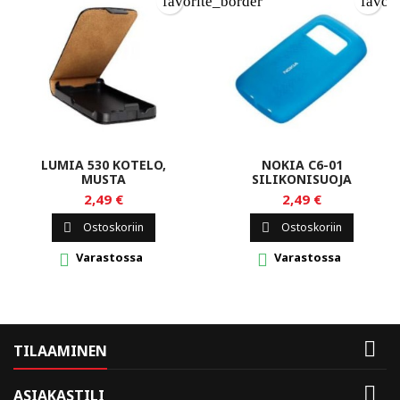
favorite_border
favor
LUMIA 530 KOTELO,
NOKIA C6-01
MUSTA
SILIKONISUOJA
2,49 €
2,49 €
Ostoskoriin
Ostoskoriin


Varastossa
Varastossa



TILAAMINEN

ASIAKASTILI