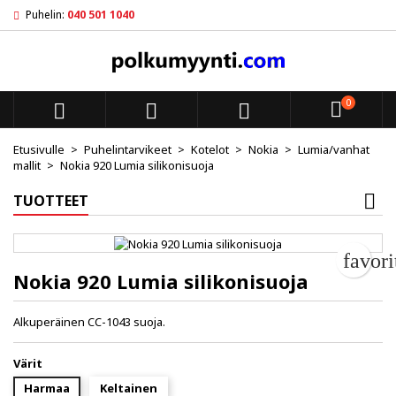
Puhelin:
040 501 1040
My wishlists
Luo toivelista
Kirjaudu sisään
add_circle_outline
Create new list
Sinun pitää olla kirjautunut jotta voit lisätä tuotteita toivelistal
Toivelistan nimi
0



Peruuta
Kirjaudu s
Etusivulle
Puhelintarvikeet
Kotelot
Nokia
Lumia/vanhat
mallit
Nokia 920 Lumia silikonisuoja
Peruuta
Luo toiv
TUOTTEET
favor
Nokia 920 Lumia silikonisuoja
Alkuperäinen CC-1043 suoja.
Värit
Harmaa
Keltainen