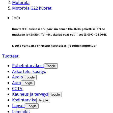
Motorola
Motorola G22 kuoret
Info
Kun teet tilauksesi arkipäivisin ennen klo 16:30, pakettisi lähtee
matkaan jo tänään. Toimituskulut ovat edulliset (3,00 € – 22,90 €).
Nouto Vantaalta onnistuu halutessasi jo tunnin kuluttua!
Tuotteet
Puhelintarvikeet
Toggle
Askartelu, käsityö
Audio
Toggle
Auto
Toggle
CCTV
Kauneus ja terveys
Toggle
Kodintarvike
Toggle
Lapset
Toggle
Lemmikit