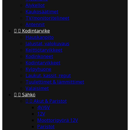
Älykellot
Kaukosäätimet
TV/monitoritelineet
Antennit


Kodintarvike
Hauskanpito
Jalustat, valokuvaus
Keittiötarvikkeet
Kodinkoneet
Kodintarvikkeet
Kylpyhuone
Laukut, kassit, reput
Tuulettimet & lämmittimet
Valaisimet


Sähkö


Akut & Paristot
4V/6V
12V
Moottoripyörä 12V
Paristot