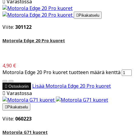

Varastossa

Pikakatselu
Viite:
301122
Motorola Edge 20 Pro kuoret
4,90 €
Motorola Edge 20 Pro kuoret tuotteen määrä kenttä
Lisää
Motorola Edge 20 Pro kuoret

Ostoskoriin

Varastossa

Pikakatselu
Viite:
060223
Motorola G71 kuoret