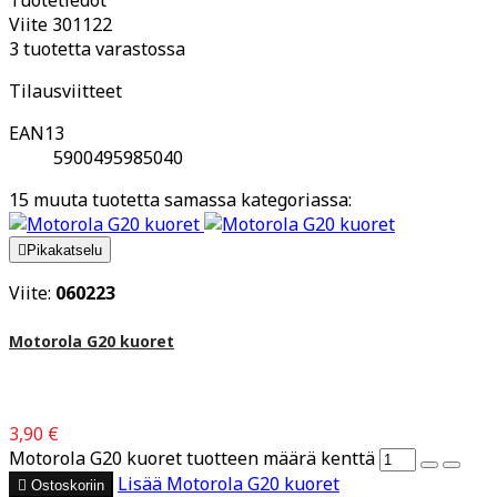
Viite
301122
3 tuotetta varastossa
Tilausviitteet
EAN13
5900495985040
15 muuta tuotetta samassa kategoriassa:

Pikakatselu
Viite:
060223
Motorola G20 kuoret
3,90 €
Motorola G20 kuoret tuotteen määrä kenttä
Lisää
Motorola G20 kuoret

Ostoskoriin