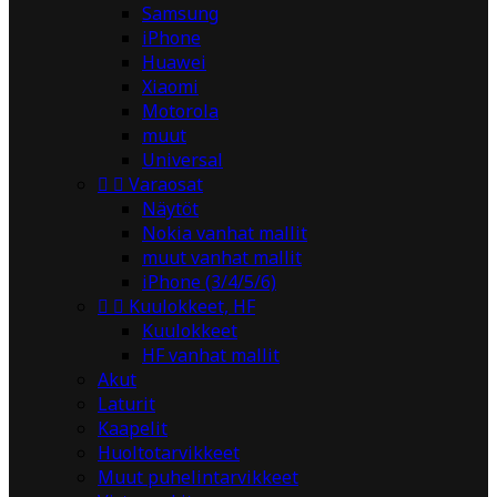
Samsung
iPhone
Huawei
Xiaomi
Motorola
muut
Universal


Varaosat
Näytöt
Nokia vanhat mallit
muut vanhat mallit
iPhone (3/4/5/6)


Kuulokkeet, HF
Kuulokkeet
HF vanhat mallit
Akut
Laturit
Kaapelit
Huoltotarvikkeet
Muut puhelintarvikkeet