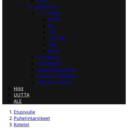
230V


Virtalähteet


Hakkuri
5V/6V
9V
12V
15V/18V
24V
Muut
Tietokone
USB-laturit
Jännitemuuntimet
Huoltovirtalähteet
LED-virtalähteet
Hitit
UUTTA
ALE
Etusivulle
Puhelintarvikeet
Kotelot