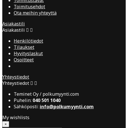
Toimitustavat
Toimitusehdot
Ota meihin yhteyttä
Asiakastili
Asiakastili


Henkilötiedot
Tilaukset
Hyvityslaskut
Osoitteet
Yhteystiedot
Yhteystiedot


Teminet Oy / polkumyynti.com
Puhelin:
040 501 1040
Sähköposti:
info@polkumyynti.com
My wishlists
×