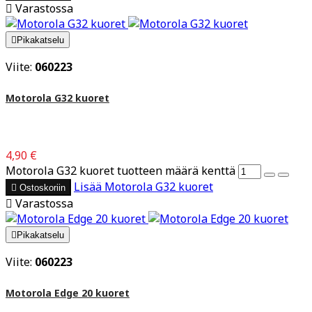

Varastossa

Pikakatselu
Viite:
060223
Motorola G32 kuoret
4,90 €
Motorola G32 kuoret tuotteen määrä kenttä
Lisää
Motorola G32 kuoret

Ostoskoriin

Varastossa

Pikakatselu
Viite:
060223
Motorola Edge 20 kuoret