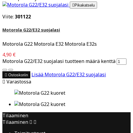

Pikakatselu
Viite:
301122
Motorola G22/E32 suojalasi
Motorola G22 Motorola E32 Motorola E32s
4,90 €
Motorola G22/E32 suojalasi tuotteen määrä kenttä
Lisää
Motorola G22/E32 suojalasi

Ostoskoriin

Varastossa
Tilaaminen
Tilaaminen

