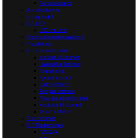
Paristokotelot
Aurinkokenno
Jatkojohdot


LED
LED-nauhat
Moottorikondensaattorit
Pistokkeet


Sähköliittimet
Krokotiililiittimet
Haarukkaliittimet
Pääteholkit
Pyöröliittimet
Lattaliittimet
Rengasliittimet
Pika- ja jatkoliittimet
Vesitiiviit liittimet
Muut liittimet
Tunnistimet


Tuulettimet
12V/24V