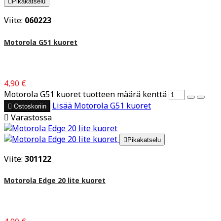

Pikakatselu
Viite:
060223
Motorola G51 kuoret
4,90 €
Motorola G51 kuoret tuotteen määrä kenttä
Lisää
Motorola G51 kuoret

Ostoskoriin

Varastossa

Pikakatselu
Viite:
301122
Motorola Edge 20 lite kuoret