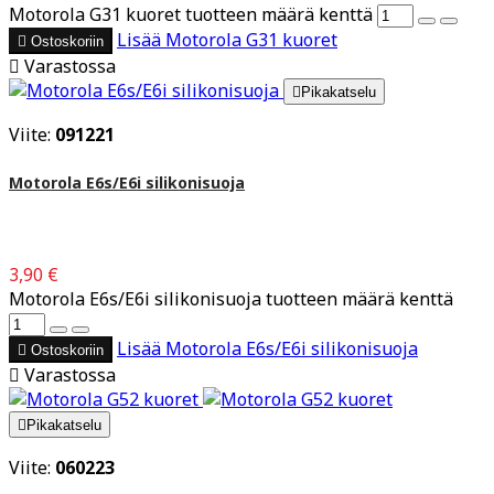
Motorola G31 kuoret tuotteen määrä kenttä
Lisää
Motorola G31 kuoret

Ostoskoriin

Varastossa

Pikakatselu
Viite:
091221
Motorola E6s/E6i silikonisuoja
3,90 €
Motorola E6s/E6i silikonisuoja tuotteen määrä kenttä
Lisää
Motorola E6s/E6i silikonisuoja

Ostoskoriin

Varastossa

Pikakatselu
Viite:
060223