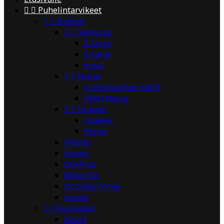


Puhelintarvikeet


Kotelot


Samsung
A-sarja
S-sarja
muut


Nokia
Lumia/vanhat mallit
HMD Nokia


Huawei
Huawei
Honor
iPhone
Xiaomi
OnePlus
Motorola
Nothing Phone
muuta


Suojalasit
Nokia