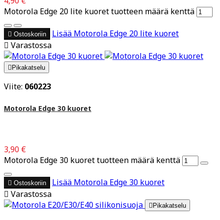
4,90 €
Motorola Edge 20 lite kuoret tuotteen määrä kenttä
Lisää
Motorola Edge 20 lite kuoret

Ostoskoriin

Varastossa

Pikakatselu
Viite:
060223
Motorola Edge 30 kuoret
3,90 €
Motorola Edge 30 kuoret tuotteen määrä kenttä
Lisää
Motorola Edge 30 kuoret

Ostoskoriin

Varastossa

Pikakatselu