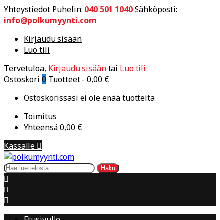
Yhteystiedot
Puhelin:
040 501 1040
Sähköposti:
info@polkumyynti.com
Kirjaudu sisään
Luo tili
Tervetuloa,
Kirjaudu sisään
tai
Luo tili
Ostoskori
0
Tuotteet -
0,00 €
Ostoskorissasi ei ole enää tuotteita
Toimitus
Yhteensä
0,00 €
Kassalle

Haku



Etusivulle