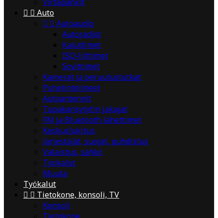
Virtapankit


Auto


Autoaudio
Autoradiot
Kaiuttimet
ISO-liittimet
Sovittimet
Kamerat ja peruutustutkat
Puhelintelineet
Autoantennit
Tupakansytytin jakajat
FM ja Bluetooth lähettimet
Keskuslukitus
Järjestäjät, suojat, puhdistus
Valaistus, sähkö
Työkalut
Muuta
Työkalut


Tietokone, konsoli, TV
Konsoli
Tietokone