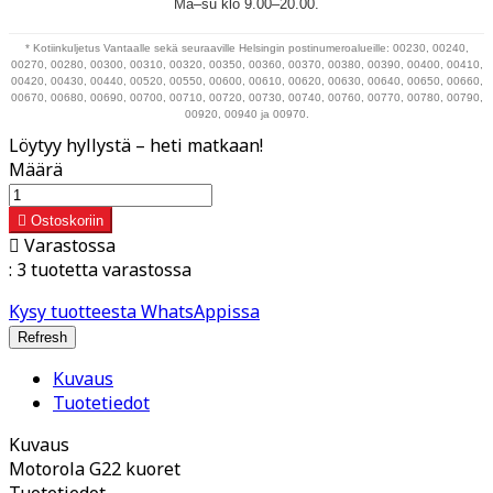
Ma–su klo 9.00–20.00.
* Kotiinkuljetus Vantaalle sekä seuraaville Helsingin postinumeroalueille: 00230, 00240,
00270, 00280, 00300, 00310, 00320, 00350, 00360, 00370, 00380, 00390, 00400, 00410,
00420, 00430, 00440, 00520, 00550, 00600, 00610, 00620, 00630, 00640, 00650, 00660,
00670, 00680, 00690, 00700, 00710, 00720, 00730, 00740, 00760, 00770, 00780, 00790,
00920, 00940 ja 00970.
Löytyy hyllystä – heti matkaan!
Määrä

Ostoskoriin

Varastossa
:
3 tuotetta varastossa
Kysy tuotteesta WhatsAppissa
Kuvaus
Tuotetiedot
Kuvaus
Motorola G22 kuoret
Tuotetiedot