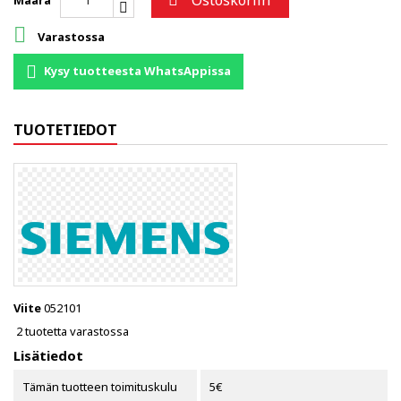
Ostoskoriin

Määrä

Varastossa
Kysy tuotteesta WhatsAppissa
TUOTETIEDOT
Viite
052101
2 tuotetta varastossa
Lisätiedot
Tämän tuotteen toimituskulu
5€