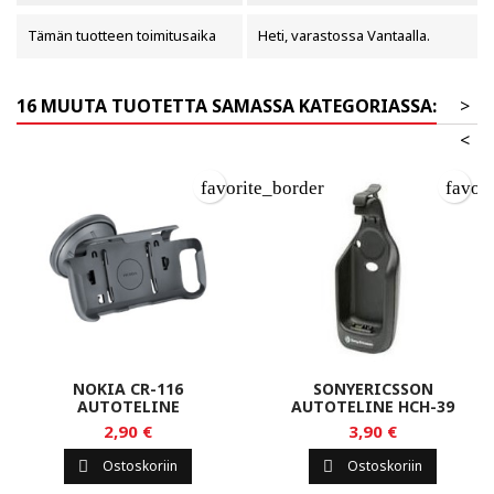
Tämän tuotteen toimitusaika
Heti, varastossa Vantaalla.
16 MUUTA TUOTETTA SAMASSA KATEGORIASSA:
>
<
favorite_border
favor
NOKIA CR-116
SONYERICSSON
AUTOTELINE
AUTOTELINE HCH-39
2,90 €
3,90 €
Ostoskoriin
Ostoskoriin

