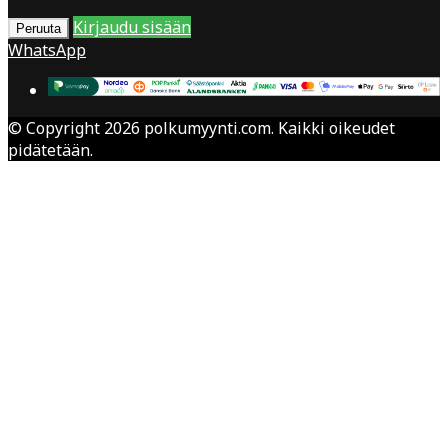
Kirjaudu sisään
Peruuta
WhatsApp
© Copyright 2026 polkumyynti.com. Kaikki oikeudet
pidätetään.