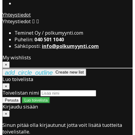
Yhteystiedot
Yhteystiedot


Teminet Oy / polkumyynti.com
Puhelin:
040 501 1040
Sähköposti:
info@polkumyynti.com
My wishlists
×
add_circle_outline
Create new list
Luo toivelista
×
Toivelistan nimi
Peruuta
Luo toivelista
Kirjaudu sisään
×
Sinun pitää olla kirjautunut jotta voit lisätä tuotteita
toivelistalle.