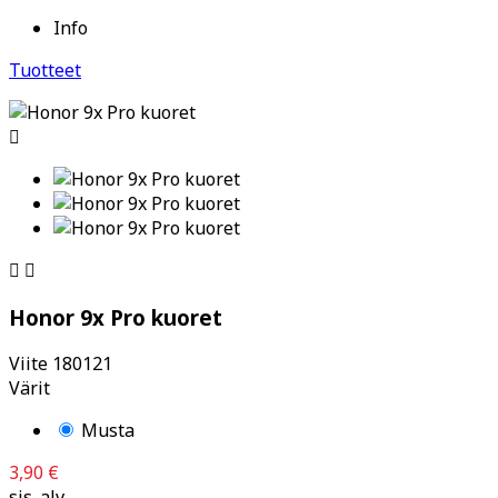
Info
Tuotteet



Honor 9x Pro kuoret
Viite
180121
Värit
Musta
3,90 €
sis. alv