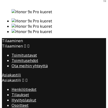
fav
Tilaaminen
Tilaaminen


Toimitustavat
Toimitusehdot
Ota meihin yhteyttä
Asiakastili
Asiakastili


Henkilötiedot
Tilaukset
Hyvityslaskut
Osoitteet