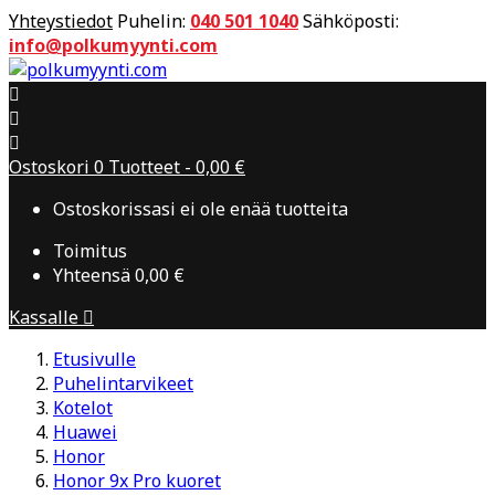
Yhteystiedot
Puhelin:
040 501 1040
Sähköposti:
info@polkumyynti.com



Ostoskori
0
Tuotteet -
0,00 €
Ostoskorissasi ei ole enää tuotteita
Toimitus
Yhteensä
0,00 €
Kassalle

Etusivulle
Puhelintarvikeet
Kotelot
Huawei
Honor
Honor 9x Pro kuoret