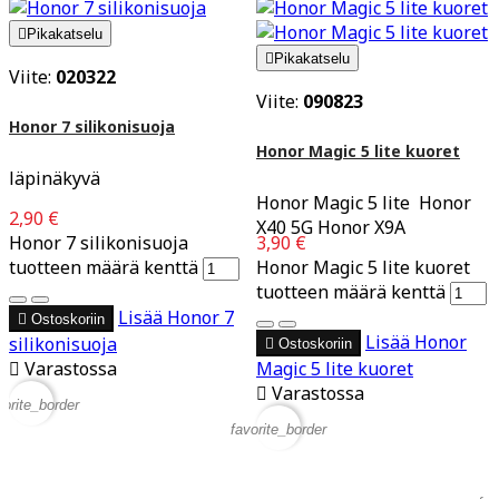

Pikakatselu

Pikakatselu
Viite:
020322
Viite:
090823
Honor 7 silikonisuoja
Honor Magic 5 lite kuoret
läpinäkyvä
Honor Magic 5 lite Honor
2,90 €
X40 5G Honor X9A
Honor 7 silikonisuoja
3,90 €
tuotteen määrä kenttä
Honor Magic 5 lite kuoret
tuotteen määrä kenttä
Lisää
Honor 7

Ostoskoriin
Lisää
Honor
silikonisuoja

Ostoskoriin

Varastossa
Magic 5 lite kuoret

Varastossa
vorite_border
favorite_border