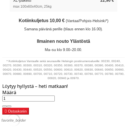
XL-paketti
22,90 €
max 100x60x40cm, 25kg
Kotiinkuljetus 10,00 €
(Vantaa/Pohjois-Helsinki*)
Samana päivänä perille (tilaus ennen klo 16.00).
Ilmainen nouto Ylästöstä
Ma–su klo 9.00–20.00.
* Kotiinkuljetus Vantaalle sekä seuraaville Helsingin postinumeroalueille: 00230, 00240,
00270, 00280, 00300, 00310, 00320, 00350, 00360, 00370, 00380, 00390, 00400, 00410,
00420, 00430, 00440, 00520, 00550, 00600, 00610, 00620, 00630, 00640, 00650, 00660,
00670, 00680, 00690, 00700, 00710, 00720, 00730, 00740, 00760, 00770, 00780, 00790,
00920, 00940 ja 00970.
Löytyy hyllystä – heti matkaan!
Määrä

Ostoskoriin
favorite_border