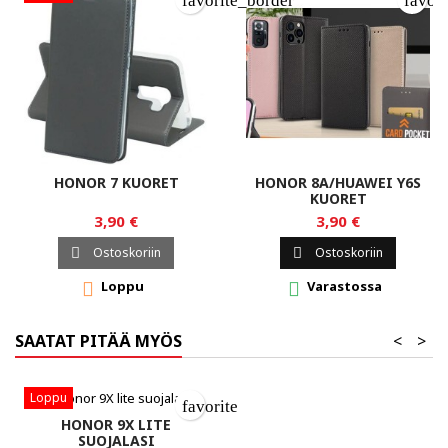
favorite_border
favor
HONOR 7 KUORET
HONOR 8A/HUAWEI Y6S
KUORET
3,90 €
3,90 €
Ostoskoriin
Ostoskoriin


Loppu
Varastossa


SAATAT PITÄÄ MYÖS
<
>
Loppu
favorite_border
HONOR 9X LITE
SUOJALASI