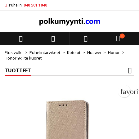
Puhelin:
040 501 1040
My wishlists
Luo toivelista
Kirjaudu sisään
add_circle_outline
Create new list
Sinun pitää olla kirjautunut jotta voit lisätä tuotteita toivelistal
Toivelistan nimi
0



Peruuta
Kirjaudu s
Etusivulle
Puhelintarvikeet
Kotelot
Huawei
Honor
Honor 9x lite kuoret
Peruuta
Luo toiv
TUOTTEET
favor