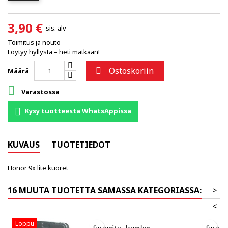
3,90 €
sis. alv
Toimitus ja nouto
Löytyy hyllystä – heti matkaan!
Ostoskoriin

Määrä

Varastossa
Kysy tuotteesta WhatsAppissa
KUVAUS
TUOTETIEDOT
Honor 9x lite kuoret
16 MUUTA TUOTETTA SAMASSA KATEGORIASSA:
>
<
Loppu