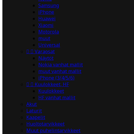
Samsung
iPhone
Huawei
Xiaomi
Motorola
muut
Universal


Varaosat
Näytöt
Nokia vanhat mallit
muut vanhat mallit
iPhone (3/4/5/6)


Kuulokkeet, HF
Kuulokkeet
HF vanhat mallit
Akut
Laturit
Kaapelit
Huoltotarvikkeet
Muut puhelintarvikkeet