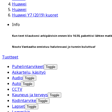
Huawei
Huawei
Huawei Y7 (2019) kuoret
Info
Kun teet tilauksesi arkipäivisin ennen klo 16:30, pakettisi lähtee matk
Nouto Vantaalta onnistuu halutessasi jo tunnin kuluttua!
Tuotteet
Puhelintarvikeet
Toggle
Askartelu, käsityö
Audio
Toggle
Auto
Toggle
CCTV
Kauneus ja terveys
Toggle
Kodintarvike
Toggle
Lapset
Toggle
Lemmikit