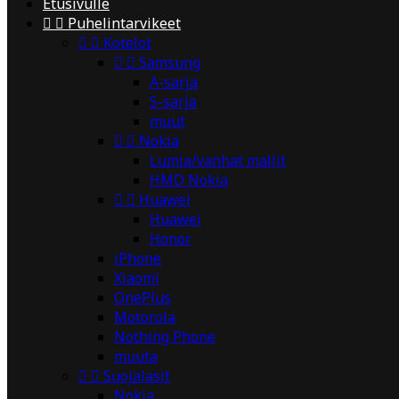
Etusivulle


Puhelintarvikeet


Kotelot


Samsung
A-sarja
S-sarja
muut


Nokia
Lumia/vanhat mallit
HMD Nokia


Huawei
Huawei
Honor
iPhone
Xiaomi
OnePlus
Motorola
Nothing Phone
muuta


Suojalasit
Nokia