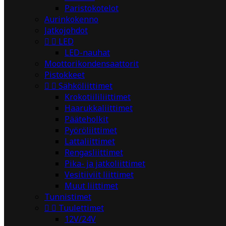
Paristokotelot
Aurinkokenno
Jatkojohdot


LED
LED-nauhat
Moottorikondensaattorit
Pistokkeet


Sähköliittimet
Krokotiililiittimet
Haarukkaliittimet
Pääteholkit
Pyöröliittimet
Lattaliittimet
Rengasliittimet
Pika- ja jatkoliittimet
Vesitiiviit liittimet
Muut liittimet
Tunnistimet


Tuulettimet
12V/24V