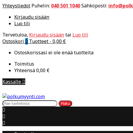
Yhteystiedot
Puhelin:
040 501 1040
Sähköposti:
info@pol
Kirjaudu sisään
Luo tili
Tervetuloa,
Kirjaudu sisään
tai
Luo tili
Ostoskori
0
Tuotteet -
0,00 €
Ostoskorissasi ei ole enää tuotteita
Toimitus
Yhteensä
0,00 €
Kassalle

Haku


