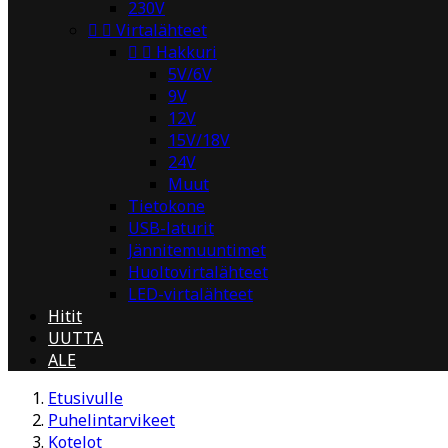
230V


Virtalähteet


Hakkuri
5V/6V
9V
12V
15V/18V
24V
Muut
Tietokone
USB-laturit
Jännitemuuntimet
Huoltovirtalähteet
LED-virtalähteet
Hitit
UUTTA
ALE
Etusivulle
Puhelintarvikeet
Kotelot