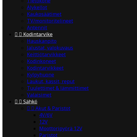
Tietokone
Älykellot
Kaukosäätimet
TV/monitoritelineet
Antennit


Kodintarvike
Hauskanpito
Jalustat, valokuvaus
Keittiötarvikkeet
Kodinkoneet
Kodintarvikkeet
Kylpyhuone
Laukut, kassit, reput
Tuulettimet & lämmittimet
Valaisimet


Sähkö


Akut & Paristot
4V/6V
12V
Moottoripyörä 12V
Paristot