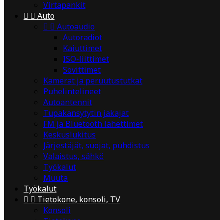
Virtapankit


Auto


Autoaudio
Autoradiot
Kaiuttimet
ISO-liittimet
Sovittimet
Kamerat ja peruutustutkat
Puhelintelineet
Autoantennit
Tupakansytytin jakajat
FM ja Bluetooth lähettimet
Keskuslukitus
Järjestäjät, suojat, puhdistus
Valaistus, sähkö
Työkalut
Muuta
Työkalut


Tietokone, konsoli, TV
Konsoli