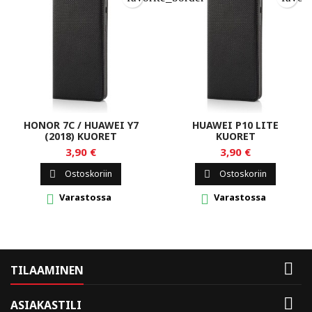
HONOR 7C / HUAWEI Y7
HUAWEI P10 LITE
(2018) KUORET
KUORET
3,90 €
3,90 €
Ostoskoriin
Ostoskoriin


Varastossa
Varastossa



TILAAMINEN

ASIAKASTILI