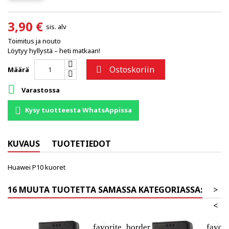
3,90 €
sis. alv
Toimitus ja nouto
Löytyy hyllystä – heti matkaan!
Ostoskoriin

Määrä

Varastossa
Kysy tuotteesta WhatsAppissa
KUVAUS
TUOTETIEDOT
Huawei P10 kuoret
16 MUUTA TUOTETTA SAMASSA KATEGORIASSA:
>
<
favorite_border
favor