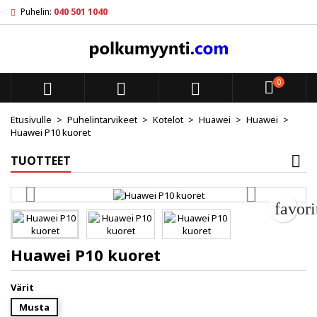
Puhelin:
040 501 1040
My wishlists
Luo toivelista
Kirjaudu sisään
add_circle_outline
Create new list
Sinun pitää olla kirjautunut jotta voit lisätä tuotteita toivelistal
Toivelistan nimi
0



Peruuta
Kirjaudu s
Etusivulle
Puhelintarvikeet
Kotelot
Huawei
Huawei
Huawei P10 kuoret
Peruuta
Luo toiv
TUOTTEET
favor
Huawei P10 kuoret
Värit
Musta