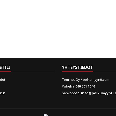
STILI
YHTEYSTIEDOT
edot
Teminet Oy / polkumyynti.com
Puhelin:
040 501 1040
skut
Sähköposti:
info@polkumyynti.