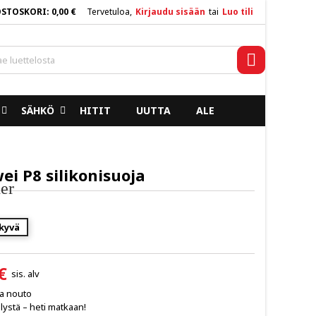
OSTOSKORI
0,00 €
Tervetuloa,
Kirjaudu sisään
tai
Luo tili
×
×
×
Haku
SÄHKÖ
HITIT
UUTTA
ALE
n
a
i P8 silikonisuoja
er
kyvä
€
sis. alv
ja nouto
lystä – heti matkaan!