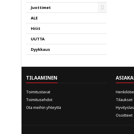
Juottimet
Toggle
ALE
Hitit
UUTTA
Dyykkaus
TILAAMINEN
ASIAKA
Toimitustavat
Henkilöti
Toimitusehdot
Tilaukset
Ota meihin yhteyttä
Hyvitysla
Osoitteet