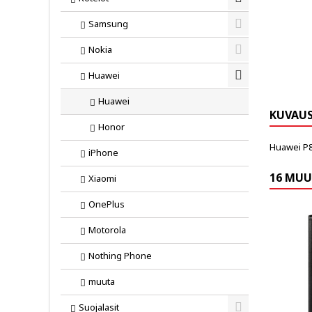
Toggle
Samsung
Toggle
Nokia
Toggle
Huawei
Toggle
Huawei
KUVAU
Honor
Huawei P8
iPhone
16 MUU
Xiaomi
OnePlus
Motorola
Nothing Phone
muuta
Suojalasit