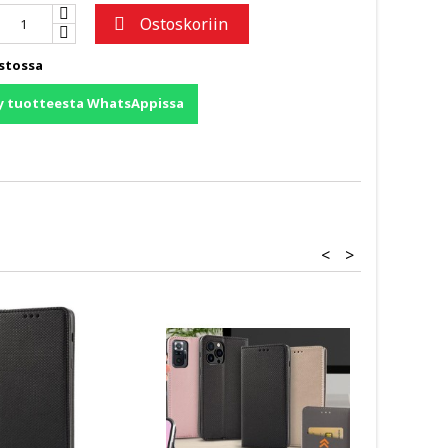
Ostoskoriin

stossa
y tuotteesta WhatsAppissa
<
>