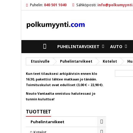
Puhelin:
040 501 1040
Sähköposti:
info@polkumyynti
M
L
K
ad
Sin
To
ETUSIVULLE
PUHELINTARVIKEET
AUTO
Etusivulle
Puhelintarvikeet
Kotelot
Hu
Kun teet tilauksesi arkipäivisin ennen klo
16:30, pakettisi lähtee matkaan jo tänään.
Toimituskulut ovat edulliset (3,00 € – 22,90 €).
Nouto Vantaalta onnistuu halutessasi jo
tunnin kuluttua!
TUOTTEET
Puhelintarvikeet
Toggle
Kotelot