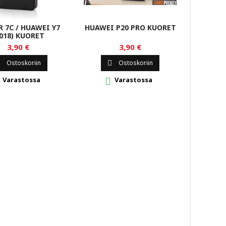
 7C / HUAWEI Y7
HUAWEI P20 PRO KUORET
HUA
018) KUORET
3,90 €
3,90 €
Ostoskoriin
Ostoskoriin


Varastossa
Varastossa

