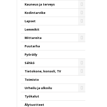
Kauneus ja terveys
Toggle
Kodintarvike
Toggle
Lapset
Toggle
Lemmikit
Mittareita
Toggle
Puutarha
Pyöräily
Sähkö
Toggle
Tietokone, konsoli, TV
Toggle
Toimisto
Urheilu ja ulkoilu
Toggle
Työkalut
Älytuotteet