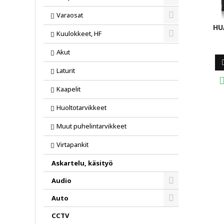
Toggle
Varaosat
Toggle
HU
Kuulokkeet, HF
Toggle
Akut
Laturit
Kaapelit
Huoltotarvikkeet
Muut puhelintarvikkeet
Virtapankit
Askartelu, käsityö
Audio
Toggle
Auto
Toggle
CCTV