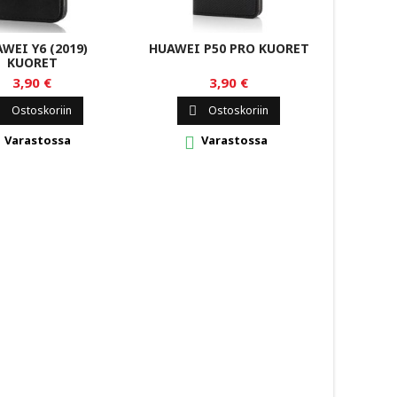
WEI Y6 (2019)
HUAWEI P50 PRO KUORET
HONOR 
KUORET
(2
3,90 €
3,90 €
Ostoskoriin
Ostoskoriin


Varastossa
Varastossa

