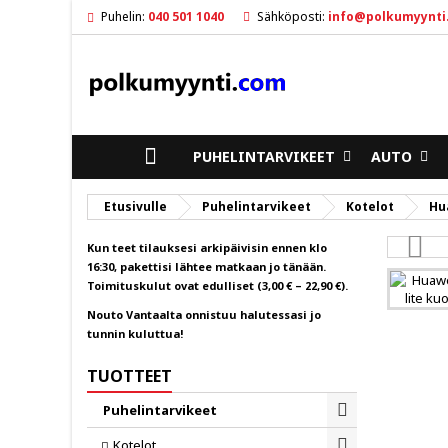
Puhelin:
040 501 1040
Sähköposti:
info@polkumyynti
M
L
K
ad
Sin
To
ETUSIVULLE
PUHELINTARVIKEET
AUTO
Etusivulle
Puhelintarvikeet
Kotelot
Hu
Kun teet tilauksesi arkipäivisin ennen klo
16:30, pakettisi lähtee matkaan jo tänään.
Toimituskulut ovat edulliset (3,00 € – 22,90 €).
Nouto Vantaalta onnistuu halutessasi jo
tunnin kuluttua!
TUOTTEET
Puhelintarvikeet
Toggle
Kotelot