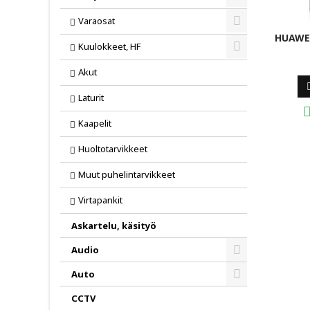
Toggle
Varaosat
Toggle
HUAWE
Kuulokkeet, HF
Toggle
Akut
Laturit
Kaapelit
Huoltotarvikkeet
Muut puhelintarvikkeet
Virtapankit
Askartelu, käsityö
Audio
Toggle
Auto
Toggle
CCTV