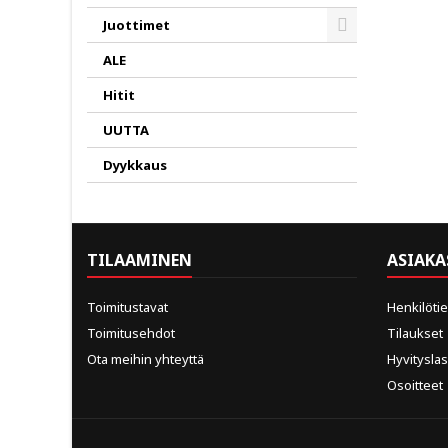
Juottimet
Toggle
ALE
Hitit
UUTTA
Dyykkaus
TILAAMINEN
ASIAKA
Toimitustavat
Henkilöti
Toimitusehdot
Tilaukset
Ota meihin yhteyttä
Hyvitysla
Osoitteet