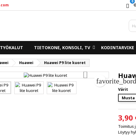
0
.com
y wishlists
uo toivelista
irjaudu sisään
d_circle_outline
Create new list
un pitää olla kirjautunut jotta voit lisätä tuotteita toivelistalle.
ivelistan nimi
TYÖKALUT
TIETOKONE, KONSOLI, TV
KODINTARVIKE
Peruuta
Kirjaudu sisää
awei
Huawei
Huawei P9 lite kuoret
Peruuta
Luo toivelist
Huawe
favorite_bord
Värit
Musta
3,90 
Toimitus 
Löytyy hyl