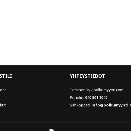
STILI
YHTEYSTIEDOT
edot
Teminet Oy / polkumyynti.com
Puhelin:
040 501 1040
skut
Sähköposti:
info@polkumyynti.