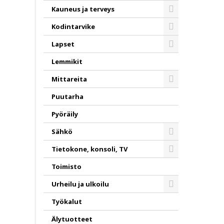
Kauneus ja terveys
Toggle
Kodintarvike
Toggle
Lapset
Toggle
Lemmikit
Mittareita
Toggle
Puutarha
Pyöräily
Sähkö
Toggle
Tietokone, konsoli, TV
Toggle
Toimisto
Urheilu ja ulkoilu
Toggle
Työkalut
Älytuotteet