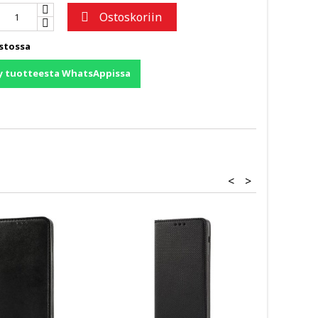
Ostoskoriin

stossa
y tuotteesta WhatsAppissa
<
>