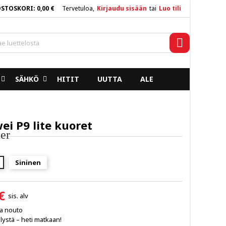
OSTOSKORI
0,00 €
Tervetuloa,
Kirjaudu sisään
tai
Luo tili
×
×
×
Haku
SÄHKÖ
HITIT
UUTTA
ALE
n
a
i P9 lite kuoret
er
Sininen
€
sis. alv
ja nouto
lystä – heti matkaan!