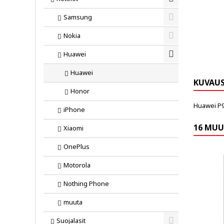
Toggle
Samsung
Toggle
Nokia
Toggle
Huawei
Toggle
Huawei
KUVAU
Honor
Huawei P9 
iPhone
16 MUU
Xiaomi
OnePlus
Motorola
Nothing Phone
muuta
Suojalasit