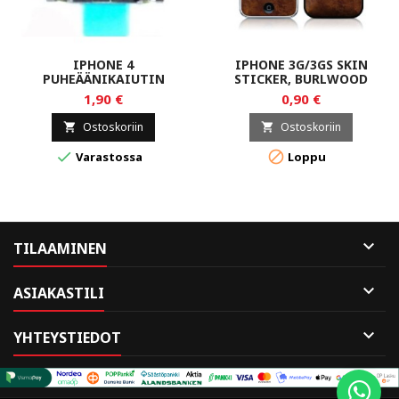
IPHONE 4
IPHONE 3G/3GS SKIN
PUHEÄÄNIKAIUTIN
STICKER, BURLWOOD
1,90 €
0,90 €
Ostoskoriin
Ostoskoriin




Varastossa
Loppu

TILAAMINEN

ASIAKASTILI

YHTEYSTIEDOT