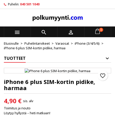
Puhelin:
040 501 1040
×
×
×
My wishlists
Luo toivelista
Kirjaudu sisään
Create new list
add_circle_outline
Sinun pitää olla kirjautunut jotta voit lisätä tuotteita
Toivelistan nimi
toivelistalle.
0



Etusivulle
Puhelintarvikeet
Varaosat
iPhone (3/4/5/6)
Peruuta
Kirjaudu sisään
iPhone 6 plus SIM-kortin pidike, harmaa
Peruuta
Luo toivelista
TUOTTEET
favorite_border
iPhone 6 plus SIM-kortin pidike,
harmaa
4,90 €
sis. alv
Toimitus ja nouto
Löytyy hyllystä – heti matkaan!