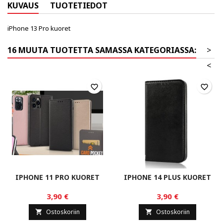
KUVAUS
TUOTETIEDOT
iPhone 13 Pro kuoret
16 MUUTA TUOTETTA SAMASSA KATEGORIASSA:
>
<
favorite_border
favorite_border
IPHONE 11 PRO KUORET
IPHONE 14 PLUS KUORET
3,90 €
3,90 €
Ostoskoriin
Ostoskoriin

