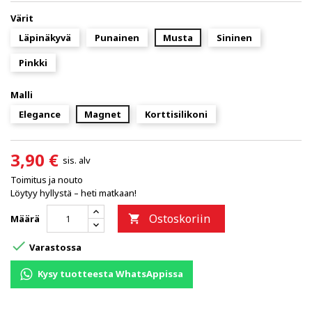
Värit
Läpinäkyvä
Punainen
Musta
Sininen
Pinkki
Malli
Elegance
Magnet
Korttisilikoni
3,90 €
sis. alv
Toimitus ja nouto
Löytyy hyllystä – heti matkaan!
Ostoskoriin
Määrä


Varastossa
Kysy tuotteesta WhatsAppissa