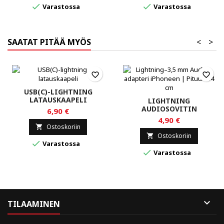


Varastossa
Varastossa
SAATAT PITÄÄ MYÖS
<
>
favorite_border
favorite_border
USB(C)-LIGHTNING
LATAUSKAAPELI
LIGHTNING
AUDIOSOVITIN
6,90 €
4,90 €
Ostoskoriin

Ostoskoriin


Varastossa

Varastossa

TILAAMINEN