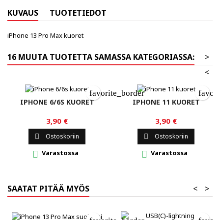
KUVAUS
TUOTETIEDOT
iPhone 13 Pro Max kuoret
16 MUUTA TUOTETTA SAMASSA KATEGORIASSA:
>
<
favorite_border
favor
IPHONE 6/6S KUORET
IPHONE 11 KUORET
3,90 €
3,90 €
Ostoskoriin
Ostoskoriin


Varastossa
Varastossa


SAATAT PITÄÄ MYÖS
<
>