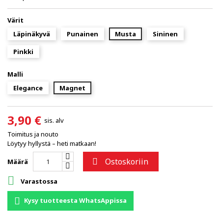
Värit
Läpinäkyvä
Punainen
Musta
Sininen
Pinkki
Malli
Elegance
Magnet
3,90 €
sis. alv
Toimitus ja nouto
Löytyy hyllystä – heti matkaan!
Ostoskoriin

Määrä

Varastossa
Kysy tuotteesta WhatsAppissa