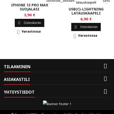
favorite_border
favor
IPHONE 13 PRO MAX
SUOJALASI
USB(C)-LIGHTNING
LATAUSKAAPELI
3,90 €
6,90 €
Ostoskoriin

Ostoskoriin

Varastossa

Varastossa


TILAAMINEN

ASIAKASTILI

YHTEYSTIEDOT