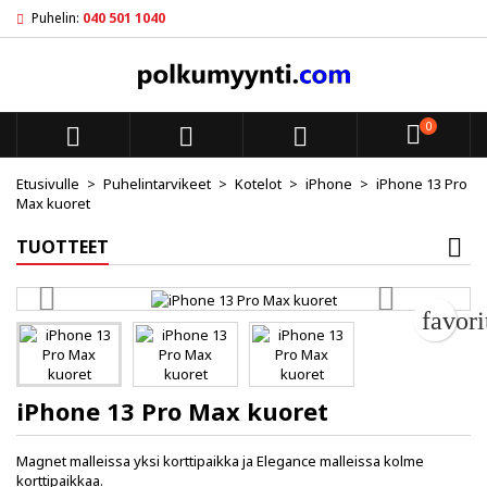
Puhelin:
040 501 1040
My wishlists
Luo toivelista
Kirjaudu sisään
add_circle_outline
Create new list
Sinun pitää olla kirjautunut jotta voit lisätä tuotteita toivelistal
Toivelistan nimi
0



Peruuta
Kirjaudu s
Etusivulle
Puhelintarvikeet
Kotelot
iPhone
iPhone 13 Pro
Max kuoret
Peruuta
Luo toiv
TUOTTEET
favor
iPhone 13 Pro Max kuoret
Magnet malleissa yksi korttipaikka ja Elegance malleissa kolme
korttipaikkaa.