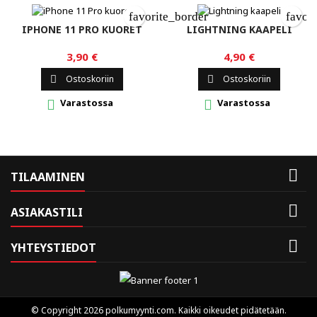
favorite_border
favor
IPHONE 11 PRO KUORET
LIGHTNING KAAPELI
3,90 €
4,90 €
Ostoskoriin
Ostoskoriin


Varastossa
Varastossa



TILAAMINEN

ASIAKASTILI

YHTEYSTIEDOT
© Copyright 2026 polkumyynti.com. Kaikki oikeudet pidätetään.