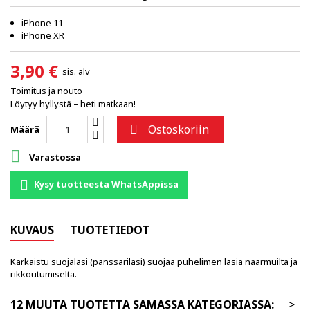
iPhone 11
iPhone XR
3,90 €
sis. alv
Toimitus ja nouto
Löytyy hyllystä – heti matkaan!
Ostoskoriin

Määrä

Varastossa
Kysy tuotteesta WhatsAppissa
KUVAUS
TUOTETIEDOT
Karkaistu suojalasi (panssarilasi) suojaa puhelimen lasia naarmuilta ja
rikkoutumiselta.
12 MUUTA TUOTETTA SAMASSA KATEGORIASSA:
>