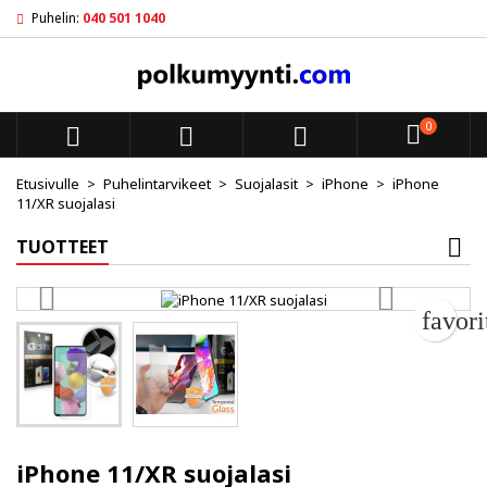
Puhelin:
040 501 1040
My wishlists
Luo toivelista
Kirjaudu sisään
add_circle_outline
Create new list
Sinun pitää olla kirjautunut jotta voit lisätä tuotteita toivelistal
Toivelistan nimi
0



Peruuta
Kirjaudu s
Etusivulle
Puhelintarvikeet
Suojalasit
iPhone
iPhone
11/XR suojalasi
Peruuta
Luo toiv
TUOTTEET
favor
iPhone 11/XR suojalasi