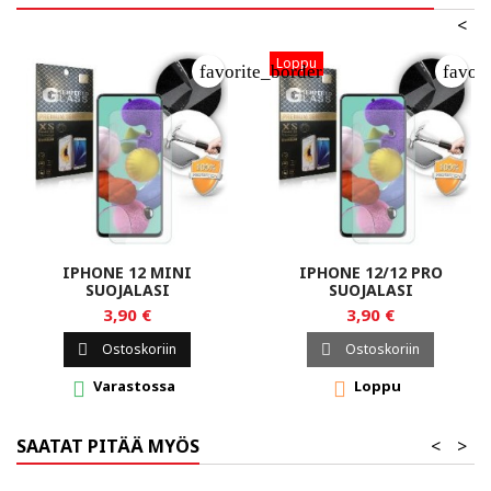
<
Loppu
favorite_border
favor
IPHONE 12 MINI
IPHONE 12/12 PRO
SUOJALASI
SUOJALASI
3,90 €
3,90 €
Ostoskoriin
Ostoskoriin


Varastossa
Loppu


SAATAT PITÄÄ MYÖS
<
>