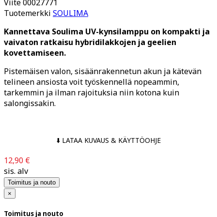
Viite
00027771
Tuotemerkki
SOULIMA
Kannettava Soulima UV-kynsilamppu on kompakti ja
vaivaton ratkaisu hybridilakkojen ja geelien
kovettamiseen.
Pistemäisen valon, sisäänrakennetun akun ja kätevän
telineen ansiosta voit työskennellä nopeammin,
tarkemmin ja ilman rajoituksia niin kotona kuin
salongissakin.
⬇️ LATAA KUVAUS & KÄYTTÖOHJE
12,90 €
sis. alv
Toimitus ja nouto
×
Toimitus ja nouto