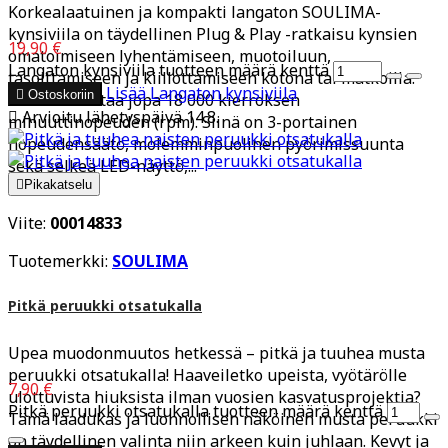
Korkealaatuinen ja kompakti langaton SOULIMA-
kynsiviila on täydellinen Plug & Play -ratkaisu kynsien
19,90 €
omatoimiseen lyhentämiseen, muotoiluun,
Langaton kynsiviila tuotteen määrä kenttä
tasoittamiseen ja kiillottamiseen kotona tai matkoilla.
Lisää
Langaton kynsiviila

Ostoskoriin
Laite saavuttaa jopa 18 000 kierroksen

Arvioitu lähetyspäivä 14.8.
minuuttinopeuden (rpm). Siinä on 3-portainen
nopeudensäätö, molemminpuolinen pyörimissuunta
sekä selkeä LED-näyttö,...

Pikakatselu
Viite:
00014833
Tuotemerkki:
SOULIMA
Pitkä peruukki otsatukalla
Upea muodonmuutos hetkessä – pitkä ja tuuhea musta
peruukki otsatukalla! Haaveiletko upeista, vyötärölle
7,90 €
ulottuvista hiuksista ilman vuosien kasvatusprojektia?
Pitkä peruukki otsatukalla tuotteen määrä kenttä
Tämä laadukas ja luonnollisen näköinen musta peruukki
on täydellinen valinta niin arkeen kuin juhlaan. Kevyt ja