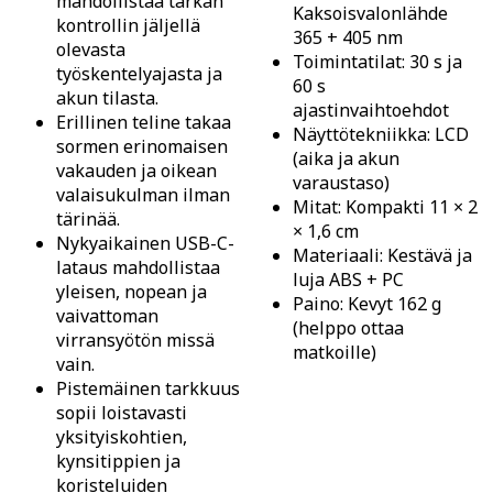
mahdollistaa tarkan
Kaksoisvalonlähde
kontrollin jäljellä
365 + 405 nm
olevasta
Toimintatilat: 30 s ja
työskentelyajasta ja
60 s
akun tilasta.
ajastinvaihtoehdot
Erillinen teline takaa
Näyttötekniikka: LCD
sormen erinomaisen
(aika ja akun
vakauden ja oikean
varaustaso)
valaisukulman ilman
Mitat: Kompakti 11 × 2
tärinää.
× 1,6 cm
Nykyaikainen USB-C-
Materiaali: Kestävä ja
lataus mahdollistaa
luja ABS + PC
yleisen, nopean ja
Paino: Kevyt 162 g
vaivattoman
(helppo ottaa
virransyötön missä
matkoille)
vain.
Pistemäinen tarkkuus
sopii loistavasti
yksityiskohtien,
kynsitippien ja
koristeluiden