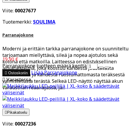
Viite:
00027677
Tuotemerkki:
SOULIMA
Parranajokone
Moderni ja erittäin tarkka parranajokone on suunniteltu
tarjoamaan miellyttävä, sileä ja nopea ajotulos sekä
19,90 €
kotona että matkoilla. Laitteessa on edistyksellinen
Parranajokone tuotteen määrä kenttä
ajojärjestelmä, joka koostuu kahdesta joustavasta
Lisää
Parranajokone

Ostoskoriin
teräverkosta ja kahdesta ruostumattomasta teräksestä

Varastossa
valmistetusta terästä. Selkeä LED-näyttö näyttää akun
varaustilan reaaliajassa, ja...

Pikakatselu
Viite:
00027236