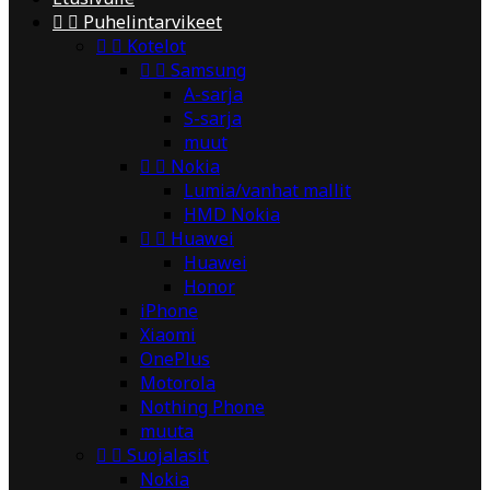


Puhelintarvikeet


Kotelot


Samsung
A-sarja
S-sarja
muut


Nokia
Lumia/vanhat mallit
HMD Nokia


Huawei
Huawei
Honor
iPhone
Xiaomi
OnePlus
Motorola
Nothing Phone
muuta


Suojalasit
Nokia