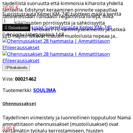
täydellistä suoruutta että kimmoisia kiharoita yhdellä
16,90 €
laitteella. Edistynyt keraaminen pinnoite vapauttaa
Suoristusrauta Kemei KM-740 tuotteen määrä kenttä
lämmetessään runsaasti negatiivisia ioneja, mikä
vähentää hiusten pörröisyyttä ja sähköisyyttä
Lisää
Suoristusrauta Kemei KM-740

Ostoskoriin
tehokkaasti. Tehokas PTC-lämmityselementti ja selkeä

Arvioitu lähetyspäivä 14.8.
LED-näyttö tekevät hiusten muotoilusta nopeaa ja...

Pikakatselu
Viite:
00021462
Tuotemerkki:
SOULIMA
Ohennussakset
Täydellinen viimeistely ja luonnollinen lopputulos! Nämä
ammattitason ohennussakset (muotoilusakset) ovat
9,90 €
välttämätön työkalu kerrostamiseen, hiusten