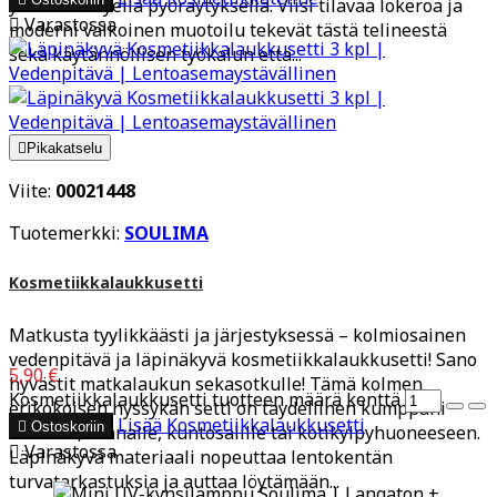
yhdellä kevyellä pyöräytyksellä. Viisi tilavaa lokeroa ja

Varastossa
moderni valkoinen muotoilu tekevät tästä telineestä
sekä käytännöllisen työkalun että...

Pikakatselu
Viite:
00021448
Tuotemerkki:
SOULIMA
Kosmetiikkalaukkusetti
Matkusta tyylikkäästi ja järjestyksessä – kolmiosainen
vedenpitävä ja läpinäkyvä kosmetiikkalaukkusetti! Sano
5,90 €
hyvästit matkalaukun sekasotkulle! Tämä kolmen
Kosmetiikkalaukkusetti tuotteen määrä kenttä
erikokoisen nyssykän setti on täydellinen kumppani
Lisää
Kosmetiikkalaukkusetti

Ostoskoriin
lennolle, rannalle, kuntosalille tai kotikylpyhuoneeseen.

Varastossa
Läpinäkyvä materiaali nopeuttaa lentokentän
turvatarkastuksia ja auttaa löytämään...