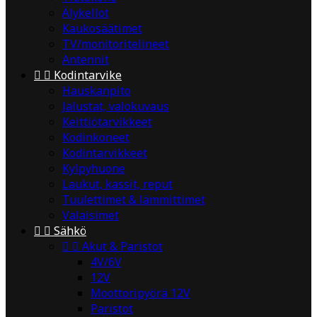
Älykellot
Kaukosäätimet
TV/monitoritelineet
Antennit


Kodintarvike
Hauskanpito
Jalustat, valokuvaus
Keittiötarvikkeet
Kodinkoneet
Kodintarvikkeet
Kylpyhuone
Laukut, kassit, reput
Tuulettimet & lämmittimet
Valaisimet


Sähkö


Akut & Paristot
4V/6V
12V
Moottoripyörä 12V
Paristot