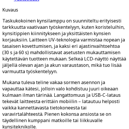
Kuvaus
Taskukokoinen kynsilamppu on suunniteltu erityisesti
tarkkuutta vaativaan työskentelyyn, kuten koristeluihin,
kynsitippien kiinnitykseen ja yksittäisten kynsien
korjauksiin. Laitteen UV-teknologia varmistaa nopean ja
tasaisen kovettumisen, ja kaksi eri ajastinvaihtoehtoa
(30 s ja 60 s) mahdollistavat asetusten mukauttamisen
käytettävän tuotteen mukaan. Selkeä LCD-näyttö näyttää
jäljellä olevan ajan ja akun varaustason, mikä tuo lisää
varmuutta työskentelyyn.
Mukana tuleva teline vakaa sormen asennon ja
vapauttaa kätesi, jolloin valo kohdistuu juuri oikeaan
kulmaan ilman tärinää. Langattomuus ja USB-C-lataus
tekevät laitteesta erittäin mobiilin – latautuu helposti
vaikka kannettavasta tietokoneesta tai
varavirtalähteestä. Pienen kokonsa ansiosta se on
täydellinen kumppani matkoille tai liikkuvalle
kynsiteknikolle.