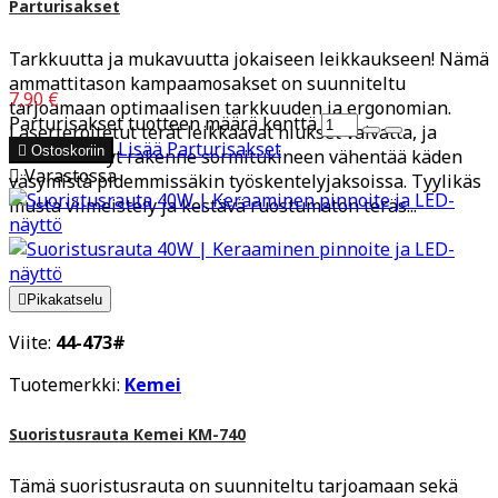
Parturisakset
Tarkkuutta ja mukavuutta jokaiseen leikkaukseen! Nämä
ammattitason kampaamosakset on suunniteltu
7,90 €
tarjoamaan optimaalisen tarkkuuden ja ergonomian.
Parturisakset tuotteen määrä kenttä
Laserteroitetut terät leikkaavat hiukset vaivatta, ja
Lisää
Parturisakset

Ostoskoriin
saksien kevyt rakenne sormitukineen vähentää käden

Varastossa
väsymistä pidemmissäkin työskentelyjaksoissa. Tyylikäs
musta viimeistely ja kestävä ruostumaton teräs...

Pikakatselu
Viite:
44-473#
Tuotemerkki:
Kemei
Suoristusrauta Kemei KM-740
Tämä suoristusrauta on suunniteltu tarjoamaan sekä