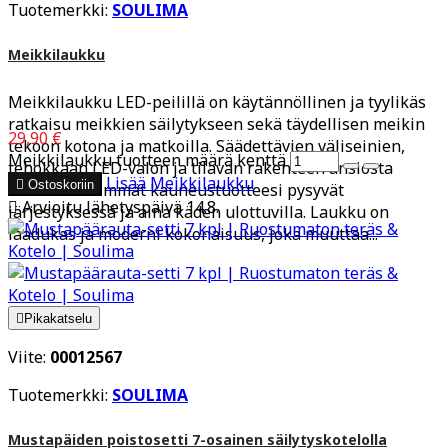
Tuotemerkki:
SOULIMA
Meikkilaukku
Meikkilaukku LED-peilillä on käytännöllinen ja tyylikäs
ratkaisu meikkien säilytykseen sekä täydellisen meikin
29,90 €
tekoon kotona ja matkoilla. Säädettävien väliseinien,
Meikkilaukku tuotteen määrä kenttä
tehokkaan LED-valon ja tilavan rakenteen ansiosta
Lisää
Meikkilaukku

Ostoskoriin
kaikki tärkeimmät kauneustuotteesi pysyvät

Arvioitu lähetyspäivä 14.8.
järjestyksessä ja aina käden ulottuvilla. Laukku on
laadukas ja moderni kokonaisuus, joka muuttaa...

Pikakatselu
Viite:
00012567
Tuotemerkki:
SOULIMA
Mustapäiden poistosetti 7-osainen säilytyskotelolla