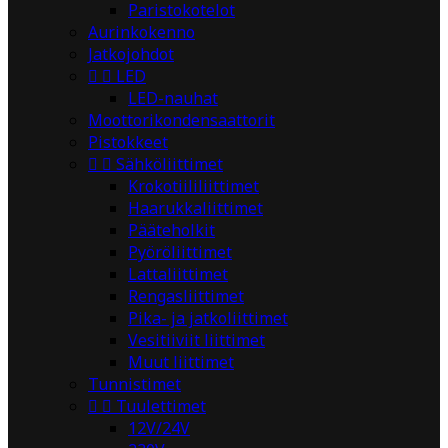
Paristokotelot
Aurinkokenno
Jatkojohdot


LED
LED-nauhat
Moottorikondensaattorit
Pistokkeet


Sähköliittimet
Krokotiililiittimet
Haarukkaliittimet
Pääteholkit
Pyöröliittimet
Lattaliittimet
Rengasliittimet
Pika- ja jatkoliittimet
Vesitiiviit liittimet
Muut liittimet
Tunnistimet


Tuulettimet
12V/24V