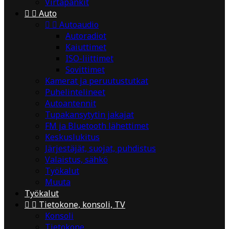
Virtapankit


Auto


Autoaudio
Autoradiot
Kaiuttimet
ISO-liittimet
Sovittimet
Kamerat ja peruutustutkat
Puhelintelineet
Autoantennit
Tupakansytytin jakajat
FM ja Bluetooth lähettimet
Keskuslukitus
Järjestäjät, suojat, puhdistus
Valaistus, sähkö
Työkalut
Muuta
Työkalut


Tietokone, konsoli, TV
Konsoli
Tietokone