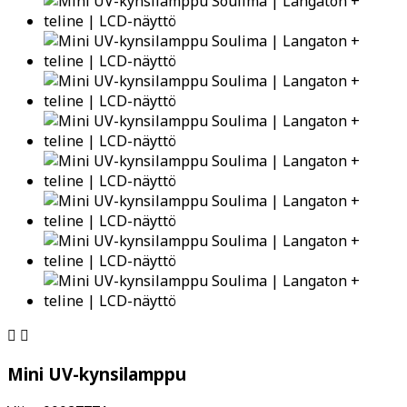


Mini UV-kynsilamppu