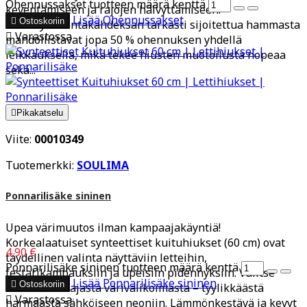
Ohennussakset tuotteen määrä kenttä
keventämiseen ja rajojen häivyttämiseen.
Lisää
Ohennussakset

Ostoskoriin
Kaksikymmentäkahdeksan tarkasti sijoitettua hammasta

Varastossa
mahdollistavat jopa 50 % ohennuksen yhdellä
leikkauksella, mikä tekee hiusten muotoilusta nopeaa
sekä...

Pikakatselu
Viite:
00010349
Tuotemerkki:
SOULIMA
Ponnarilisäke sininen
Upea värimuutos ilman kampaajakäyntiä!
Korkealaatuiset synteettiset kuituhiukset (60 cm) ovat
4,90 €
täydellinen valinta näyttäviin letteihin,
Ponnarilisäke sininen tuotteen määrä kenttä
festarikampauksiin ja upeisiin pidennyksiin. Valitse
Lisää
Ponnarilisäke sininen

Ostoskoriin
suosikkisi laajasta värivalikoimasta – tyylikkäästä

Varastossa
harmaasta sähköiseen neoniin. Lämmönkestävä ja kevyt