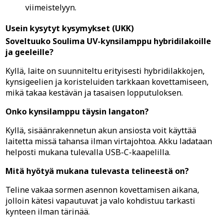
viimeistelyyn.
Usein kysytyt kysymykset (UKK)
Soveltuuko Soulima UV-kynsilamppu hybridilakoille
ja geeleille?
Kyllä, laite on suunniteltu erityisesti hybridilakkojen,
kynsigeelien ja koristeluiden tarkkaan kovettamiseen,
mikä takaa kestävän ja tasaisen lopputuloksen.
Onko kynsilamppu täysin langaton?
Kyllä, sisäänrakennetun akun ansiosta voit käyttää
laitetta missä tahansa ilman virtajohtoa. Akku ladataan
helposti mukana tulevalla USB-C-kaapelilla.
Mitä hyötyä mukana tulevasta telineestä on?
Teline vakaa sormen asennon kovettamisen aikana,
jolloin kätesi vapautuvat ja valo kohdistuu tarkasti
kynteen ilman tärinää.