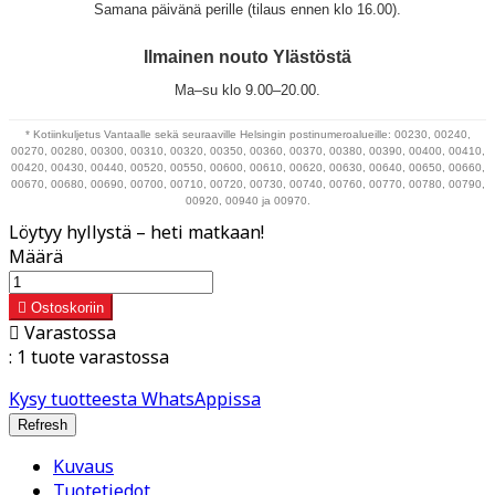
Samana päivänä perille (tilaus ennen klo 16.00).
Ilmainen nouto Ylästöstä
Ma–su klo 9.00–20.00.
* Kotiinkuljetus Vantaalle sekä seuraaville Helsingin postinumeroalueille: 00230, 00240,
00270, 00280, 00300, 00310, 00320, 00350, 00360, 00370, 00380, 00390, 00400, 00410,
00420, 00430, 00440, 00520, 00550, 00600, 00610, 00620, 00630, 00640, 00650, 00660,
00670, 00680, 00690, 00700, 00710, 00720, 00730, 00740, 00760, 00770, 00780, 00790,
00920, 00940 ja 00970.
Löytyy hyllystä – heti matkaan!
Määrä

Ostoskoriin

Varastossa
:
1 tuote varastossa
Kysy tuotteesta WhatsAppissa
Kuvaus
Tuotetiedot