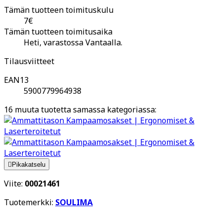
Tämän tuotteen toimituskulu
7€
Tämän tuotteen toimitusaika
Heti, varastossa Vantaalla.
Tilausviitteet
EAN13
5900779964938
16 muuta tuotetta samassa kategoriassa:

Pikakatselu
Viite:
00021461
Tuotemerkki:
SOULIMA