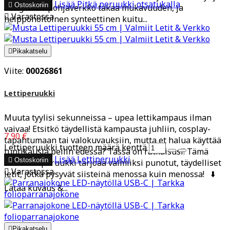
Lisää
Pitkä peruukki otsatukalla

Ostoskoriin
hengittävä pohjaverkko takaa mukavuuden, ja

Varastossa
helppohoitoinen synteettinen kuitu...

Pikakatselu
Viite:
00026861
Lettiperuukki
Muuta tyylisi sekunneissa – upea lettikampaus ilman
vaivaa! Etsitkö täydellistä kampausta juhliin, cosplay-
7,90 €
tapahtumaan tai valokuvauksiin, mutta et halua käyttää
Lettiperuukki tuotteen määrä kenttä
tuntikausia peilin edessä? Tässä on ratkaisusi! Tämä
Lisää
Lettiperuukki

Ostoskoriin
laadukas peruukki tarjoaa valmiiksi punotut, täydelliset

Varastossa
letit, jotka pysyvät siisteinä menossa kuin menossa! ⬇️
Lataa kuvaus &...

Pikakatselu