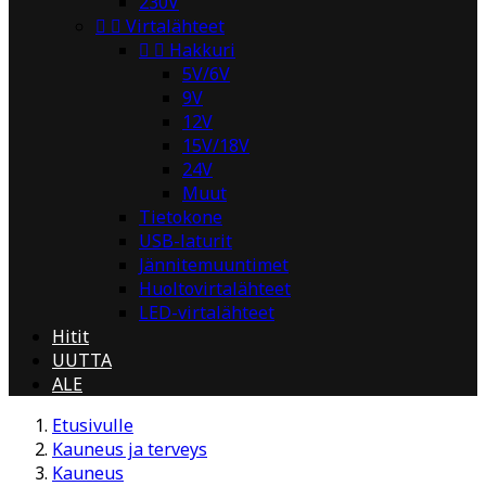
230V


Virtalähteet


Hakkuri
5V/6V
9V
12V
15V/18V
24V
Muut
Tietokone
USB-laturit
Jännitemuuntimet
Huoltovirtalähteet
LED-virtalähteet
Hitit
UUTTA
ALE
Etusivulle
Kauneus ja terveys
Kauneus