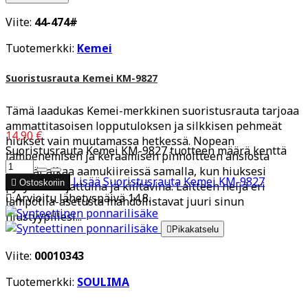
Viite:
44-474#
Tuotemerkki:
Kemei
Suoristusrauta Kemei KM-9827
Tämä laadukas Kemei-merkkinen suoristusrauta tarjoaa
ammattitasoisen lopputuloksen ja silkkisen pehmeät
14,90 €
hiukset vain muutamassa hetkessä. Nopean
Suoristusrauta Kemei KM-9827 tuotteen määrä kenttä
lämpenemisen ja keraamisen pinnoitteen ansiosta
säästät aikaa aamukiireissä samalla, kun hiuksesi
Lisää
Suoristusrauta Kemei KM-9827

Ostoskoriin
pysyvät suojattuina ja kiiltävinä. Laitteen neljä eri

Arvioitu lähetyspäivä 14.8.
lämpötila-asetusta mahdollistavat juuri sinun
hiustyypillesi...

Pikakatselu
Viite:
00010343
Tuotemerkki:
SOULIMA