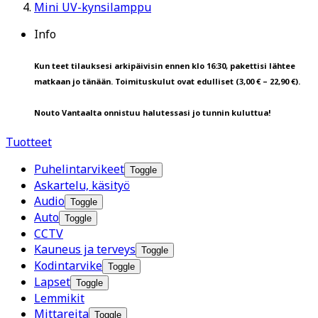
Mini UV-kynsilamppu
Info
Kun teet tilauksesi arkipäivisin ennen klo 16:30, pakettisi lähtee
matkaan jo tänään. Toimituskulut ovat edulliset (3,00 € – 22,90 €).
Nouto Vantaalta onnistuu halutessasi jo tunnin kuluttua!
Tuotteet
Puhelintarvikeet
Toggle
Askartelu, käsityö
Audio
Toggle
Auto
Toggle
CCTV
Kauneus ja terveys
Toggle
Kodintarvike
Toggle
Lapset
Toggle
Lemmikit
Mittareita
Toggle