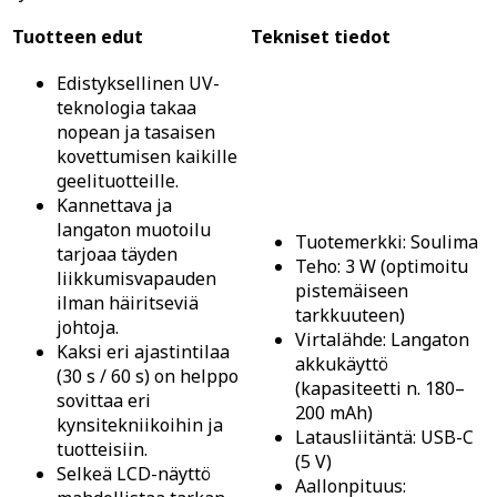
Tuotteen edut
Tekniset tiedot
Edistyksellinen UV-
teknologia takaa
nopean ja tasaisen
kovettumisen kaikille
geelituotteille.
Kannettava ja
langaton muotoilu
Tuotemerkki: Soulima
tarjoaa täyden
Teho: 3 W (optimoitu
liikkumisvapauden
pistemäiseen
ilman häiritseviä
tarkkuuteen)
johtoja.
Virtalähde: Langaton
Kaksi eri ajastintilaa
akkukäyttö
(30 s / 60 s) on helppo
(kapasiteetti n. 180–
sovittaa eri
200 mAh)
kynsitekniikoihin ja
Latausliitäntä: USB-C
tuotteisiin.
(5 V)
Selkeä LCD-näyttö
Aallonpituus: