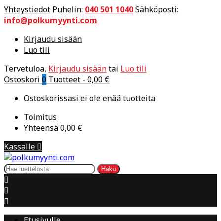
Yhteystiedot
Puhelin:
040 501 1040
Sähköposti:
info@polkumyynti.com
Kirjaudu sisään
Luo tili
Tervetuloa,
Kirjaudu sisään
tai
Luo tili
Ostoskori
0
Tuotteet -
0,00 €
Ostoskorissasi ei ole enää tuotteita
Toimitus
Yhteensä
0,00 €
Kassalle

Haku



Etusivulle