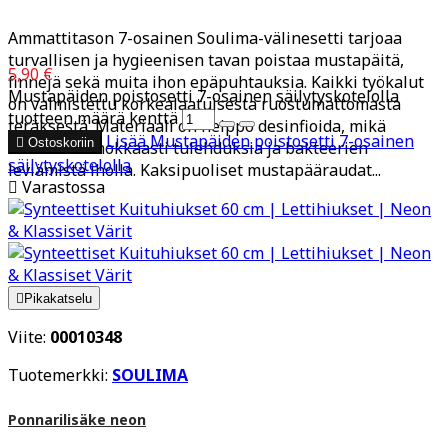
Ammattitason 7-osainen Soulima-välinesetti tarjoaa
turvallisen ja hygieenisen tavan poistaa mustapäitä,
5,90 €
finnejä sekä muita ihon epäpuhtauksia. Kaikki työkalut
Mustapäiden poistosetti 7-osainen säilytyskotelolla
on valmistettu korkealaatuisesta ruostumattomasta
tuotteen määrä kenttä
teräksestä. Materiaali on helppo desinfioida, mikä
Lisää
Mustapäiden poistosetti 7-osainen

Ostoskoriin
ehkäisee tehokkaasti tulehduksia ja bakteerien
säilytyskotelolla
leviämistä iholla. Kaksipuoliset mustapääraudat...

Varastossa

Pikakatselu
Viite:
00010348
Tuotemerkki:
SOULIMA
Ponnarilisäke neon