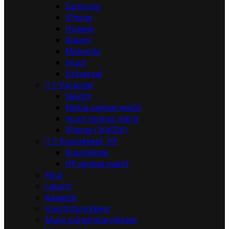
Samsung
iPhone
Huawei
Xiaomi
Motorola
muut
Universal


Varaosat
Näytöt
Nokia vanhat mallit
muut vanhat mallit
iPhone (3/4/5/6)


Kuulokkeet, HF
Kuulokkeet
HF vanhat mallit
Akut
Laturit
Kaapelit
Huoltotarvikkeet
Muut puhelintarvikkeet