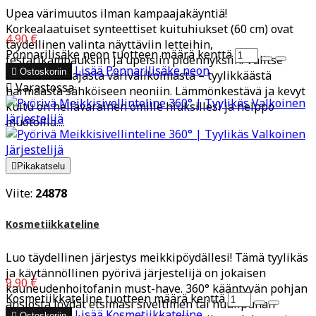
Upea värimuutos ilman kampaajakäyntiä!
Korkealaatuiset synteettiset kuituhiukset (60 cm) ovat
4,90 €
täydellinen valinta näyttäviin letteihin,
Ponnarilisäke neon tuotteen määrä kenttä
festarikampauksiin ja upeisiin pidennyksiin. Valitse
Lisää
Ponnarilisäke neon

Ostoskoriin
suosikkisi laajasta värivalikoimasta – tyylikkäästä

Varastossa
harmaasta sähköiseen neoniin. Lämmönkestävä ja kevyt
kuitu on hellävarainen omille hiuksillesi ja helppo
muotoilla....

Pikakatselu
Viite:
24878
Kosmetiikkateline
Luo täydellinen järjestys meikkipöydällesi! Tämä tyylikäs
ja käytännöllinen pyörivä järjestelijä on jokaisen
9,90 €
kauneudenhoitofanin must-have. 360° kääntyvän pohjan
Kosmetiikkateline tuotteen määrä kenttä
ansiosta löydät etsimäsi siveltimen tai huulipunan
Lisää
Kosmetiikkateline

Ostoskoriin