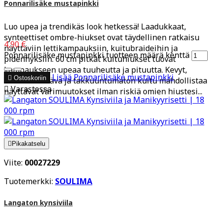
Ponnarilisäke mustapinkki
Luo upea ja trendikäs look hetkessä! Laadukkaat,
synteettiset ombre-hiukset ovat täydellinen ratkaisu
4,90 €
näyttäviin lettikampauksiin, kuitubraideihin ja
Ponnarilisäke mustapinkki tuotteen määrä kenttä
pidennyksiin. 60 cm pitkät kuituhiukset tuovat
kampaukseen upeaa tuuheutta ja pituutta. Kevyt,
Lisää
Ponnarilisäke mustapinkki

Ostoskoriin
lämmönkestävä ja takkuuntumaton kuitu mahdollistaa

Varastossa
näyttävät värimuutokset ilman riskiä omien hiustesi...

Pikakatselu
Viite:
00027229
Tuotemerkki:
SOULIMA
Langaton kynsiviila