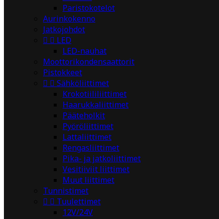
Paristokotelot
Aurinkokenno
Jatkojohdot


LED
LED-nauhat
Moottorikondensaattorit
Pistokkeet


Sähköliittimet
Krokotiililiittimet
Haarukkaliittimet
Pääteholkit
Pyöröliittimet
Lattaliittimet
Rengasliittimet
Pika- ja jatkoliittimet
Vesitiiviit liittimet
Muut liittimet
Tunnistimet


Tuulettimet
12V/24V