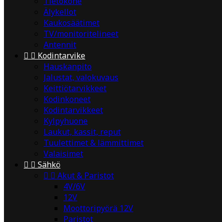
Tietokone
Älykellot
Kaukosäätimet
TV/monitoritelineet
Antennit


Kodintarvike
Hauskanpito
Jalustat, valokuvaus
Keittiötarvikkeet
Kodinkoneet
Kodintarvikkeet
Kylpyhuone
Laukut, kassit, reput
Tuulettimet & lämmittimet
Valaisimet


Sähkö


Akut & Paristot
4V/6V
12V
Moottoripyörä 12V
Paristot