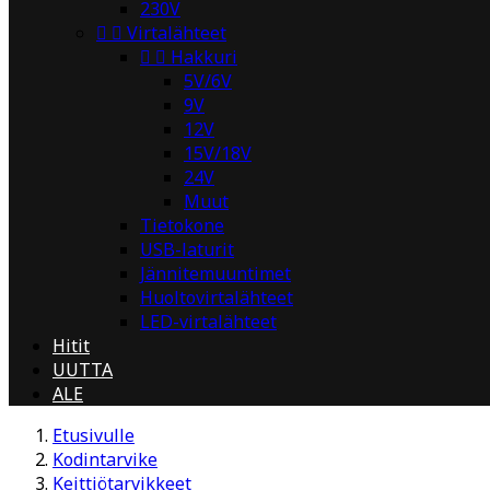
230V


Virtalähteet


Hakkuri
5V/6V
9V
12V
15V/18V
24V
Muut
Tietokone
USB-laturit
Jännitemuuntimet
Huoltovirtalähteet
LED-virtalähteet
Hitit
UUTTA
ALE
Etusivulle
Kodintarvike
Keittiötarvikkeet