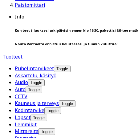
Paistomittari
Info
Kun teet tilauksesi arkipäivisin ennen klo 16:30, pakettisi lähtee matk
Nouto Vantaalta onnistuu halutessasi jo tunnin kuluttua!
Tuotteet
Puhelintarvikeet
Toggle
Askartelu, käsityö
Audio
Toggle
Auto
Toggle
CCTV
Kauneus ja terveys
Toggle
Kodintarvike
Toggle
Lapset
Toggle
Lemmikit
Mittareita
Toggle