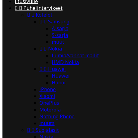
Etusivulle


Puhelintarvikeet


Kotelot


Samsung
A-sarja
S-sarja
muut


Nokia
Lumia/vanhat mallit
HMD Nokia


Huawei
Huawei
Honor
iPhone
Xiaomi
OnePlus
Motorola
Nothing Phone
muuta


Suojalasit
Nokia