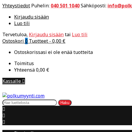
Yhteystiedot
Puhelin:
040 501 1040
Sähköposti:
info@pol
Kirjaudu sisään
Luo tili
Tervetuloa,
Kirjaudu sisään
tai
Luo tili
Ostoskori
0
Tuotteet -
0,00 €
Ostoskorissasi ei ole enää tuotteita
Toimitus
Yhteensä
0,00 €
Kassalle

Haku


