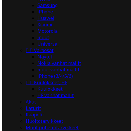
Samsung
iPhone
Huawei
Xiaomi
Motorola
muut
Universal


Varaosat
Näytöt
Nokia vanhat mallit
muut vanhat mallit
iPhone (3/4/5/6)


Kuulokkeet, HF
Kuulokkeet
HF vanhat mallit
Akut
Laturit
Kaapelit
Huoltotarvikkeet
Muut puhelintarvikkeet