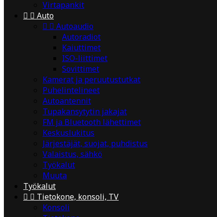
Virtapankit


Auto


Autoaudio
Autoradiot
Kaiuttimet
ISO-liittimet
Sovittimet
Kamerat ja peruutustutkat
Puhelintelineet
Autoantennit
Tupakansytytin jakajat
FM ja Bluetooth lähettimet
Keskuslukitus
Järjestäjät, suojat, puhdistus
Valaistus, sähkö
Työkalut
Muuta
Työkalut


Tietokone, konsoli, TV
Konsoli