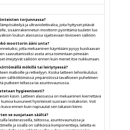
yönteisten torjunnassa?
mpösäteilyä ja ultraviolettivaloa, joita hyttyset pitävät
helle, sisäänrakennetun moottorin pyörittämä tuuletin luo
isin loukun alaosassa sijaitsevaan tiiviiseen säiliöön.
ekö moottorin ääni unta?
aimennetuiksi, jotta mekaaninen käyntiääni pysyy kuiskaavan
oksen saavuttamiseksi aseta ansa toimintaan pimeään
et imeytyvät säiliöön ennen kuin menet itse nukkumaan.
öttömällä mökillä tai leiriytyessä?
steen matkoille ja retkeilyyn. Koska laitteen tehonkulutus
eä sen sähköttömässä ympäristössä tavalliseen puhelimen
öitä putkeen teltassa tai asuntovaunussa.
stetaan hygieenisesti?
nteisiin käsin. Laitteen alaosassa on mekaaninen kierrettävä
ja kumoa kuivuneet hyönteiset suoraan roskakoriin. Voit
n kuiva ennen kuin napsautat sen takaisin kiinni.
iten se suojataan säältä?
tuilla lasiterasseilla, teltoissa, asuntovaunuissa ja
elle ja sisällä on sähköisiä komponentteja, laitetta ei