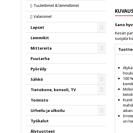
Tuulettimet & lämmittimet
KUVAU
Valaisimet
Sano hyv
Lapset
Kesän parh
Toggle
Lemmikit
suojata ko
Mittareita
Tuotte
Toggle
Puutarha
Älykä
Pyöräily
houku
100 % 
Sähkö
kemika
Toggle
Mobii
Tietokone, konsoli, TV
tieto
Toggle
Kuisk
Toimisto
mahdo
aikan
Urheilu ja ulkoilu
Irrot
Toggle
Työkalut
on he
Älytuotteet