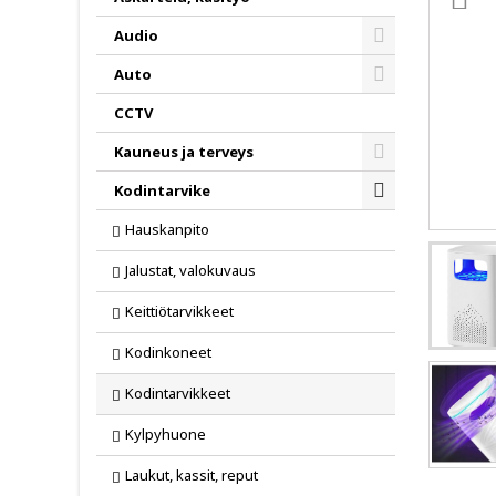
Audio
Toggle
Auto
Toggle
CCTV
Kauneus ja terveys
Toggle
Kodintarvike
Toggle
Hauskanpito
Jalustat, valokuvaus
Keittiötarvikkeet
Kodinkoneet
Kodintarvikkeet
Kylpyhuone
Laukut, kassit, reput