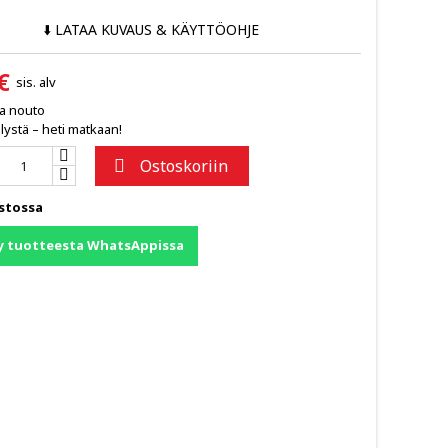
⬇️ LATAA KUVAUS & KÄYTTÖOHJE
€
sis. alv
ja nouto
lystä – heti matkaan!
Ostoskoriin

stossa
y tuotteesta WhatsAppissa