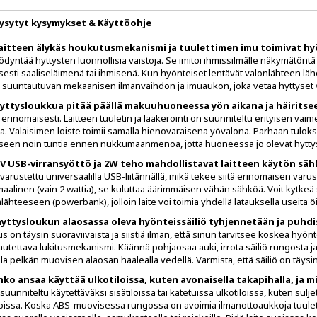
ysytyt kysymykset & Käyttöohje
aitteen älykäs houkutusmekanismi ja tuulettimen imu toimivat h
dyntää hyttysten luonnollisia vaistoja. Se imitoi ihmissilmälle näkymätöntä lä
isesti saaliseläimenä tai ihmisenä. Kun hyönteiset lentävät valonlähteen lä
 suuntautuvan mekaanisen ilmanvaihdon ja imuaukon, joka vetää hyttyset väk
yttysloukkua pitää päällä makuuhuoneessa yön aikana ja häiritse
i erinomaisesti. Laitteen tuuletin ja laakerointi on suunniteltu erityisen v
na. Valaisimen loiste toimii samalla hienovaraisena yövalona. Parhaan tul
een noin tuntia ennen nukkumaanmenoa, jotta huoneessa jo olevat hyttys
V USB-virransyöttö ja 2W teho mahdollistavat laitteen käytön sähk
 varustettu universaalilla USB-liitännällä, mikä tekee siitä erinomaisen varu
aalinen (vain 2 wattia), se kuluttaa äärimmäisen vähän sähköä. Voit kytk
alähteeseen (powerbank), jolloin laite voi toimia yhdellä latauksella useita 
yttysloukun alaosassa oleva hyönteissäiliö tyhjennetään ja puhdi
s on täysin suoraviivaista ja siistiä ilman, että sinun tarvitsee koskea hyö
autettava lukitusmekanismi. Käännä pohjaosaa auki, irrota säiliö rungosta 
a pelkän muovisen alaosan haalealla vedellä. Varmista, että säiliö on täysi
ko ansaa käyttää ulkotiloissa, kuten avonaisella takapihalla, ja m
 suunniteltu käytettäväksi sisätiloissa tai katetuissa ulkotiloissa, kuten sulje
issa. Koska ABS-muovisessa rungossa on avoimia ilmanottoaukkoja tuulettim