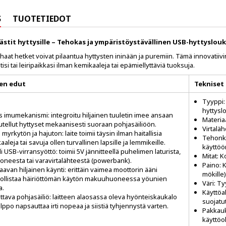
S
TUOTETIEDOT
ästit hyttysille – Tehokas ja ympäristöystävällinen USB-hyttyslou
aat hetket voivat pilaantua hyttysten ininään ja puremiin. Tämä innovatii
tisi tai leiripaikkasi ilman kemikaaleja tai epämiellyttäviä tuoksuja.
en edut
Tekniset
Tyyppi:
hyttysl
s imumekanismi: integroitu hiljainen tuuletin imee ansaan
Materia
tellut hyttyset mekaanisesti suoraan pohjasäiliöön.
Virtaläh
myrkytön ja hajuton: laite toimii täysin ilman haitallisia
Tehonku
aleja tai savuja ollen turvallinen lapsille ja lemmikeille.
käyttöö
li USB-virransyöttö: toimii 5V jännitteellä puhelimen laturista,
Mitat: K
koneesta tai varavirtalähteestä (powerbank).
Paino: 
aavan hiljainen käynti: erittäin vaimea moottorin ääni
mökille)
llistaa häiriöttömän käytön makuuhuoneessa yöunien
Väri: T
a.
Käyttöal
ettava pohjasäiliö: laitteen alaosassa oleva hyönteiskaukalo
suojatut
lppo napsauttaa irti nopeaa ja siistiä tyhjennystä varten.
Pakkauk
käyttöo