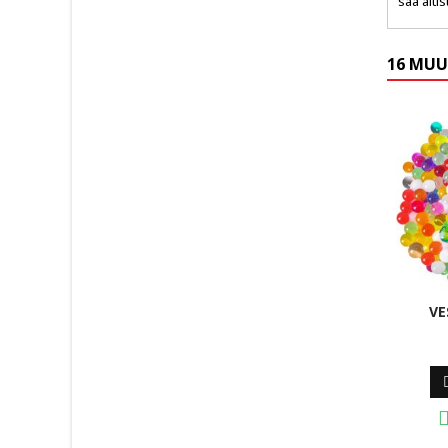
saa alti
16 MUU
VE