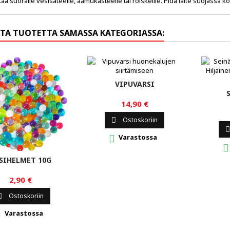
staa suoralle vesisateelle, aamukasteelle tai roiskeille. Pidä laite suojass
TA TUOTETTA SAMASSA KATEGORIASSA:
VIPUVARSI
14,90 €
Ostoskoriin


Varastossa


SIHELMET 10G
2,90 €
Ostoskoriin

Varastossa
