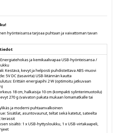
kku!
vinen hyönteisansa tarjoaa puhtaan ja vaivattoman tavan
 tiedot
 Energiatehokas ja kemikaalivapaa USB-hyönteisansa /
oukku
ali: Kestävä, kevyt ja helposti puhdistettava ABS-muovi
de: 5V DC (tasavirta) USB-liitännän kautta
lutus: Erittäin energiapihi 2 W (optimoitu jatkuvaan
n)
orkeus 18 cm, halkaisija 10 cm (kompakti sylinterimuotoilu)
Kevyt 270 g (vaivaton pakata mukaan lomamatkalle tai
yylikäs ja moderni puhtaanvalkoinen
ue: Sisätilat, asuntovaunut, teltat sekä katetut, sateelta
 terassit
sen sisältö: 1 x USB-hyttysloukku, 1 x USB-virtakaapeli,
hjeet