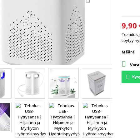
9,90 
Toimitus 
Löytyy hyl
Määrä

Vara
Kys