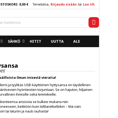
OSTOSKORI
0,00 €
Tervetuloa,
Kirjaudu sisään
tai
Luo tili
×
×
×
Haku
SÄHKÖ
HITIT
UUTTA
ALE
n
a
ysansa
er
äilloista ilman iniseviä vieraita!
rni ja tyylikäs USB-käyttöinen hyttysansa on täydellinen
äiritsevien hyönteisten torjuntaan. Se on hajuton, hiljainen
turvallinen ihmisille sekä lemmikeille.
kenteensa ansiosta se kulkee mukana niin
eeseen, keittiöön kuin telttaretkellekin – liitä vain
iin tai laturiin ja nauti rauhasta!