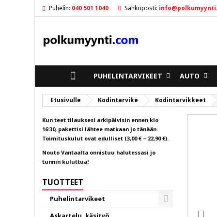
Puhelin:
040 501 1040
Sähköposti:
info@polkumyynti
M
L
K
ad
Sin
To
ETUSIVULLE
PUHELINTARVIKEET
AUTO
Etusivulle
Kodintarvike
Kodintarvikkeet
Kun teet tilauksesi arkipäivisin ennen klo
16:30, pakettisi lähtee matkaan jo tänään.
Toimituskulut ovat edulliset (3,00 € – 22,90 €).
Nouto Vantaalta onnistuu halutessasi jo
tunnin kuluttua!
TUOTTEET
Puhelintarvikeet
Toggle
Askartelu, käsityö