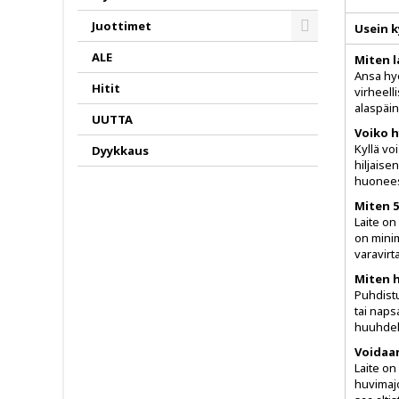
Juottimet
Usein k
Toggle
ALE
Miten l
Ansa hyö
Hitit
virheell
alaspäin
UUTTA
Voiko h
Kyllä vo
Dyykkaus
hiljaise
huonees
Miten 5
Laite on
on minim
varavirt
Miten h
Puhdistu
tai naps
huuhdell
Voidaan
Laite on
huvimajo