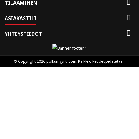

TILAAMINEN

ASIAKASTILI

YHTEYSTIEDOT
© Copyright 2026 polkumyynti.com. Kaikki oikeudet pidätetään.