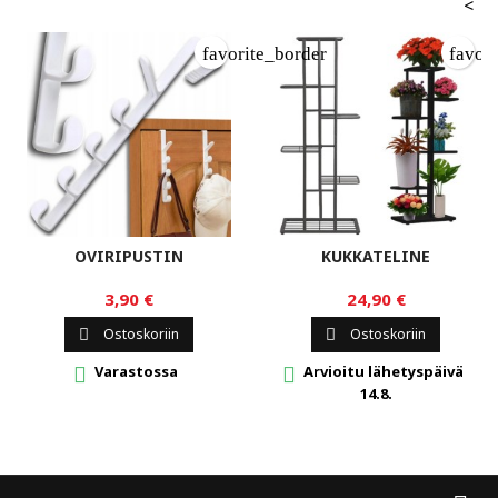
<
favorite_border
favor
OVIRIPUSTIN
KUKKATELINE
3,90 €
24,90 €
Ostoskoriin
Ostoskoriin


Varastossa
Arvioitu lähetyspäivä


14.8.