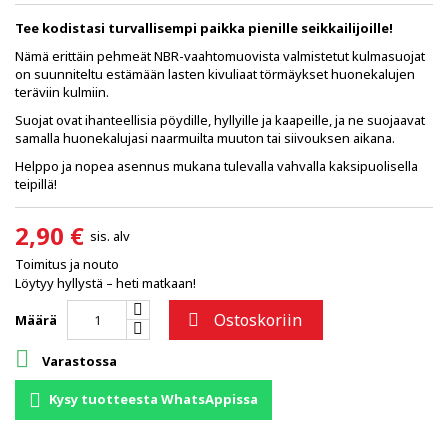
Tee kodistasi turvallisempi paikka pienille seikkailijoille!
Nämä erittäin pehmeät NBR-vaahtomuovista valmistetut kulmasuojat
on suunniteltu estämään lasten kivuliaat törmäykset huonekalujen
teräviin kulmiin.
Suojat ovat ihanteellisia pöydille, hyllyille ja kaapeille, ja ne suojaavat
samalla huonekalujasi naarmuilta muuton tai siivouksen aikana.
Helppo ja nopea asennus mukana tulevalla vahvalla kaksipuolisella
teipillä!
2,90 €
sis. alv
Toimitus ja nouto
Löytyy hyllystä – heti matkaan!
Ostoskoriin

Määrä

Varastossa
Kysy tuotteesta WhatsAppissa