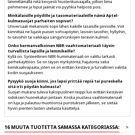
lämmittämällä niitä kevyesti hiustenkuivaajalla, jolloin liima
pehmenee ja loput jäämät voi pyyhkiä helposti pois.
Minkälaisille pöydille ja tasomateriaaleille nämä Aptel-
kulmasuojat parhaiten sopivat?
Universaali mekanismi sopii lähes kaikille tasaisille pinnoille. Voit
kiinnittää ne lujasti puisiin sohvapöytiin, lasisiin tasoihin, hyllyihin,
tv-tasoihin tai vaikkapa sängynrunkojen teräviin kulmiin.
Onko kermanvalkoinen NBR-vaahtomateriaali täysin
turvallista lapsille ja lemmikeille?
Kyllä on. Synteettinen NBR-kumimateriaali on valittu tarkasti
perhekäyttöön. Se on täysin myrkytöntä, hajutonta sekä
kemikaalivapaata, joten se on erittäin kestävä ja turvallinen valinta
kodin suojaukseen.
Pysyykö suoja kiinni, jos lapsi yrittää repiä tai pureskella
sitä irti pöydän kulmasta?
Suojan mukana tuleva kaksipuolinen teippi luo erittäin kestävän
sidoksen huonekalun pintaan. Koska joustava vaahtomateriaali
on luja ja palautuu muotoonsa puristuksen jälkeen, se sietää
hyvin pienten lasten uteliasta käsittelyä.
16 MUUTA TUOTETTA SAMASSA KATEGORIASSA:
>