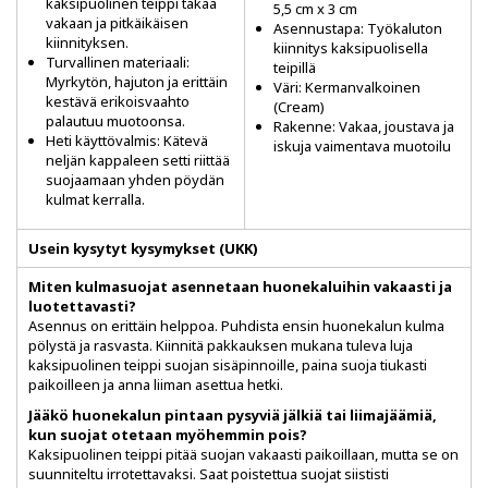
kaksipuolinen teippi takaa
5,5 cm x 3 cm
vakaan ja pitkäikäisen
Asennustapa: Työkaluton
kiinnityksen.
kiinnitys kaksipuolisella
Turvallinen materiaali:
teipillä
Myrkytön, hajuton ja erittäin
Väri: Kermanvalkoinen
kestävä erikoisvaahto
(Cream)
palautuu muotoonsa.
Rakenne: Vakaa, joustava ja
Heti käyttövalmis: Kätevä
iskuja vaimentava muotoilu
neljän kappaleen setti riittää
suojaamaan yhden pöydän
kulmat kerralla.
Usein kysytyt kysymykset (UKK)
Miten kulmasuojat asennetaan huonekaluihin vakaasti ja
luotettavasti?
Asennus on erittäin helppoa. Puhdista ensin huonekalun kulma
pölystä ja rasvasta. Kiinnitä pakkauksen mukana tuleva luja
kaksipuolinen teippi suojan sisäpinnoille, paina suoja tiukasti
paikoilleen ja anna liiman asettua hetki.
Jääkö huonekalun pintaan pysyviä jälkiä tai liimajäämiä,
kun suojat otetaan myöhemmin pois?
Kaksipuolinen teippi pitää suojan vakaasti paikoillaan, mutta se on
suunniteltu irrotettavaksi. Saat poistettua suojat siististi