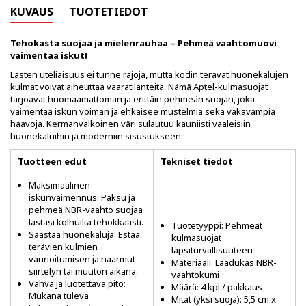
KUVAUS
TUOTETIEDOT
Tehokasta suojaa ja mielenrauhaa – Pehmeä vaahtomuovi
vaimentaa iskut!
Lasten uteliaisuus ei tunne rajoja, mutta kodin terävät huonekalujen
kulmat voivat aiheuttaa vaaratilanteita. Nämä Aptel-kulmasuojat
tarjoavat huomaamattoman ja erittäin pehmeän suojan, joka
vaimentaa iskun voiman ja ehkäisee mustelmia sekä vakavampia
haavoja. Kermanvalkoinen väri sulautuu kauniisti vaaleisiin
huonekaluihin ja moderniin sisustukseen.
Tuotteen edut
Tekniset tiedot
Maksimaalinen
iskunvaimennus: Paksu ja
pehmeä NBR-vaahto suojaa
lastasi kolhuilta tehokkaasti.
Tuotetyyppi: Pehmeät
Säästää huonekaluja: Estää
kulmasuojat
terävien kulmien
lapsiturvallisuuteen
vaurioitumisen ja naarmut
Materiaali: Laadukas NBR-
siirtelyn tai muuton aikana.
vaahtokumi
Vahva ja luotettava pito:
Määrä: 4 kpl / pakkaus
Mukana tuleva
Mitat (yksi suoja): 5,5 cm x