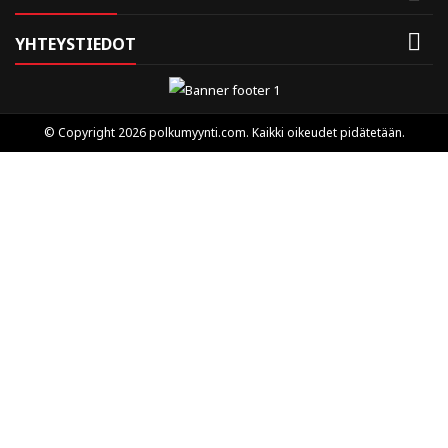

YHTEYSTIEDOT
© Copyright 2026 polkumyynti.com. Kaikki oikeudet pidätetään.