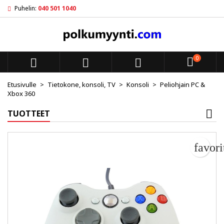
Puhelin:
040 501 1040
My wishlists
Luo toivelista
Kirjaudu sisään
add_circle_outline
Create new list
Sinun pitää olla kirjautunut jotta voit lisätä tuotteita toivelistal
Toivelistan nimi
0



Peruuta
Kirjaudu s
Etusivulle
Tietokone, konsoli, TV
Konsoli
Peliohjain PC &
Xbox 360
Peruuta
Luo toiv
TUOTTEET
favor