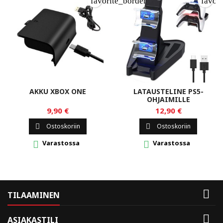
favorite_border
favor
AKKU XBOX ONE
LATAUSTELINE PS5-
OHJAIMILLE
9,90 €
12,90 €
Ostoskoriin
Ostoskoriin


Varastossa
Varastossa



TILAAMINEN

ASIAKASTILI