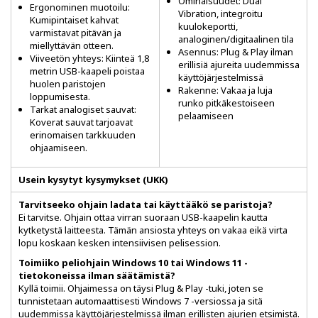
Ominaisuudet: Dual
Ergonominen muotoilu:
Vibration, integroitu
Kumipintaiset kahvat
kuulokeportti,
varmistavat pitävän ja
analoginen/digitaalinen tila
miellyttävän otteen.
Asennus: Plug & Play ilman
Viiveetön yhteys: Kiinteä 1,8
erillisiä ajureita uudemmissa
metrin USB-kaapeli poistaa
käyttöjärjestelmissä
huolen paristojen
Rakenne: Vakaa ja luja
loppumisesta.
runko pitkäkestoiseen
Tarkat analogiset sauvat:
pelaamiseen
Koverat sauvat tarjoavat
erinomaisen tarkkuuden
ohjaamiseen.
Usein kysytyt kysymykset (UKK)
Tarvitseeko ohjain ladata tai käyttääkö se paristoja?
Ei tarvitse. Ohjain ottaa virran suoraan USB-kaapelin kautta
kytketystä laitteesta. Tämän ansiosta yhteys on vakaa eikä virta
lopu koskaan kesken intensiivisen pelisession.
Toimiiko peliohjain Windows 10 tai Windows 11 -
tietokoneissa ilman säätämistä?
Kyllä toimii. Ohjaimessa on täysi Plug & Play -tuki, joten se
tunnistetaan automaattisesti Windows 7 -versiossa ja sitä
uudemmissa käyttöjärjestelmissä ilman erillisten ajurien etsimistä.