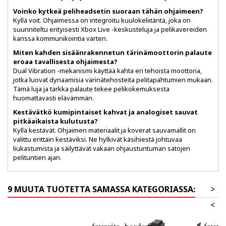
Voinko kytkeä peliheadsetin suoraan tähän ohjaimeen?
Kyllä voit. Ohjaimessa on integroitu kuulokeliitäntä, joka on
suunniteltu erityisesti Xbox Live -keskusteluja ja pelikavereiden
kanssa kommunikointia varten.
Miten kahden sisäänrakennetun tärinämoottorin palaute
eroaa tavallisesta ohjaimesta?
Dual Vibration -mekanismi käyttää kahta eri tehoista moottoria,
jotka luovat dynaamisia värinätehosteita pelitapahtumien mukaan.
Tämä luja ja tarkka palaute tekee pelikokemuksesta
huomattavasti elävämmän.
Kestävätkö kumipintaiset kahvat ja analogiset sauvat
pitkäaikaista kulutusta?
Kyllä kestävät. Ohjaimen materiaalit ja koverat sauvamallit on
valittu erittäin kestäviksi. Ne hylkivät käsihiestä johtuvaa
liukastumista ja säilyttävät vakaan ohjaustuntuman satojen
pelituntien ajan.
9 MUUTA TUOTETTA SAMASSA KATEGORIASSA:
>
<