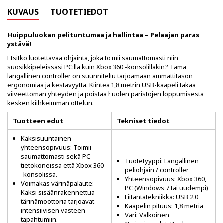
KUVAUS
TUOTETIEDOT
Huippuluokan pelituntumaa ja hallintaa – Pelaajan paras
ystävä!
Etsitkö luotettavaa ohjainta, joka toimii saumattomasti niin
suosikkipeleissäsi PC:llä kuin Xbox 360 -konsolillakin? Tämä
langallinen controller on suunniteltu tarjoamaan ammattitason
ergonomiaa ja kestävyyttä. Kiinteä 1,8 metrin USB-kaapeli takaa
viiveettömän yhteyden ja poistaa huolen paristojen loppumisesta
kesken kiihkeimmän ottelun.
Tuotteen edut
Tekniset tiedot
Kaksisuuntainen
yhteensopivuus: Toimii
saumattomasti sekä PC-
Tuotetyyppi: Langallinen
tietokoneissa että Xbox 360
peliohjain / controller
-konsolissa.
Yhteensopivuus: Xbox 360,
Voimakas värinäpalaute:
PC (Windows 7 tai uudempi)
Kaksi sisäänrakennettua
Liitäntätekniikka: USB 2.0
tärinämoottoria tarjoavat
Kaapelin pituus: 1,8 metriä
intensiivisen vasteen
Väri: Valkoinen
tapahtumiin.