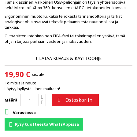
Tämä klassinen, valkoinen USB-peliohjain on täysin yhteensopiva
sekä Microsoft Xbox 360 -konsolien että PC-tietokoneiden kanssa.
Ergonominen muotoilu, kaksi tehokasta tärinämoottoria ja tarkat
analogiset ohjainsauvat tekevät pelaamisesta nautinnollista ja
tarkkaa.
Olitpa sitten intohimoinen FIFA-fani tai toimintapelien ystävä, tämä
ohjain tarjoaa parhaan vasteen ja mukavuuden.
⬇️ LATAA KUVAUS & KÄYTTÖOHJE
19,90 €
sis. alv
Toimitus ja nouto
Löytyy hyllystä – heti matkaan!
Ostoskoriin

Määrä

Varastossa
Kysy tuotteesta WhatsAppissa