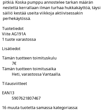
pitkiä. Koska pumppu annostelee tarkan määrän
nestettä kerrallaan ilman turhaa hukkakäyttöä, täysi
säiliö kestää useita viikkoja aktiivisessakin
perhekäytössä.
Tuotetiedot
Viite
AG191A
1 tuote varastossa
Lisätiedot
Tämän tuotteen toimituskulu
7€
Tämän tuotteen toimitusaika
Heti, varastossa Vantaalla.
Tilausviitteet
EAN13
5907621807467
16 muuta tuotetta samassa kategoriassa: