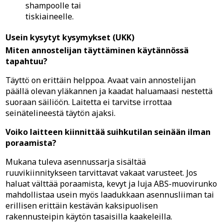
shampoolle tai
tiskiaineelle.
Usein kysytyt kysymykset (UKK)
Miten annostelijan täyttäminen käytännössä
tapahtuu?
Täyttö on erittäin helppoa. Avaat vain annostelijan
päällä olevan yläkannen ja kaadat haluamaasi nestettä
suoraan säiliöön. Laitetta ei tarvitse irrottaa
seinätelineestä täytön ajaksi.
Voiko laitteen kiinnittää suihkutilan seinään ilman
poraamista?
Mukana tuleva asennussarja sisältää
ruuvikiinnitykseen tarvittavat vakaat varusteet. Jos
haluat välttää poraamista, kevyt ja luja ABS-muovirunko
mahdollistaa usein myös laadukkaan asennusliiman tai
erillisen erittäin kestävän kaksipuolisen
rakennusteipin käytön tasaisilla kaakeleilla.