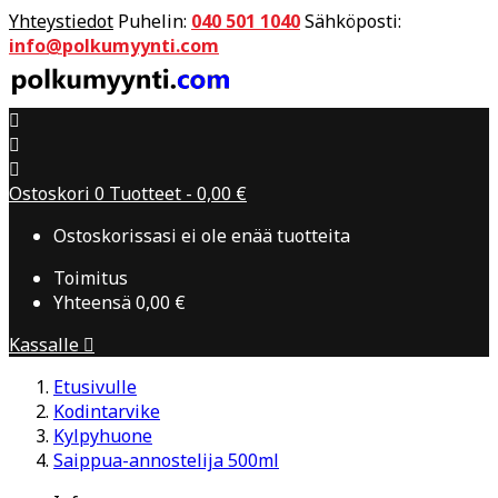
Yhteystiedot
Puhelin:
040 501 1040
Sähköposti:
info@polkumyynti.com



Ostoskori
0
Tuotteet -
0,00 €
Ostoskorissasi ei ole enää tuotteita
Toimitus
Yhteensä
0,00 €
Kassalle

Etusivulle
Kodintarvike
Kylpyhuone
Saippua-annostelija 500ml