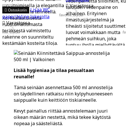
vedenpainetta silloinkin, ku
monitoimisella ja elegantilla

Varastossa
talouden vedenpaine on
Lisää
WC-

Ostoskoriin
mattamustalla telineellä.
alhainen. Erityinen
favorite_border
paperiteline lokerolla
Korkealaatuisesta
ilmastusjärjestelmä ja

Varastossa
ruostumattomasta
tiheästi sijoitetut suuttimet
teräksestä valmistettu
luovat voimakkaan mutta
vorite_border
fav
rakenne on suunniteltu
pehmeän suihkun, joka
kestämään kosteita tiloja.
tuntuu iholla miellyttävältä.
Teline sisältää kätevän
Samalla laite...
säilytyslaatikon
kosteuspyyhkeille sekä...
Lisää hygieniaa ja tilaa pesualtaan
reunalle!
Tämä seinään asennettava 500 ml annostelija
on täydellinen ratkaisu niin kylpyhuoneeseen
saippualle kuin keittiöön tiskiaineelle.
Kevyt painallus riittää annostelemaan juuri
oikean määrän nestettä, mikä tekee käytöstä
nopeaa ja säästeliästä.