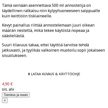
Tämä seinään asennettava 500 ml annostelija on
täydellinen ratkaisu niin kylpyhuoneeseen saippualle
kuin keittiöön tiskiaineelle.
Kevyt painallus riittää annostelemaan juuri oikean
määrän nestettä, mikä tekee käytöstä nopeaa ja
säästeliästä.
Suuri tilavuus takaa, ettei täyttöä tarvitse tehdä
jatkuvasti, ja tyylikäs valkoinen muotoilu sopii jokaiseen
sisustukseen.
⬇️ LATAA KUVAUS & KÄYTTÖOHJE
4,90 €
sis. alv
Toimitus ja nouto
×