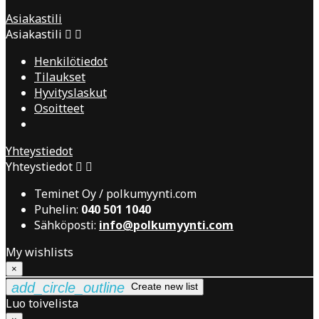
Asiakastili
Asiakastili


Henkilötiedot
Tilaukset
Hyvityslaskut
Osoitteet
Yhteystiedot
Yhteystiedot


Teminet Oy / polkumyynti.com
Puhelin:
040 501 1040
Sähköposti:
info@polkumyynti.com
My wishlists
×
add_circle_outline
Create new list
Luo toivelista