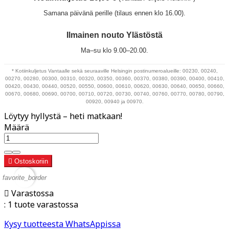
Samana päivänä perille (tilaus ennen klo 16.00).
Ilmainen nouto Ylästöstä
Ma–su klo 9.00–20.00.
* Kotiinkuljetus Vantaalle sekä seuraaville Helsingin postinumeroalueille: 00230, 00240,
00270, 00280, 00300, 00310, 00320, 00350, 00360, 00370, 00380, 00390, 00400, 00410,
00420, 00430, 00440, 00520, 00550, 00600, 00610, 00620, 00630, 00640, 00650, 00660,
00670, 00680, 00690, 00700, 00710, 00720, 00730, 00740, 00760, 00770, 00780, 00790,
00920, 00940 ja 00970.
Löytyy hyllystä – heti matkaan!
Määrä

Ostoskoriin
favorite_border

Varastossa
:
1 tuote varastossa
Kysy tuotteesta WhatsAppissa