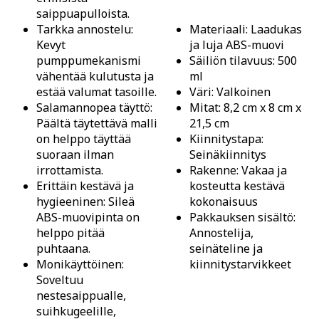
saippuapulloista.
Tarkka annostelu:
Materiaali: Laadukas
Kevyt
ja luja ABS-muovi
pumppumekanismi
Säiliön tilavuus: 500
vähentää kulutusta ja
ml
estää valumat tasoille.
Väri: Valkoinen
Salamannopea täyttö:
Mitat: 8,2 cm x 8 cm x
Päältä täytettävä malli
21,5 cm
on helppo täyttää
Kiinnitystapa:
suoraan ilman
Seinäkiinnitys
irrottamista.
Rakenne: Vakaa ja
Erittäin kestävä ja
kosteutta kestävä
hygieeninen: Sileä
kokonaisuus
ABS-muovipinta on
Pakkauksen sisältö:
helppo pitää
Annostelija,
puhtaana.
seinäteline ja
Monikäyttöinen:
kiinnitystarvikkeet
Soveltuu
nestesaippualle,
suihkugeelille,