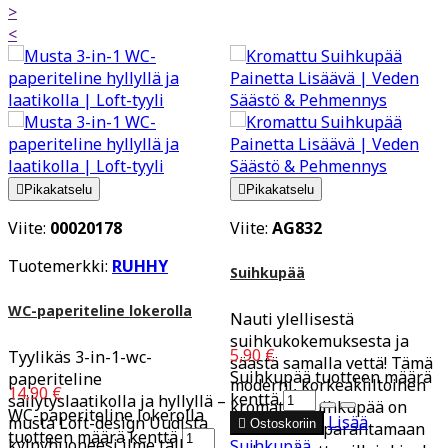
>
<

Pikakatselu

Pikakatselu
Viite:
00020178
Viite:
AG832
Tuotemerkki:
RUHHY
Suihkupää
WC-paperiteline lokerolla
Nauti ylellisestä
suihkukokemuksesta ja
5,90 €
Tyylikäs 3-in-1-wc-
säästä samalla vettä! Tämä
Suihkupää tuotteen määrä
paperiteline
moderni, korkeakiiltoinen
14,90 €
kenttä
säilytyslaatikolla ja hyllyllä –
kromattu suihkupää on
WC-paperiteline lokerolla
Lisää
musta Loft-design Uudista

Ostoskoriin
suunniteltu parantamaan
tuotteen määrä kenttä
kylpyhuoneesi ilme tällä
Suihkupää