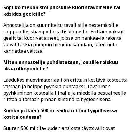
Sopiiko mekanismi paksuille kuorintavoiteille tai
käsidesigeeleille?
Annostelija on suunniteltu tavallisille nestemäisille
saippuoille, shampoille ja tiskiaineille. Erittäin paksut
geelit tai kuorivat aineet, joissa on hankaavia rakeita,
voivat tukkia pumpun hienomekaniikan, joten niitä
kannattaa välttää.
Miten annostelija puhdistetaan, jos sille roiskuu
likaa ulkopuolelle?
Laadukas muovimateriaali on erittäin kestävä kosteutta
vastaan ja helppo pyyhkiä puhtaaksi. Tavallinen
pyyhkiminen kostealla liinalla ja miedolla pesuaineella
riittää pitämään pinnan siistinä ja hygieenisenä.
Kuinka pitkään 500 ml säiliö riittää tyypillisessä
kotitaloudessa?
Suuren 500 ml tilavuuden ansiosta täyttövälit ovat