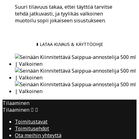
Suuri tilavuus takaa, ettei täyttöä tarvitse
tehdä jatkuvasti, ja tyylikäs valkoinen
muotoilu sopii jokaiseen sisustukseen.
⬇️ LATAA KUVAUS & KÄYTTÖOHJE
Tilaaminen
Tilaaminen


Toimitustavat
Toimitusehdot
Ota meihin yhteyttä