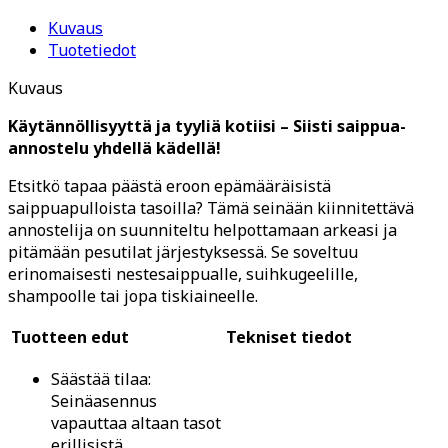
Kuvaus
Tuotetiedot
Kuvaus
Käytännöllisyyttä ja tyyliä kotiisi – Siisti saippua-
annostelu yhdellä kädellä!
Etsitkö tapaa päästä eroon epämääräisistä
saippuapulloista tasoilla? Tämä seinään kiinnitettävä
annostelija on suunniteltu helpottamaan arkeasi ja
pitämään pesutilat järjestyksessä. Se soveltuu
erinomaisesti nestesaippualle, suihkugeelille,
shampoolle tai jopa tiskiaineelle.
Tuotteen edut
Tekniset tiedot
Säästää tilaa:
Seinäasennus
vapauttaa altaan tasot
erillisistä