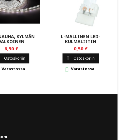


NAUHA, KYLMÄN
L-MALLINEN LED-
VALKOINEN
KULMALIITIN
6,90 €
0,50 €
Ostoskoriin
Ostoskoriin

Varastossa
Varastossa

com