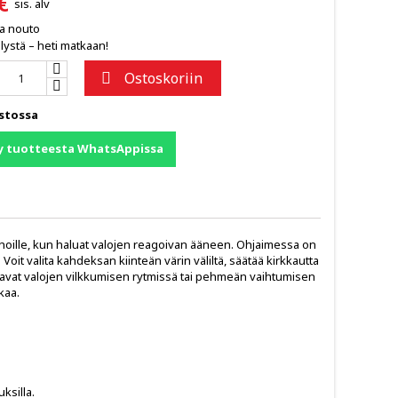
€
sis. alv
ja nouto
lystä – heti matkaan!
Ostoskoriin

stossa
y tuotteesta WhatsAppissa
hoille, kun haluat valojen reagoivan ääneen. Ohjaimessa on
it valita kahdeksan kiinteän värin väliltä, säätää kirkkautta
listavat valojen vilkkumisen rytmissä tai pehmeän vaihtumisen
kaa.
ksilla.