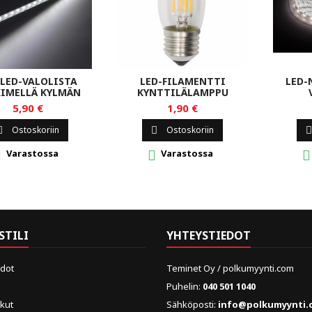
 LED-VALOLISTA
LED-FILAMENTTI
LED-
KIMELLÄ KYLMÄN
KYNTTILÄLAMPPU
VALKOINEN
5,90 €
1,90 €
Ostoskoriin
Ostoskoriin



Varastossa
Varastossa



STILI
YHTEYSTIEDOT
edot
Teminet Oy / polkumyynti.com
Puhelin:
040 501 1040
skut
Sähköposti:
info@polkumyynti.