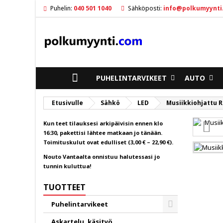
Puhelin:
040 501 1040
Sähköposti:
info@polkumyynti
M
L
K
ad
Sin
To
ETUSIVULLE
PUHELINTARVIKEET
AUTO
Etusivulle
Sähkö
LED
Musiikkiohjattu 
Kun teet tilauksesi arkipäivisin ennen klo
16:30, pakettisi lähtee matkaan jo tänään.
Toimituskulut ovat edulliset (3,00 € – 22,90 €).
Nouto Vantaalta onnistuu halutessasi jo
tunnin kuluttua!
TUOTTEET
Puhelintarvikeet
Toggle
Askartelu, käsityö