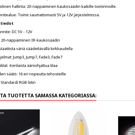
inen hallinta: 20-näppäiminen kaukosäädin kaikille toiminnoille.
nnitealue: Toimii saumattomasti 5V ja 12V järjestelmissä.
 tiedot
ännite: DC 5V - 12V
: 20-näppäiminen IR-kaukosäädin
 staattista väriä säädettävällä kirkkaudella
jelmat: Jump3, Jump7, Fade3, Fade7
tilat: 4 erilaista ääniohjattua tilaa
n säätö: 16 eri nopeutta tehosteille
: Standardi RGB-liitin
TA TUOTETTA SAMASSA KATEGORIASSA: