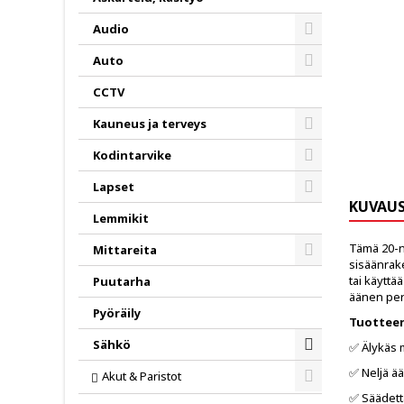
Audio
Toggle
Auto
Toggle
CCTV
Kauneus ja terveys
Toggle
Kodintarvike
Toggle
Lapset
KUVAU
Toggle
Lemmikit
Tämä 20-n
Mittareita
sisäänrake
Toggle
tai käyttä
Puutarha
äänen peru
Pyöräily
Tuottee
Sähkö
✅ Älykäs m
Toggle
✅ Neljä ää
Akut & Paristot
Toggle
✅ Säädett