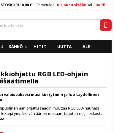
OSTOSKORI
0,00 €
Tervetuloa,
Kirjaudu sisään
tai
Luo tili
×
×
×
Haku
SÄHKÖ
HITIT
UUTTA
ALE
n
a
ikkiohjattu RGB LED-ohjain
er
osäätimellä
i valaistuksesi musiikin rytmiin ja luo täydellinen
a.
puolinen ääniohjattu säädin muuttaa RGB LED-nauhasi
 efektejä ympäröivän äänen mukaan, tarjoten neljä erilaista
laa.