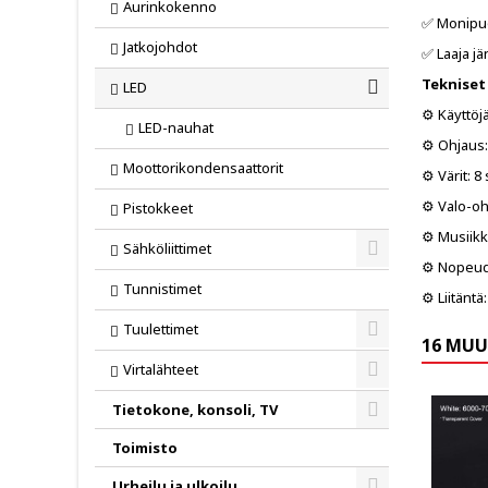
Aurinkokenno
✅ Monipuol
Jatkojohdot
✅ Laaja jä
Tekniset
LED
Toggle
⚙️ Käyttöj
LED-nauhat
⚙️ Ohjaus
Moottorikondensaattorit
⚙️ Värit: 8
⚙️ Valo-oh
Pistokkeet
⚙️ Musiikki
Sähköliittimet
⚙️ Nopeude
Toggle
Tunnistimet
⚙️ Liitäntä
Tuulettimet
16 MUU
Toggle
Virtalähteet
Toggle
Tietokone, konsoli, TV
Toggle
Toimisto
Urheilu ja ulkoilu