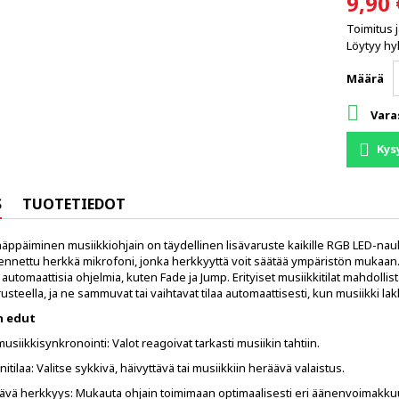
9,90 
Toimitus 
Löytyy hyl
Määrä

Vara
Kys
S
TUOTETIEDOT
äppäiminen musiikkiohjain on täydellinen lisävaruste kaikille RGB LED-nau
nnettu herkkä mikrofoni, jonka herkkyyttä voit säätää ympäristön mukaan. Vo
ä automaattisia ohjelmia, kuten Fade ja Jump. Erityiset musiikkitilat mahdol
steella, ja ne sammuvat tai vaihtavat tilaa automaattisesti, kun musiikki lak
n edut
usiikkisynkronointi: Valot reagoivat tarkasti musiikin tahtiin.
nitilaa: Valitse sykkivä, häivyttävä tai musiikkiin heräävä valaistus.
ävä herkkyys: Mukauta ohjain toimimaan optimaalisesti eri äänenvoimakkuu