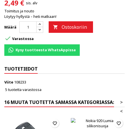
2,49 €
sis. alv
Toimitus ja nouto
Löytyy hyllystä – heti matkaan!
Ostoskoriin
Määrä


Varastossa
Kysy tuotteesta WhatsAppissa
TUOTETIEDOT
Viite
108233
5 tuotetta varastossa
16 MUUTA TUOTETTA SAMASSA KATEGORIASSA:
>
<
favorite_border
favorite_border