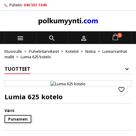
Puhelin:
040 501 1040
×
×
×
My wishlists
Luo toivelista
Kirjaudu sisään
Create new list
add_circle_outline
Sinun pitää olla kirjautunut jotta voit lisätä tuotteita
Toivelistan nimi
toivelistalle.
0



Etusivulle
Puhelintarvikeet
Kotelot
Nokia
Lumia/vanhat
Peruuta
Kirjaudu sisään
mallit
Lumia 625 kotelo
Peruuta
Luo toivelista
TUOTTEET
favorite_border
Lumia 625 kotelo
Värit
Punainen