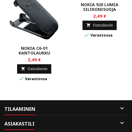
NOKIA 920 LUMIA
SILIKONISUOJA
2,49 €
Ostoskoriin


Varastossa
NOKIA C6-01
KANTOLAUKKU
2,49 €
Ostoskoriin


Varastossa

TILAAMINEN

ASIAKASTILI