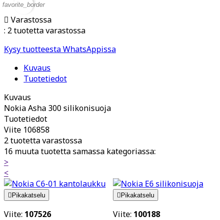
favorite_border

Varastossa
:
2 tuotetta varastossa
Kysy tuotteesta WhatsAppissa
Kuvaus
Tuotetiedot
Kuvaus
Nokia Asha 300 silikonisuoja
Tuotetiedot
Viite
106858
2 tuotetta varastossa
16 muuta tuotetta samassa kategoriassa:
>
<

Pikakatselu

Pikakatselu
Viite:
107526
Viite:
100188