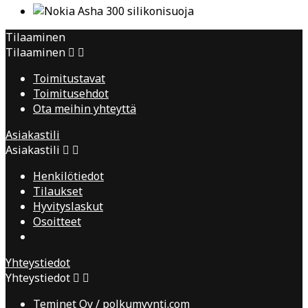
Tilaaminen
Tilaaminen


Toimitustavat
Toimitusehdot
Ota meihin yhteyttä
Asiakastili
Asiakastili


Henkilötiedot
Tilaukset
Hyvityslaskut
Osoitteet
Yhteystiedot
Yhteystiedot


Teminet Oy / polkumyynti.com