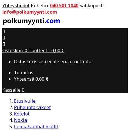
Yhteystiedot
Puhelin:
040 501 1040
Sähköposti:
info@polkumyynti.com



Ostoskori
0
Tuotteet -
0,00 €
Ostoskorissasi ei ole enää tuotteita
Toimitus
Yhteensä
0,00 €
Kassalle

Etusivulle
Puhelintarvikeet
Kotelot
Nokia
Lumia/vanhat mallit