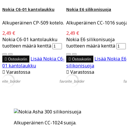
Nokia C6-01 kantolaukku
Nokia E6 silikonisuoja
Alkuperäinen CP-509 kotelo.
Alkuperäinen CC-1016 suoja.
2,49 €
2,49 €
Nokia C6-01 kantolaukku
Nokia E6 silikonisuoja
tuotteen määrä kenttä
tuotteen määrä kenttä
Lisää
Nokia C6-
Lisää
Nokia E6

Ostoskoriin

Ostoskoriin
01 kantolaukku
silikonisuoja

Varastossa

Varastossa
vorite_border
favorite_border
fav
Alkuperäinen CC-1024 suoja.