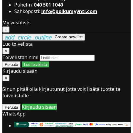
Puhelin:
040 501 1040
Sähköposti:
info@polkumyynti.com
My wishlists
×
add_circle_outline
Create new list
Luo toivelista
×
Toivelistan nimi
Peruuta
Luo toivelista
Kirjaudu sisään
×
Sinun pitää olla kirjautunut jotta voit lisätä tuotteita
toivelistalle.
Kirjaudu sisään
Peruuta
WhatsApp