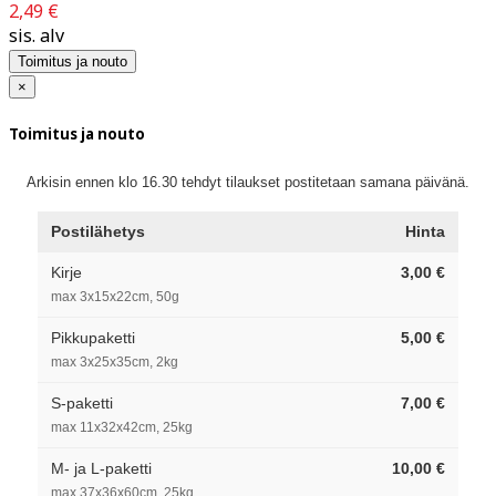
2,49 €
sis. alv
Toimitus ja nouto
×
Toimitus ja nouto
Arkisin ennen klo 16.30 tehdyt tilaukset postitetaan samana päivänä.
Postilähetys
Hinta
Kirje
3,00 €
max 3x15x22cm, 50g
Pikkupaketti
5,00 €
max 3x25x35cm, 2kg
S-paketti
7,00 €
max 11x32x42cm, 25kg
M- ja L-paketti
10,00 €
max 37x36x60cm, 25kg