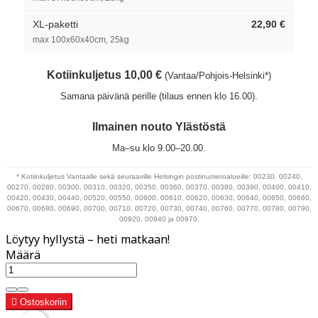
XL-paketti
22,90 €
max 100x60x40cm, 25kg
Kotiinkuljetus 10,00 €
(Vantaa/Pohjois-Helsinki*)
Samana päivänä perille (tilaus ennen klo 16.00).
Ilmainen nouto Ylästöstä
Ma–su klo 9.00–20.00.
* Kotiinkuljetus Vantaalle sekä seuraaville Helsingin postinumeroalueille: 00230, 00240,
00270, 00280, 00300, 00310, 00320, 00350, 00360, 00370, 00380, 00390, 00400, 00410,
00420, 00430, 00440, 00520, 00550, 00600, 00610, 00620, 00630, 00640, 00650, 00660,
00670, 00680, 00690, 00700, 00710, 00720, 00730, 00740, 00760, 00770, 00780, 00790,
00920, 00940 ja 00970.
Löytyy hyllystä – heti matkaan!
Määrä

Ostoskoriin