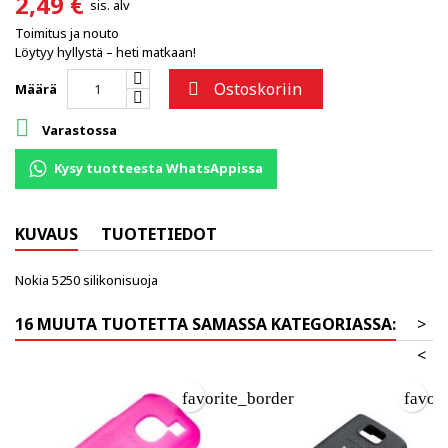
2,49 €
sis. alv
Toimitus ja nouto
Löytyy hyllystä – heti matkaan!
Ostoskoriin

Määrä

Varastossa
Kysy tuotteesta WhatsAppissa
KUVAUS
TUOTETIEDOT
Nokia 5250 silikonisuoja
16 MUUTA TUOTETTA SAMASSA KATEGORIASSA:
>
<
favorite_border
favor