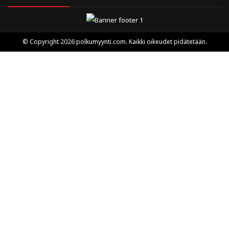
© Copyright 2026 polkumyynti.com. Kaikki oikeudet pidätetään.