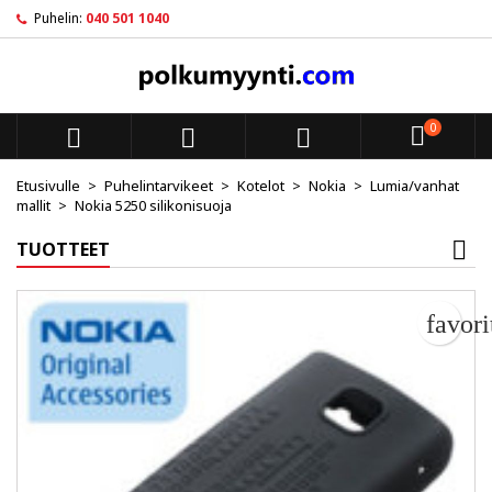
Puhelin:
040 501 1040
My wishlists
Luo toivelista
Kirjaudu sisään
add_circle_outline
Create new list
Sinun pitää olla kirjautunut jotta voit lisätä tuotteita toivelistal
Toivelistan nimi
0



Peruuta
Kirjaudu s
Etusivulle
Puhelintarvikeet
Kotelot
Nokia
Lumia/vanhat
mallit
Nokia 5250 silikonisuoja
Peruuta
Luo toiv
TUOTTEET
favor