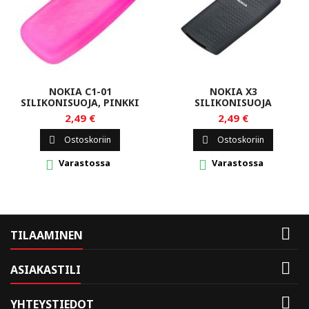
NOKIA C1-01
NOKIA X3
SILIKONISUOJA, PINKKI
SILIKONISUOJA
2,49 €
2,49 €
Ostoskoriin
Ostoskoriin


Varastossa
Varastossa



TILAAMINEN

ASIAKASTILI

YHTEYSTIEDOT