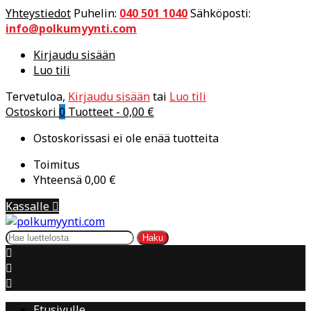
Yhteystiedot
Puhelin:
040 501 1040
Sähköposti:
info@polkumyynti.com
Kirjaudu sisään
Luo tili
Tervetuloa,
Kirjaudu sisään
tai
Luo tili
Ostoskori
0
Tuotteet -
0,00 €
Ostoskorissasi ei ole enää tuotteita
Toimitus
Yhteensä
0,00 €
Kassalle

Haku



Etusivulle