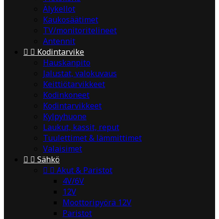
Älykellot
Kaukosäätimet
TV/monitoritelineet
Antennit


Kodintarvike
Hauskanpito
Jalustat, valokuvaus
Keittiötarvikkeet
Kodinkoneet
Kodintarvikkeet
Kylpyhuone
Laukut, kassit, reput
Tuulettimet & lämmittimet
Valaisimet


Sähkö


Akut & Paristot
4V/6V
12V
Moottoripyörä 12V
Paristot