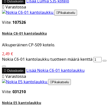
Lisää
Lumia 535 kotelo

Ostoskoriin

Varastossa

Pikakatselu
Viite:
107526
Nokia C6-01 kantolaukku
Alkuperäinen CP-509 kotelo.
2,49 €
Nokia C6-01 kantolaukku tuotteen määrä kenttä
Lisää
Nokia C6-01 kantolaukku

Ostoskoriin

Varastossa

Pikakatselu
Viite:
031210
Nokia E5 kantolaukku