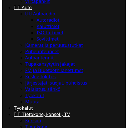
Virtapankit


Auto


Autoaudio
Autoradiot
Kaiuttimet
ISO-liittimet
Sovittimet
Kamerat ja peruutustutkat
Puhelintelineet
Autoantennit
Tupakansytytin jakajat
FM ja Bluetooth lähettimet
Keskuslukitus
Järjestäjät, suojat, puhdistus
Valaistus, sähkö
Työkalut
Muuta
Työkalut


Tietokone, konsoli, TV
Konsoli
Tietokone