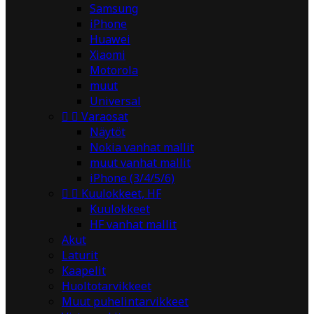
Samsung
iPhone
Huawei
Xiaomi
Motorola
muut
Universal


Varaosat
Näytöt
Nokia vanhat mallit
muut vanhat mallit
iPhone (3/4/5/6)


Kuulokkeet, HF
Kuulokkeet
HF vanhat mallit
Akut
Laturit
Kaapelit
Huoltotarvikkeet
Muut puhelintarvikkeet