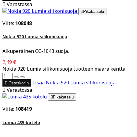

Varastossa

Pikakatselu
Viite:
108048
Nokia 920 Lumia silikonisuoja
Alkuperäinen CC-1043 suoja.
2,49 €
Nokia 920 Lumia silikonisuoja tuotteen määrä kenttä
Lisää
Nokia 920 Lumia silikonisuoja

Ostoskoriin

Varastossa

Pikakatselu
Viite:
108419
Lumia 435 kotelo