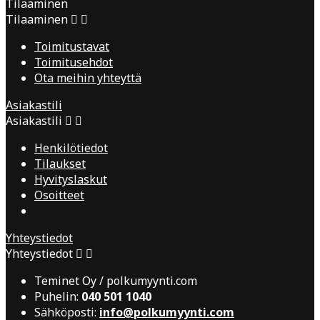
Tilaaminen
Tilaaminen


Toimitustavat
Toimitusehdot
Ota meihin yhteyttä
Asiakastili
Asiakastili


Henkilötiedot
Tilaukset
Hyvityslaskut
Osoitteet
Yhteystiedot
Yhteystiedot


Teminet Oy / polkumyynti.com
Puhelin:
040 501 1040
Sähköposti:
info@polkumyynti.com