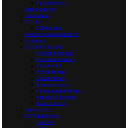
Paristokotelot
Aurinkokenno
Jatkojohdot


LED
LED-nauhat
Moottorikondensaattorit
Pistokkeet


Sähköliittimet
Krokotiililiittimet
Haarukkaliittimet
Pääteholkit
Pyöröliittimet
Lattaliittimet
Rengasliittimet
Pika- ja jatkoliittimet
Vesitiiviit liittimet
Muut liittimet
Tunnistimet


Tuulettimet
12V/24V