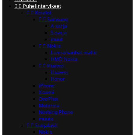


Puhelintarvikeet


Kotelot


Samsung
A-sarja
S-sarja
muut


Nokia
Lumia/vanhat mallit
HMD Nokia


Huawei
Huawei
Honor
iPhone
Xiaomi
OnePlus
Motorola
Nothing Phone
muuta


Suojalasit
Nokia