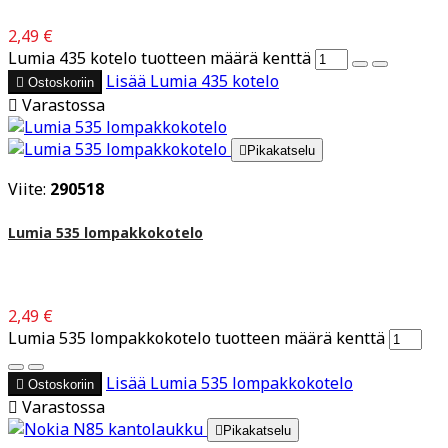
2,49 €
Lumia 435 kotelo tuotteen määrä kenttä
Lisää
Lumia 435 kotelo

Ostoskoriin

Varastossa

Pikakatselu
Viite:
290518
Lumia 535 lompakkokotelo
2,49 €
Lumia 535 lompakkokotelo tuotteen määrä kenttä
Lisää
Lumia 535 lompakkokotelo

Ostoskoriin

Varastossa

Pikakatselu