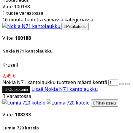
Viite
100188
1 tuote varastossa
16 muuta tuotetta samassa kategoriassa:

Pikakatselu
Viite:
100188
Nokia N71 kantolaukku
Krusell
2,49 €
Nokia N71 kantolaukku tuotteen määrä kenttä
Lisää
Nokia N71 kantolaukku

Ostoskoriin

Varastossa

Pikakatselu
Viite:
108233
Lumia 720 kotelo