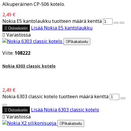
Alkuperäinen CP-506 kotelo.
2,49 €
Nokia E5 kantolaukku tuotteen määrä kenttä
Lisää
Nokia E5 kantolaukku

Ostoskoriin

Varastossa

Pikakatselu
Viite:
108222
Nokia 6303 classic kotelo
2,49 €
Nokia 6303 classic kotelo tuotteen määrä kenttä
Lisää
Nokia 6303 classic kotelo

Ostoskoriin

Varastossa

Pikakatselu