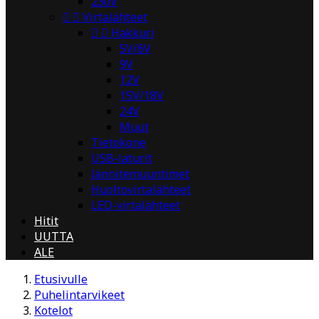
230V


Virtalähteet


Hakkuri
5V/6V
9V
12V
15V/18V
24V
Muut
Tietokone
USB-laturit
Jännitemuuntimet
Huoltovirtalähteet
LED-virtalähteet
Hitit
UUTTA
ALE
Etusivulle
Puhelintarvikeet
Kotelot