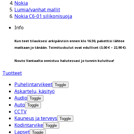
Nokia
Lumia/vanhat mallit
Nokia C6-01 silikonisuoja
Info
Kun teet tilauksesi arkipäivisin ennen klo 16:30, pakettisi lähtee
matkaan jo tänään. Toimituskulut ovat edulliset (3,00 € – 22,90 €).
Nouto Vantaalta onnistuu halutessasi jo tunnin kuluttua!
Tuotteet
Puhelintarvikeet
Toggle
Askartelu, käsityö
Audio
Toggle
Auto
Toggle
CCTV
Kauneus ja terveys
Toggle
Kodintarvike
Toggle
Lapset
Toggle