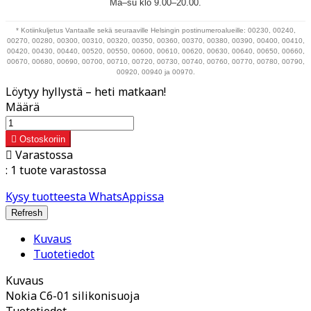
Ma–su klo 9.00–20.00.
* Kotiinkuljetus Vantaalle sekä seuraaville Helsingin postinumeroalueille: 00230, 00240,
00270, 00280, 00300, 00310, 00320, 00350, 00360, 00370, 00380, 00390, 00400, 00410,
00420, 00430, 00440, 00520, 00550, 00600, 00610, 00620, 00630, 00640, 00650, 00660,
00670, 00680, 00690, 00700, 00710, 00720, 00730, 00740, 00760, 00770, 00780, 00790,
00920, 00940 ja 00970.
Löytyy hyllystä – heti matkaan!
Määrä

Ostoskoriin

Varastossa
:
1 tuote varastossa
Kysy tuotteesta WhatsAppissa
Kuvaus
Tuotetiedot
Kuvaus
Nokia C6-01 silikonisuoja
Tuotetiedot