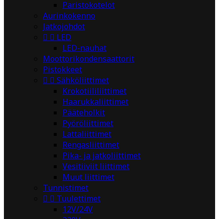
Paristokotelot
Aurinkokenno
Jatkojohdot


LED
LED-nauhat
Moottorikondensaattorit
Pistokkeet


Sähköliittimet
Krokotiililiittimet
Haarukkaliittimet
Pääteholkit
Pyöröliittimet
Lattaliittimet
Rengasliittimet
Pika- ja jatkoliittimet
Vesitiiviit liittimet
Muut liittimet
Tunnistimet


Tuulettimet
12V/24V