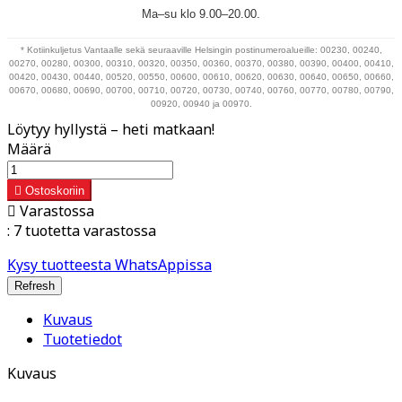
Ma–su klo 9.00–20.00.
* Kotiinkuljetus Vantaalle sekä seuraaville Helsingin postinumeroalueille: 00230, 00240,
00270, 00280, 00300, 00310, 00320, 00350, 00360, 00370, 00380, 00390, 00400, 00410,
00420, 00430, 00440, 00520, 00550, 00600, 00610, 00620, 00630, 00640, 00650, 00660,
00670, 00680, 00690, 00700, 00710, 00720, 00730, 00740, 00760, 00770, 00780, 00790,
00920, 00940 ja 00970.
Löytyy hyllystä – heti matkaan!
Määrä

Ostoskoriin

Varastossa
:
7 tuotetta varastossa
Kysy tuotteesta WhatsAppissa
Kuvaus
Tuotetiedot
Kuvaus