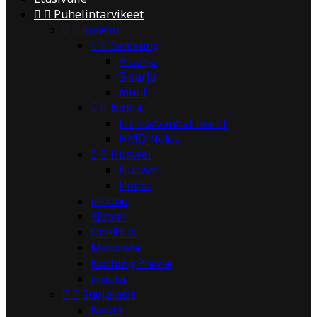


Puhelintarvikeet


Kotelot


Samsung
A-sarja
S-sarja
muut


Nokia
Lumia/vanhat mallit
HMD Nokia


Huawei
Huawei
Honor
iPhone
Xiaomi
OnePlus
Motorola
Nothing Phone
muuta


Suojalasit
Nokia