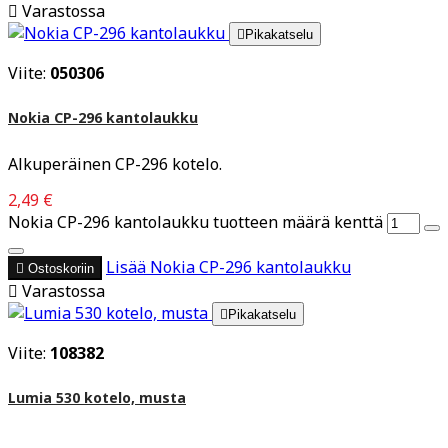

Varastossa

Pikakatselu
Viite:
050306
Nokia CP-296 kantolaukku
Alkuperäinen CP-296 kotelo.
2,49 €
Nokia CP-296 kantolaukku tuotteen määrä kenttä
Lisää
Nokia CP-296 kantolaukku

Ostoskoriin

Varastossa

Pikakatselu
Viite:
108382
Lumia 530 kotelo, musta