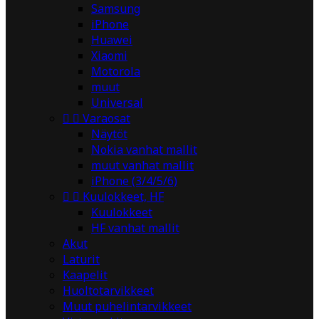
Samsung
iPhone
Huawei
Xiaomi
Motorola
muut
Universal


Varaosat
Näytöt
Nokia vanhat mallit
muut vanhat mallit
iPhone (3/4/5/6)


Kuulokkeet, HF
Kuulokkeet
HF vanhat mallit
Akut
Laturit
Kaapelit
Huoltotarvikkeet
Muut puhelintarvikkeet