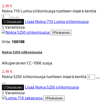
2,49 €
Nokia 710 Lumia silikonisuoja tuotteen määrä kenttä
Lisää
Nokia 710 Lumia silikonisuoja

Ostoskoriin

Varastossa

Pikakatselu
Viite:
100188
Nokia 5250 silikonisuoja
Alkuperäinen CC-1006 suoja.
2,49 €
Nokia 5250 silikonisuoja tuotteen määrä kenttä
Lisää
Nokia 5250 silikonisuoja

Ostoskoriin

Varastossa

Pikakatselu