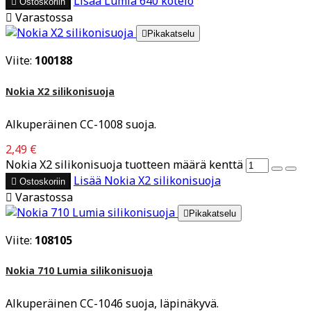
Lisää
Lumia 640 kotelo

Ostoskoriin

Varastossa

Pikakatselu
Viite:
100188
Nokia X2 silikonisuoja
Alkuperäinen CC-1008 suoja.
2,49 €
Nokia X2 silikonisuoja tuotteen määrä kenttä
Lisää
Nokia X2 silikonisuoja

Ostoskoriin

Varastossa

Pikakatselu
Viite:
108105
Nokia 710 Lumia silikonisuoja
Alkuperäinen CC-1046 suoja, läpinäkyvä.