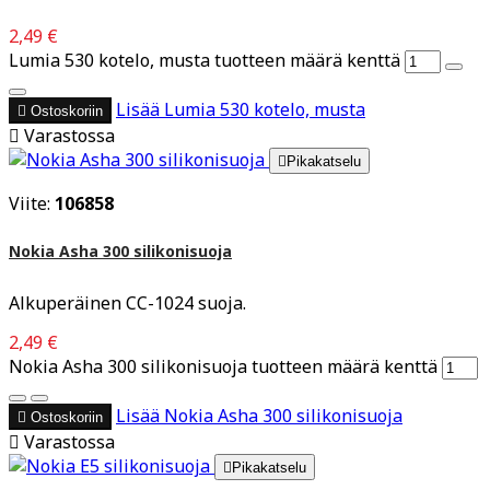
2,49 €
Lumia 530 kotelo, musta tuotteen määrä kenttä
Lisää
Lumia 530 kotelo, musta

Ostoskoriin

Varastossa

Pikakatselu
Viite:
106858
Nokia Asha 300 silikonisuoja
Alkuperäinen CC-1024 suoja.
2,49 €
Nokia Asha 300 silikonisuoja tuotteen määrä kenttä
Lisää
Nokia Asha 300 silikonisuoja

Ostoskoriin

Varastossa

Pikakatselu