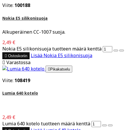
Viite:
100188
Nokia E5 silikonisuoja
Alkuperäinen CC-1007 suoja.
2,49 €
Nokia E5 silikonisuoja tuotteen määrä kenttä
Lisää
Nokia E5 silikonisuoja

Ostoskoriin

Varastossa

Pikakatselu
Viite:
108419
Lumia 640 kotelo
2,49 €
Lumia 640 kotelo tuotteen määrä kenttä