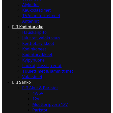
Älykellot
Kaukosäätimet
TV/monitoritelineet
Antennit


Kodintarvike
Hauskanpito
Jalustat, valokuvaus
Keittiötarvikkeet
Kodinkoneet
Kodintarvikkeet
Kylpyhuone
Laukut, kassit, reput
Tuulettimet & lämmittimet
Valaisimet


Sähkö


Akut & Paristot
4V/6V
12V
Moottoripyörä 12V
Paristot