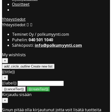
Osoitteet
Yhteystiedot
Yhteystiedot


Teminet Oy / polkumyynti.com
Puhelin:
040 501 1040
Sähköposti:
info@polkumyynti.com
My wishlists
×
add_circle_outline
Create new list
((title))
×
((label))
((cancelText))
((createText))
Kirjaudu sisään
×
Sinun pitää olla kirjautunut jotta voit lisätä tuotteita