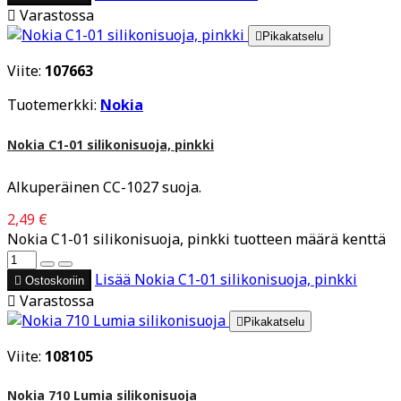

Varastossa

Pikakatselu
Viite:
107663
Tuotemerkki:
Nokia
Nokia C1-01 silikonisuoja, pinkki
Alkuperäinen CC-1027 suoja.
2,49 €
Nokia C1-01 silikonisuoja, pinkki tuotteen määrä kenttä
Lisää
Nokia C1-01 silikonisuoja, pinkki

Ostoskoriin

Varastossa

Pikakatselu
Viite:
108105
Nokia 710 Lumia silikonisuoja