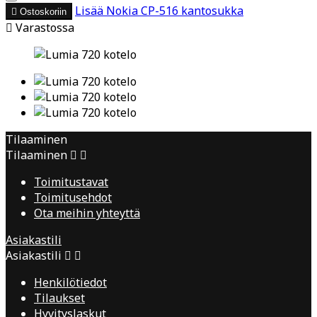
Lisää
Nokia CP-516 kantosukka

Ostoskoriin

Varastossa
Tilaaminen
Tilaaminen


Toimitustavat
Toimitusehdot
Ota meihin yhteyttä
Asiakastili
Asiakastili


Henkilötiedot
Tilaukset
Hyvityslaskut