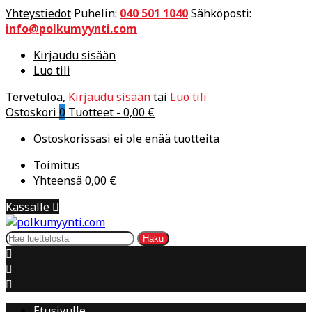
Yhteystiedot
Puhelin:
040 501 1040
Sähköposti:
info@polkumyynti.com
Kirjaudu sisään
Luo tili
Tervetuloa,
Kirjaudu sisään
tai
Luo tili
Ostoskori
0
Tuotteet -
0,00 €
Ostoskorissasi ei ole enää tuotteita
Toimitus
Yhteensä
0,00 €
Kassalle

Haku



Etusivulle