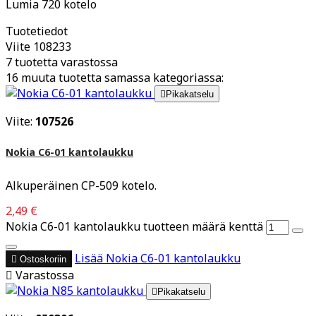
Lumia 720 kotelo
Tuotetiedot
Viite
108233
7 tuotetta varastossa
16 muuta tuotetta samassa kategoriassa:

Pikakatselu
Viite:
107526
Nokia C6-01 kantolaukku
Alkuperäinen CP-509 kotelo.
2,49 €
Nokia C6-01 kantolaukku tuotteen määrä kenttä
Lisää
Nokia C6-01 kantolaukku

Ostoskoriin

Varastossa

Pikakatselu