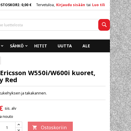
OSTOSKORI
0,00 €
Tervetuloa,
Kirjaudu sisään
tai
Luo tili
×
×
×
Haku
SÄHKÖ
HITIT
UUTTA
ALE
n
a
Ericsson W550i/W600i kuoret,
y Red
etukehyksen ja takakannen.
€
sis. alv
ja nouto
Ostoskoriin
