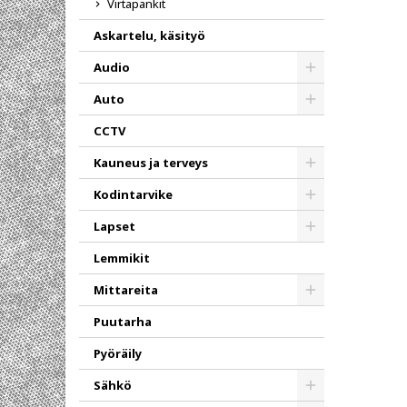
Virtapankit
Askartelu, käsityö
Audio
Toggle
Auto
Toggle
CCTV
Kauneus ja terveys
Toggle
Kodintarvike
Toggle
Lapset
Toggle
Lemmikit
Mittareita
Toggle
Puutarha
Pyöräily
Sähkö