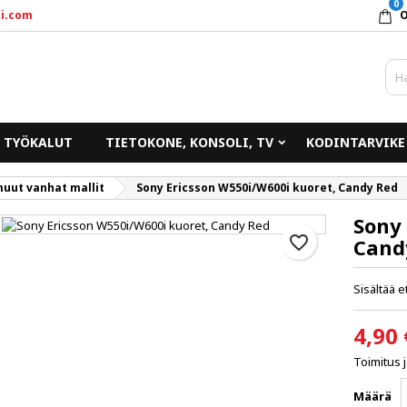
0
i.com
y wishlists
uo toivelista
irjaudu sisään
Create new list
un pitää olla kirjautunut jotta voit lisätä tuotteita toivelistalle.
ivelistan nimi
TYÖKALUT
TIETOKONE, KONSOLI, TV
KODINTARVIKE
Peruuta
Kirjaudu sisää
uut vanhat mallit
Sony Ericsson W550i/W600i kuoret, Candy Red
Peruuta
Luo toivelist
Sony 
favorite_border
Cand
Sisältää 
4,90 
Toimitus 
Määrä