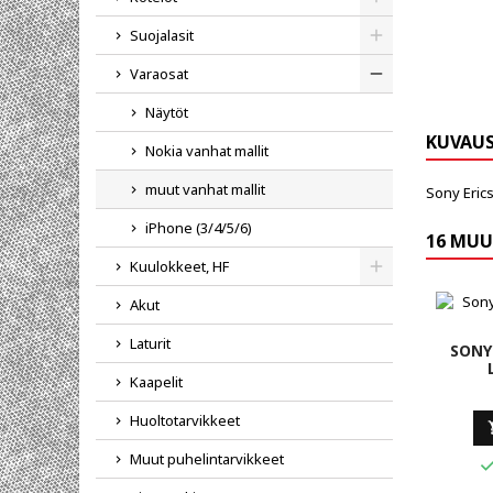
Toggle
Suojalasit
Toggle
Varaosat
Toggle
Näytöt
KUVAU
Nokia vanhat mallit
muut vanhat mallit
Sony Eric
iPhone (3/4/5/6)
16 MUU
Kuulokkeet, HF
Toggle
Akut
Laturit
SONY
Kaapelit
Huoltotarvikkeet
Muut puhelintarvikkeet