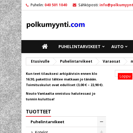
Puhelin:
040 501 1040
Sähköposti:
info@polkumyynt
M
L
K
add_circle_outline
Sin
To
ETUSIVULLE
PUHELINTARVIKEET
AUTO
Etusivulle
Puhelintarvikeet
Varaosat
m
Kun teet tilauksesi arkipäivisin ennen klo
Loppu
16:30, pakettisi lähtee matkaan jo tänään.
Toimituskulut ovat edulliset (3,00 € – 22,90 €).
Nouto Vantaalta onnistuu halutessasi jo
tunnin kuluttua!
TUOTTEET
Puhelintarvikeet
Toggle
Kotelot