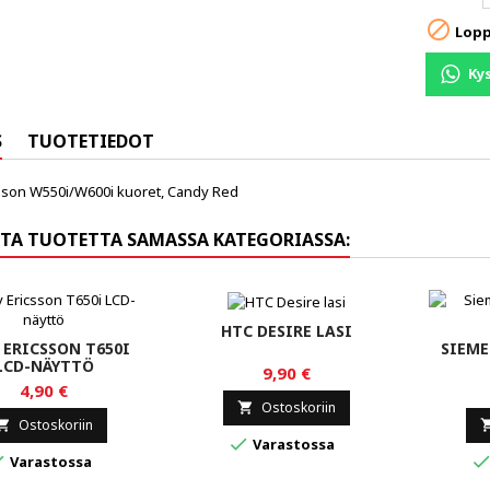

Lop
Ky
S
TUOTETIEDOT
sson W550i/W600i kuoret, Candy Red
TA TUOTETTA SAMASSA KATEGORIASSA:
HTC DESIRE LASI
 ERICSSON T650I
SIEME
LCD-NÄYTTÖ
9,90 €
4,90 €
Ostoskoriin

Ostoskoriin


Varastossa

Varastossa