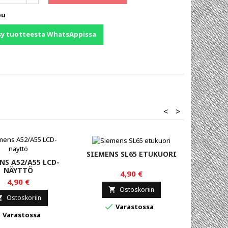
pu
sy tuotteesta WhatsAppissa
<
>
SIEMENS SL65 ETUKUORI
NS A52/A55 LCD-
SAMSU
NÄYTTÖ
V
4,90 €
4,90 €
Ostoskoriin

Ostoskoriin


Varastossa


Varastossa