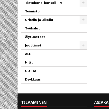
Toggle
Tietokone, konsoli, TV
Toggle
Toimisto
Urheilu ja ulkoilu
Toggle
Työkalut
Älytuotteet
Juottimet
Toggle
ALE
Hitit
UUTTA
Dyykkaus
TILAAMINEN
ASIAKA