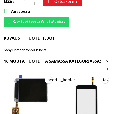
Ostoskoriin

Määrä

Varastossa
Kysy tuotteesta WhatsAppissa
KUVAUS
TUOTETIEDOT
Sony Ericsson W550i kuoret
16 MUUTA TUOTETTA SAMASSA KATEGORIASSA:
>
<
favorite_border
favor