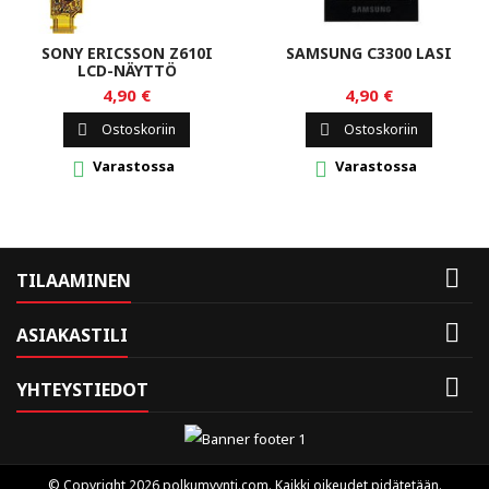
SONY ERICSSON Z610I
SAMSUNG C3300 LASI
LCD-NÄYTTÖ
4,90 €
4,90 €
Ostoskoriin
Ostoskoriin


Varastossa
Varastossa



TILAAMINEN

ASIAKASTILI

YHTEYSTIEDOT
© Copyright 2026 polkumyynti.com. Kaikki oikeudet pidätetään.