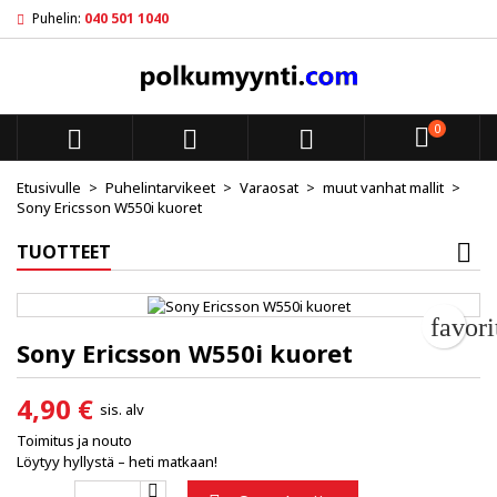
Puhelin:
040 501 1040
My wishlists
Luo toivelista
Kirjaudu sisään
add_circle_outline
Create new list
Sinun pitää olla kirjautunut jotta voit lisätä tuotteita toivelistal
Toivelistan nimi
0



Peruuta
Kirjaudu s
Etusivulle
Puhelintarvikeet
Varaosat
muut vanhat mallit
Sony Ericsson W550i kuoret
Peruuta
Luo toiv
TUOTTEET
favor
Sony Ericsson W550i kuoret
4,90 €
sis. alv
Toimitus ja nouto
Löytyy hyllystä – heti matkaan!