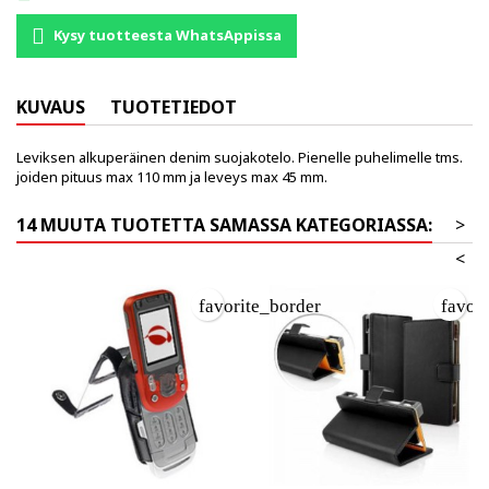
Kysy tuotteesta WhatsAppissa
KUVAUS
TUOTETIEDOT
Leviksen alkuperäinen denim suojakotelo. Pienelle puhelimelle tms.
joiden pituus max 110 mm ja leveys max 45 mm.
14 MUUTA TUOTETTA SAMASSA KATEGORIASSA:
>
<
favorite_border
favor