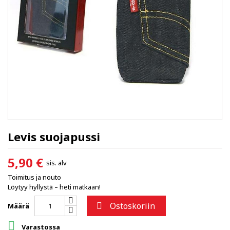
Levis suojapussi
5,90 €
sis. alv
Toimitus ja nouto
Löytyy hyllystä – heti matkaan!
Ostoskoriin

Määrä

Varastossa