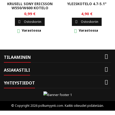
KRUSELL SONY ERICSSON
YLEISKOTELO 4.7-5.1"
W550/W600 KOTELO
0,99 €
4,90 €
Ostoskoriin
Ostoskoriin


Varastossa
Varastossa



TILAAMINEN

ASIAKASTILI

YHTEYSTIEDOT
© Copyright 2026 polkumyynti.com. Kaikki oikeudet pidätetään.