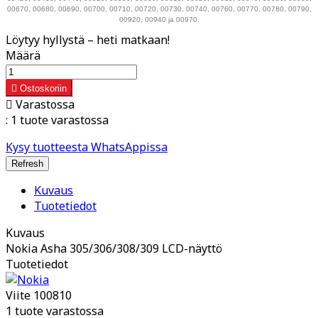
00670, 00680, 00690, 00700, 00710, 00720, 00730, 00740, 00760, 00770, 00780, 00790,
00920, 00940 ja 00970.
Löytyy hyllystä – heti matkaan!
Määrä

Ostoskoriin

Varastossa
:
1 tuote varastossa
Kysy tuotteesta WhatsAppissa
Kuvaus
Tuotetiedot
Kuvaus
Nokia Asha 305/306/308/309 LCD-näyttö
Tuotetiedot
Viite
100810
1 tuote varastossa