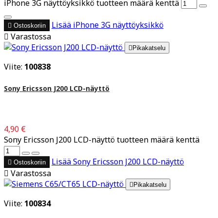
iPhone 3G näyttöyksikkö tuotteen määrä kenttä
Lisää
iPhone 3G näyttöyksikkö

Ostoskoriin

Varastossa

Pikakatselu
Viite:
100838
Sony Ericsson J200 LCD-näyttö
4,90 €
Sony Ericsson J200 LCD-näyttö tuotteen määrä kenttä
Lisää
Sony Ericsson J200 LCD-näyttö

Ostoskoriin

Varastossa

Pikakatselu
Viite:
100834