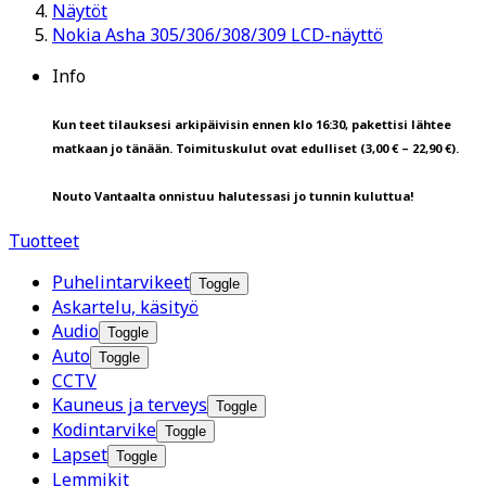
Näytöt
Nokia Asha 305/306/308/309 LCD-näyttö
Info
Kun teet tilauksesi arkipäivisin ennen klo 16:30, pakettisi lähtee
matkaan jo tänään. Toimituskulut ovat edulliset (3,00 € – 22,90 €).
Nouto Vantaalta onnistuu halutessasi jo tunnin kuluttua!
Tuotteet
Puhelintarvikeet
Toggle
Askartelu, käsityö
Audio
Toggle
Auto
Toggle
CCTV
Kauneus ja terveys
Toggle
Kodintarvike
Toggle
Lapset
Toggle
Lemmikit