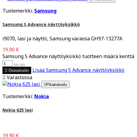
Tuotemerkki:
Samsung
Samsung S Advance näyttöyksikkö
i9070, lasi ja näyttö, Samsung varaosa GH97-13277A
19,90 €
Samsung S Advance näyttöyksikkö tuotteen määrä kenttä
Lisää
Samsung S Advance näyttöyksikkö

Ostoskoriin

Varastossa

Pikakatselu
Tuotemerkki:
Nokia
Nokia 625 lasi
19,90 €