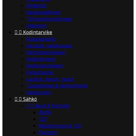
Älykellot
Kaukosäätimet
TV/monitoritelineet
Antennit


Kodintarvike
Hauskanpito
Jalustat, valokuvaus
Keittiötarvikkeet
Kodinkoneet
Kodintarvikkeet
Kylpyhuone
Laukut, kassit, reput
Tuulettimet & lämmittimet
Valaisimet


Sähkö


Akut & Paristot
4V/6V
12V
Moottoripyörä 12V
Paristot