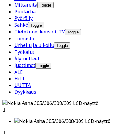
Mittareita
Toggle
Puutarha
Pyöräily
Sähkö
Toggle
Tietokone, konsoli, TV
Toggle
Toimisto
Urheilu ja ulkoilu
Toggle
Työkalut
Älytuotteet
Juottimet
Toggle
ALE
Hitit
UUTTA
Dyykkaus


