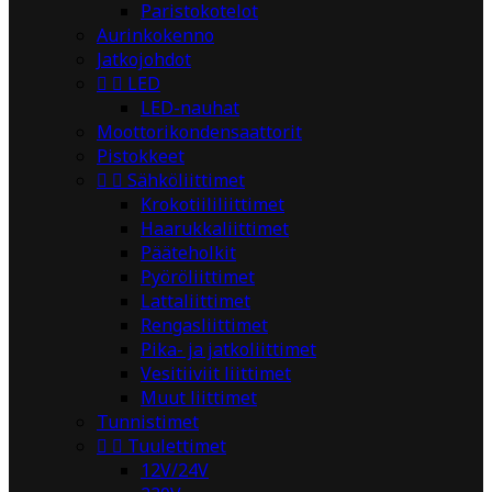
Paristokotelot
Aurinkokenno
Jatkojohdot


LED
LED-nauhat
Moottorikondensaattorit
Pistokkeet


Sähköliittimet
Krokotiililiittimet
Haarukkaliittimet
Pääteholkit
Pyöröliittimet
Lattaliittimet
Rengasliittimet
Pika- ja jatkoliittimet
Vesitiiviit liittimet
Muut liittimet
Tunnistimet


Tuulettimet
12V/24V