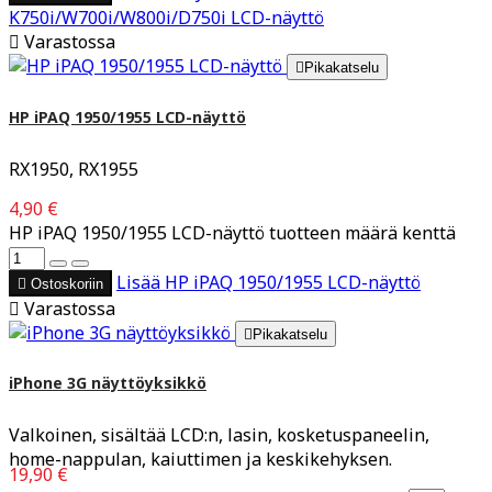
K750i/W700i/W800i/D750i LCD-näyttö

Varastossa

Pikakatselu
HP iPAQ 1950/1955 LCD-näyttö
RX1950, RX1955
4,90 €
HP iPAQ 1950/1955 LCD-näyttö tuotteen määrä kenttä
Lisää
HP iPAQ 1950/1955 LCD-näyttö

Ostoskoriin

Varastossa

Pikakatselu
iPhone 3G näyttöyksikkö
Valkoinen, sisältää LCD:n, lasin, kosketuspaneelin,
home-nappulan, kaiuttimen ja keskikehyksen.
19,90 €