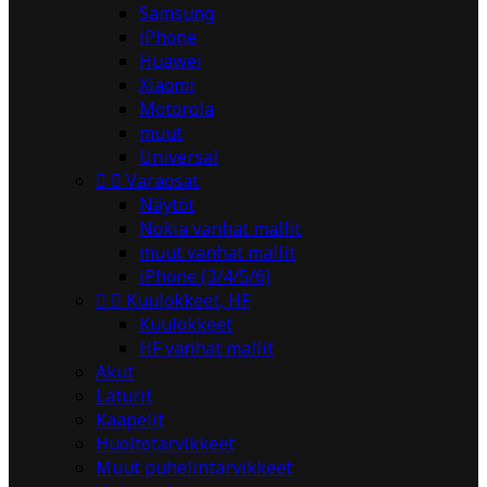
Samsung
iPhone
Huawei
Xiaomi
Motorola
muut
Universal


Varaosat
Näytöt
Nokia vanhat mallit
muut vanhat mallit
iPhone (3/4/5/6)


Kuulokkeet, HF
Kuulokkeet
HF vanhat mallit
Akut
Laturit
Kaapelit
Huoltotarvikkeet
Muut puhelintarvikkeet