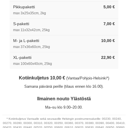
Pikkupaketti
5,00 €
max 3x25x35cm, 2kg
S-paketti
7,00 €
max 11x32x42cm, 25kg
M- ja L-paketti
10,00 €
max 37x36x60cm, 25kg
XL-paketti
22,90 €
max 100x60x40cm, 25kg
Kotiinkuljetus 10,00 €
(Vantaa/Pohjois-Helsinki*)
Samana päivänä perille (tilaus ennen klo 16.00).
Ilmainen nouto Ylästöstä
Ma–su klo 9.00–20.00.
* Kotiinkuljetus Vantaalle sekä seuraaville Helsingin postinumeroalueille: 00230, 00240,
00270, 00280, 00300, 00310, 00320, 00350, 00360, 00370, 00380, 00390, 00400, 00410,
00420, 00430, 00440, 00520, 00550, 00600, 00610, 00620, 00630, 00640, 00650, 00660,