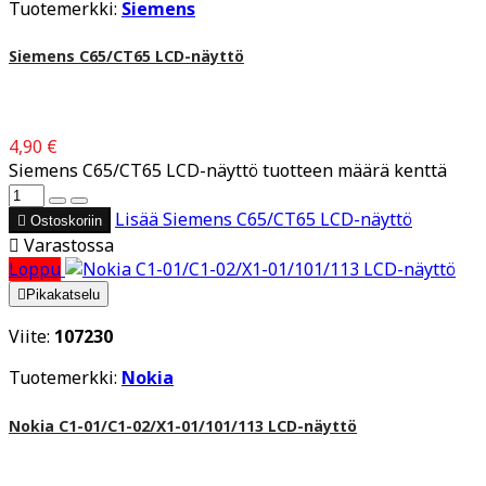
Tuotemerkki:
Siemens
Siemens C65/CT65 LCD-näyttö
4,90 €
Siemens C65/CT65 LCD-näyttö tuotteen määrä kenttä
Lisää
Siemens C65/CT65 LCD-näyttö

Ostoskoriin

Varastossa
Loppu

Pikakatselu
Viite:
107230
Tuotemerkki:
Nokia
Nokia C1-01/C1-02/X1-01/101/113 LCD-näyttö