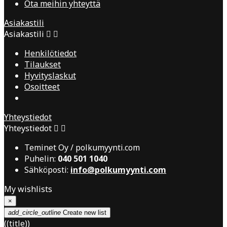
Ota meihin yhteyttä
Asiakastili
Asiakastili


Henkilötiedot
Tilaukset
Hyvityslaskut
Osoitteet
Yhteystiedot
Yhteystiedot


Teminet Oy / polkumyynti.com
Puhelin:
040 501 1040
Sähköposti:
info@polkumyynti.com
My wishlists
×
add_circle_outline
Create new list
((title))