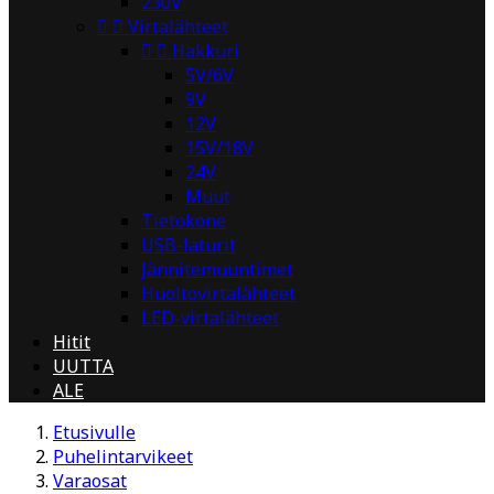
230V


Virtalähteet


Hakkuri
5V/6V
9V
12V
15V/18V
24V
Muut
Tietokone
USB-laturit
Jännitemuuntimet
Huoltovirtalähteet
LED-virtalähteet
Hitit
UUTTA
ALE
Etusivulle
Puhelintarvikeet
Varaosat