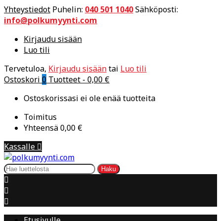
Yhteystiedot
Puhelin:
040 501 1040
Sähköposti:
info@polkumyynti.com
Kirjaudu sisään
Luo tili
Tervetuloa,
Kirjaudu sisään
tai
Luo tili
Ostoskori
0
Tuotteet -
0,00 €
Ostoskorissasi ei ole enää tuotteita
Toimitus
Yhteensä
0,00 €
Kassalle

Haku



Etusivulle