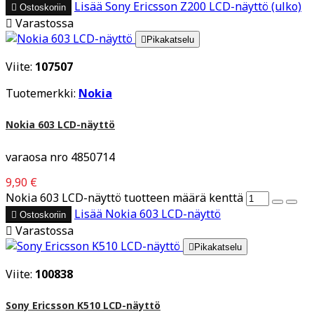
Lisää
Sony Ericsson Z200 LCD-näyttö (ulko)

Ostoskoriin

Varastossa

Pikakatselu
Viite:
107507
Tuotemerkki:
Nokia
Nokia 603 LCD-näyttö
varaosa nro 4850714
9,90 €
Nokia 603 LCD-näyttö tuotteen määrä kenttä
Lisää
Nokia 603 LCD-näyttö

Ostoskoriin

Varastossa

Pikakatselu
Viite:
100838
Sony Ericsson K510 LCD-näyttö