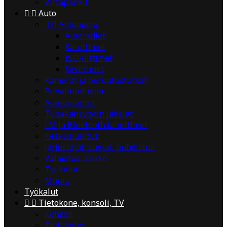
Virtapankit


Auto


Autoaudio
Autoradiot
Kaiuttimet
ISO-liittimet
Sovittimet
Kamerat ja peruutustutkat
Puhelintelineet
Autoantennit
Tupakansytytin jakajat
FM ja Bluetooth lähettimet
Keskuslukitus
Järjestäjät, suojat, puhdistus
Valaistus, sähkö
Työkalut
Muuta
Työkalut


Tietokone, konsoli, TV
Konsoli
Tietokone