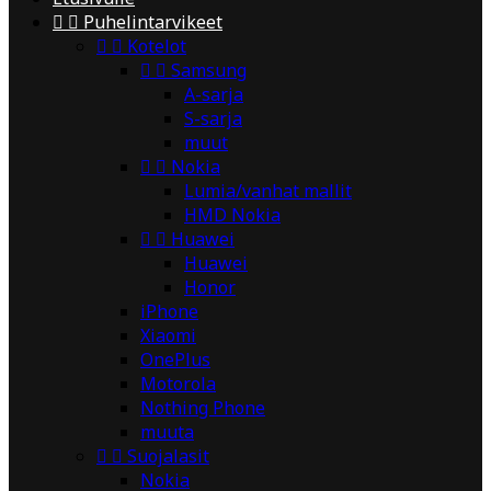


Puhelintarvikeet


Kotelot


Samsung
A-sarja
S-sarja
muut


Nokia
Lumia/vanhat mallit
HMD Nokia


Huawei
Huawei
Honor
iPhone
Xiaomi
OnePlus
Motorola
Nothing Phone
muuta


Suojalasit
Nokia