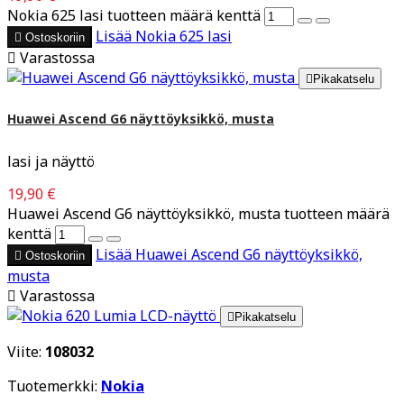
Nokia 625 lasi tuotteen määrä kenttä
Lisää
Nokia 625 lasi

Ostoskoriin

Varastossa

Pikakatselu
Huawei Ascend G6 näyttöyksikkö, musta
lasi ja näyttö
19,90 €
Huawei Ascend G6 näyttöyksikkö, musta tuotteen määrä
kenttä
Lisää
Huawei Ascend G6 näyttöyksikkö,

Ostoskoriin
musta

Varastossa

Pikakatselu
Viite:
108032
Tuotemerkki:
Nokia