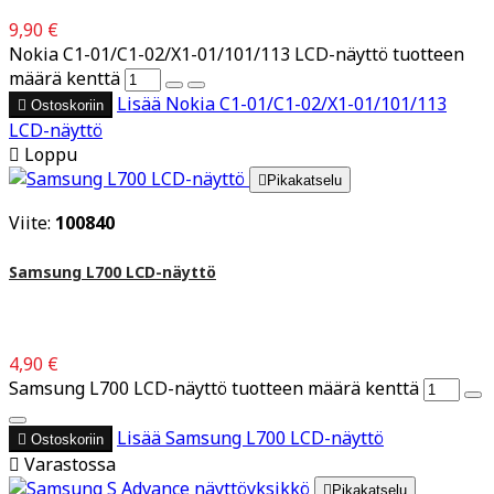
9,90 €
Nokia C1-01/C1-02/X1-01/101/113 LCD-näyttö tuotteen
määrä kenttä
Lisää
Nokia C1-01/C1-02/X1-01/101/113

Ostoskoriin
LCD-näyttö

Loppu

Pikakatselu
Viite:
100840
Samsung L700 LCD-näyttö
4,90 €
Samsung L700 LCD-näyttö tuotteen määrä kenttä
Lisää
Samsung L700 LCD-näyttö

Ostoskoriin

Varastossa

Pikakatselu