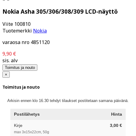
Nokia Asha 305/306/308/309 LCD-näyttö
Viite
100810
Tuotemerkki
Nokia
varaosa nro 4851120
9,90 €
sis. alv
Toimitus ja nouto
×
Toimitus ja nouto
Arkisin ennen klo 16.30 tehdyt tilaukset postitetaan samana päivänä.
Postilähetys
Hinta
Kirje
3,00 €
max 3x15x22cm, 50g