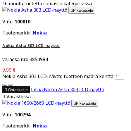
16 muuta tuotetta samassa kategoriassa:

Pikakatselu
Viite:
100810
Tuotemerkki:
Nokia
Nokia Asha 303 LCD-näyttö
varaosa nro 4850984
9,90 €
Nokia Asha 303 LCD-näyttö tuotteen määrä kenttä
Lisää
Nokia Asha 303 LCD-näyttö

Ostoskoriin

Varastossa

Pikakatselu
Viite:
100794
Tuotemerkki:
Nokia