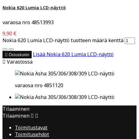
Nokia 620 Lumia LCD-näyttö
varaosa nro 48513993
9,90 €
Nokia 620 Lumia LCD-näyttö tuotteen määrä kenttä
Lisää
Nokia 620 Lumia LCD-näyttö

Ostoskoriin

Varastossa
varaosa nro 4851120
Tilaaminen
Tilaaminen


Toimitustavat
Toimitusehdot