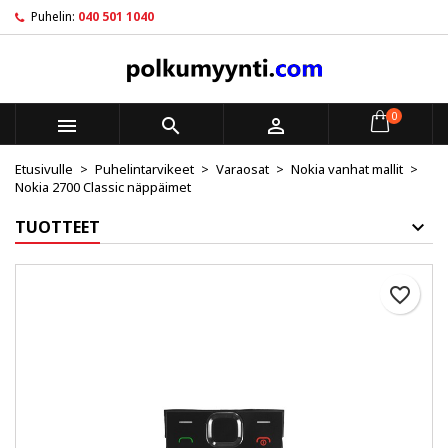
Puhelin:
040 501 1040
×
×
×
My wishlists
Luo toivelista
Kirjaudu sisään
Create new list
add_circle_outline
Sinun pitää olla kirjautunut jotta voit lisätä tuotteita
Toivelistan nimi
toivelistalle.
0



Etusivulle
Puhelintarvikeet
Varaosat
Nokia vanhat mallit
Peruuta
Kirjaudu sisään
Nokia 2700 Classic näppäimet
Peruuta
Luo toivelista
TUOTTEET
favorite_border