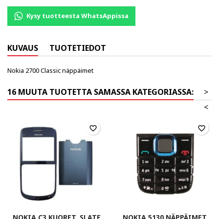
Kysy tuotteesta WhatsAppissa
KUVAUS
TUOTETIEDOT
Nokia 2700 Classic näppäimet
16 MUUTA TUOTETTA SAMASSA KATEGORIASSA:
>
<
favorite_border
favorite_border
NOKIA C3 KUORET, SLATE
NOKIA 5130 NÄPPÄIMET,