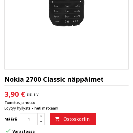
Nokia 2700 Classic näppäimet
3,90 €
sis. alv
Toimitus ja nouto
Löytyy hyllystä – heti matkaan!
Ostoskoriin
Määrä


Varastossa