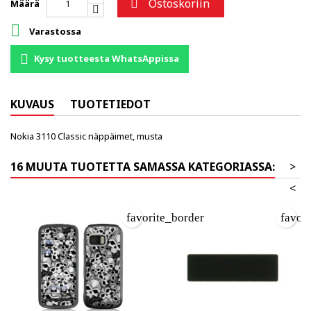
Ostoskoriin

Määrä

Varastossa
Kysy tuotteesta WhatsAppissa
KUVAUS
TUOTETIEDOT
Nokia 3110 Classic näppäimet, musta
16 MUUTA TUOTETTA SAMASSA KATEGORIASSA:
>
<
favorite_border
favor