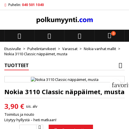
Puhelin:
040 501 1040
My wishlists
Luo toivelista
Kirjaudu sisään
add_circle_outline
Create new list
Sinun pitää olla kirjautunut jotta voit lisätä tuotteita toivelistal
Toivelistan nimi
0



Peruuta
Kirjaudu s
Etusivulle
Puhelintarvikeet
Varaosat
Nokia vanhat mallit
Nokia 3110 Classic näppäimet, musta
Peruuta
Luo toiv
TUOTTEET
favor
Nokia 3110 Classic näppäimet, musta
3,90 €
sis. alv
Toimitus ja nouto
Löytyy hyllystä – heti matkaan!