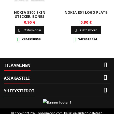
NOKIA 5800 SKIN
NOKIA E51 LOGO PLATE
STICKER, BONES
0,90 €
0,90 €
Ostoskoriin
Ostoskoriin


Varastossa
Varastossa



TILAAMINEN

ASIAKASTILI

YHTEYSTIEDOT
© Copyright 2026 polkumyynti.com. Kaikki oikeudet pidätetään.