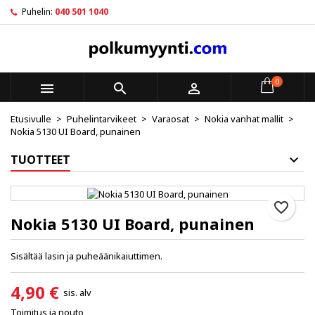
Puhelin:
040 501 1040
×
×
×
My wishlists
Luo toivelista
Kirjaudu sisään
Create new list
add_circle_outline
Sinun pitää olla kirjautunut jotta voit lisätä tuotteita
Toivelistan nimi
toivelistalle.
0



Etusivulle
Puhelintarvikeet
Varaosat
Nokia vanhat mallit
Peruuta
Kirjaudu sisään
Nokia 5130 UI Board, punainen
Peruuta
Luo toivelista
TUOTTEET
favorite_border
Nokia 5130 UI Board, punainen
Sisältää lasin ja puheäänikaiuttimen.
4,90 €
sis. alv
Toimitus ja nouto