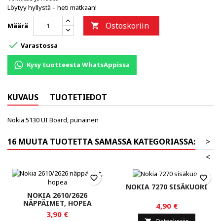
Löytyy hyllystä – heti matkaan!
Ostoskoriin
Määrä


Varastossa
Kysy tuotteesta WhatsAppissa
KUVAUS
TUOTETIEDOT
Nokia 5130 UI Board, punainen
16 MUUTA TUOTETTA SAMASSA KATEGORIASSA:
>
<
favorite_border
favorite_border
NOKIA 7270 SISÄKUORI
NOKIA 2610/2626
NÄPPÄIMET, HOPEA
4,90 €
3,90 €