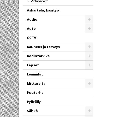
Virtapankit
Askartelu, käsityö
Audio
Toggle
Auto
Toggle
CCTV
Kauneus ja terveys
Toggle
Kodintarvike
Toggle
Lapset
Toggle
Lemmikit
Mittareita
Toggle
Puutarha
Pyöräily
Sähkö