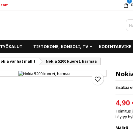
0
.com
y wishlists
uo toivelista
irjaudu sisään
Create new list
un pitää olla kirjautunut jotta voit lisätä tuotteita toivelistalle.
ivelistan nimi
TYÖKALUT
TIETOKONE, KONSOLI, TV
KODINTARVIKE
Peruuta
Kirjaudu sisää
okia vanhat mallit
Nokia 5200 kuoret, harmaa
Peruuta
Luo toivelist
Noki
favorite_border
Sisältää 
4,90 
Toimitus 
Löytyy hyl
Määrä