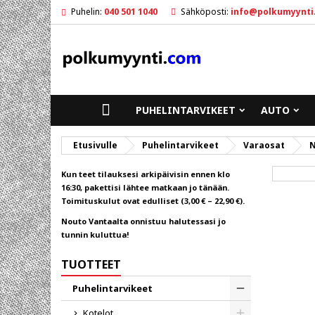
Puhelin:
040 501 1040
Sähköposti:
info@polkumyynti
M
L
K
add_circle_outline
Sin
To
ETUSIVULLE
PUHELINTARVIKEET
AUTO
Etusivulle
Puhelintarvikeet
Varaosat
N
Kun teet tilauksesi arkipäivisin ennen klo
16:30, pakettisi lähtee matkaan jo tänään.
Toimituskulut ovat edulliset (3,00 € – 22,90 €).
Nouto Vantaalta onnistuu halutessasi jo
tunnin kuluttua!
TUOTTEET
Puhelintarvikeet
Toggle
Kotelot