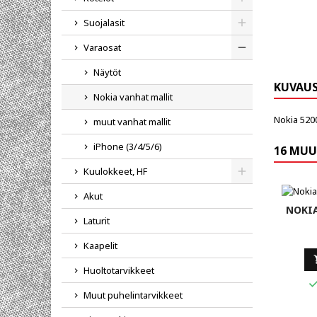
Toggle
Suojalasit
Toggle
Varaosat
Toggle
Näytöt
KUVAU
Nokia vanhat mallit
Nokia 520
muut vanhat mallit
iPhone (3/4/5/6)
16 MUU
Kuulokkeet, HF
Toggle
Akut
NOKIA
Laturit
Kaapelit
Huoltotarvikkeet
Muut puhelintarvikkeet