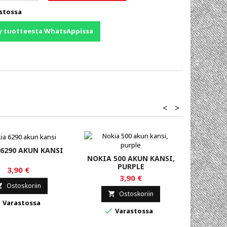
stossa
y tuotteesta WhatsAppissa
<
>
6290 AKUN KANSI
NOKIA 500 AKUN KANSI,
NOKIA
PURPLE
KOR
3,90 €
3,90 €
Ostoskoriin

Ostoskoriin


Varastossa


Varastossa