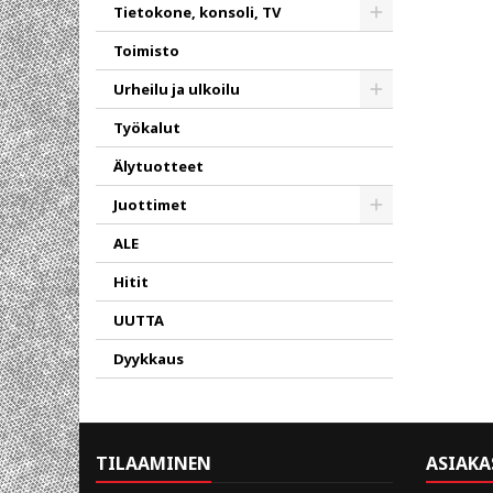
Toggle
Tietokone, konsoli, TV
Toggle
Toimisto
Urheilu ja ulkoilu
Toggle
Työkalut
Älytuotteet
Juottimet
Toggle
ALE
Hitit
UUTTA
Dyykkaus
TILAAMINEN
ASIAKA