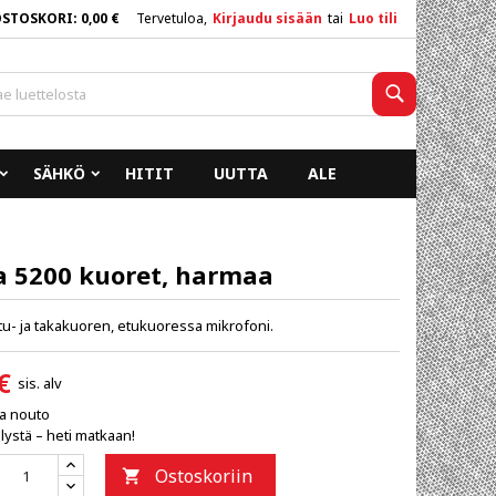
OSTOSKORI
0,00 €
Tervetuloa,
Kirjaudu sisään
tai
Luo tili
×
×
×
Haku
SÄHKÖ
HITIT
UUTTA
ALE
n
a
a 5200 kuoret, harmaa
etu- ja takakuoren, etukuoressa mikrofoni.
€
sis. alv
ja nouto
lystä – heti matkaan!
Ostoskoriin
