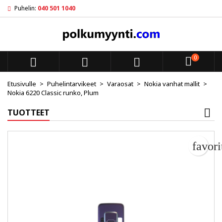
Puhelin:
040 501 1040
My wishlists
Luo toivelista
Kirjaudu sisään
add_circle_outline
Create new list
Sinun pitää olla kirjautunut jotta voit lisätä tuotteita toivelistal
Toivelistan nimi
0



Peruuta
Kirjaudu s
Etusivulle
Puhelintarvikeet
Varaosat
Nokia vanhat mallit
Nokia 6220 Classic runko, Plum
Peruuta
Luo toiv
TUOTTEET
favor