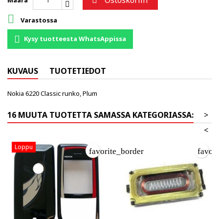
Ostoskoriin

Määrä

Varastossa
Kysy tuotteesta WhatsAppissa
KUVAUS
TUOTETIEDOT
Nokia 6220 Classic runko, Plum
16 MUUTA TUOTETTA SAMASSA KATEGORIASSA:
>
<
Loppu
favorite_border
favor