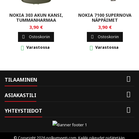
NOKIA 303 AKUN KANSI,
NOKIA 7100 SUPERNOVA
TUMMANHARMAA
NÄPPÄIMET
3,90 €
3,90 €
Ostoskoriin
Ostoskoriin


Varastossa
Varastossa



TILAAMINEN

ASIAKASTILI

YHTEYSTIEDOT
© Copyright 2026 polkumyynti.com. Kaikki oikeudet pidätetään.