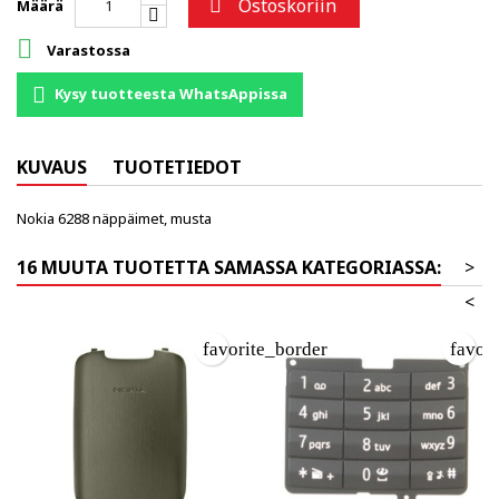
Ostoskoriin

Määrä

Varastossa
Kysy tuotteesta WhatsAppissa
KUVAUS
TUOTETIEDOT
Nokia 6288 näppäimet, musta
16 MUUTA TUOTETTA SAMASSA KATEGORIASSA:
>
<
favorite_border
favor