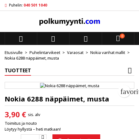
Puhelin:
040 501 1040
My wishlists
Luo toivelista
Kirjaudu sisään
add_circle_outline
Create new list
Sinun pitää olla kirjautunut jotta voit lisätä tuotteita toivelistal
Toivelistan nimi
0



Peruuta
Kirjaudu s
Etusivulle
Puhelintarvikeet
Varaosat
Nokia vanhat mallit
Nokia 6288 näppäimet, musta
Peruuta
Luo toiv
TUOTTEET
favor
Nokia 6288 näppäimet, musta
3,90 €
sis. alv
Toimitus ja nouto
Löytyy hyllystä – heti matkaan!