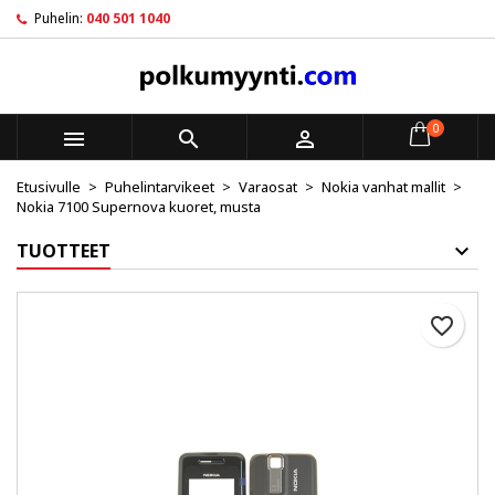
Puhelin:
040 501 1040
×
×
×
My wishlists
Luo toivelista
Kirjaudu sisään
Create new list
add_circle_outline
Sinun pitää olla kirjautunut jotta voit lisätä tuotteita
Toivelistan nimi
toivelistalle.
0



Etusivulle
Puhelintarvikeet
Varaosat
Nokia vanhat mallit
Peruuta
Kirjaudu sisään
Nokia 7100 Supernova kuoret, musta
Peruuta
Luo toivelista
TUOTTEET
favorite_border