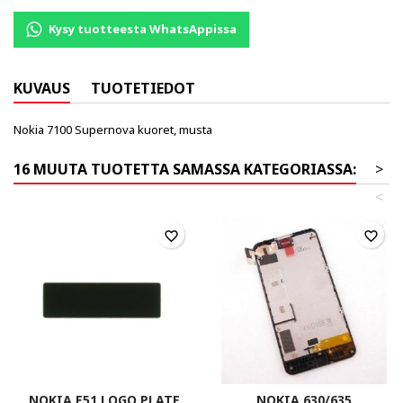
Kysy tuotteesta WhatsAppissa
KUVAUS
TUOTETIEDOT
Nokia 7100 Supernova kuoret, musta
16 MUUTA TUOTETTA SAMASSA KATEGORIASSA:
>
<
favorite_border
favorite_border
NOKIA E51 LOGO PLATE
NOKIA 630/635