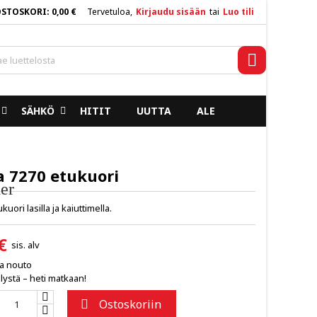
OSTOSKORI
0,00 €
Tervetuloa,
Kirjaudu sisään
tai
Luo tili
×
×
×
Haku
SÄHKÖ
HITIT
UUTTA
ALE
n
a
a 7270 etukuori
er
uori lasilla ja kaiuttimella.
€
sis. alv
ja nouto
lystä – heti matkaan!
Ostoskoriin
