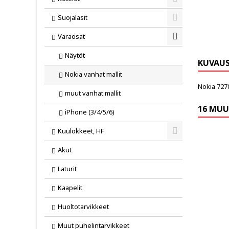
Toggle
Suojalasit
Toggle
Varaosat
Toggle
Näytöt
KUVAU
Nokia vanhat mallit
Nokia 727
muut vanhat mallit
16 MUU
iPhone (3/4/5/6)
Kuulokkeet, HF
Toggle
Akut
Laturit
Kaapelit
Huoltotarvikkeet
Muut puhelintarvikkeet