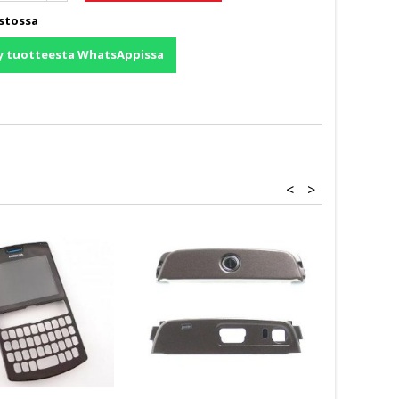
stossa
y tuotteesta WhatsAppissa
<
>