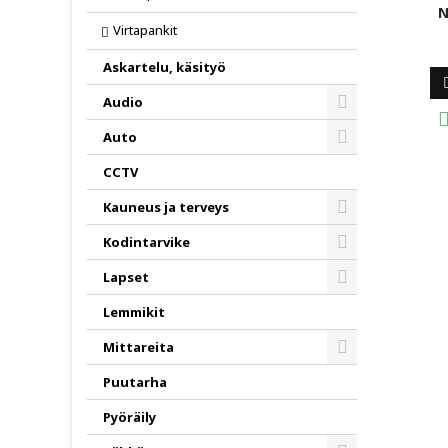
N
Virtapankit
Askartelu, käsityö
Audio
Toggle
Auto
Toggle
CCTV
Kauneus ja terveys
Toggle
Kodintarvike
Toggle
Lapset
Toggle
Lemmikit
Mittareita
Toggle
Puutarha
Pyöräily