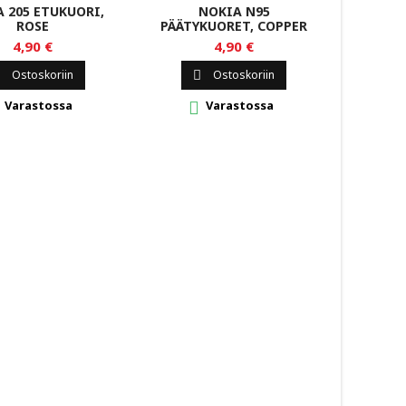
 205 ETUKUORI,
NOKIA N95
NOKIA 7
ROSE
PÄÄTYKUORET, COPPER
4,90 €
4,90 €
Ostoskoriin
Ostoskoriin


Varastossa
Varastossa

