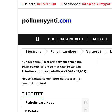
Puhelin:
040 501 1040
Sähköposti:
info@polkumyynti
M
L
K
ad
Sin
To
ETUSIVULLE
PUHELINTARVIKEET
AUTO
Etusivulle
Puhelintarvikeet
Varaosat
N
Kun teet tilauksesi arkipäivisin ennen klo
16:30, pakettisi lähtee matkaan jo tänään.
Toimituskulut ovat edulliset (3,00 € – 22,90 €).
Nouto Vantaalta onnistuu halutessasi jo
tunnin kuluttua!
TUOTTEET
Puhelintarvikeet
Toggle
Kotelot