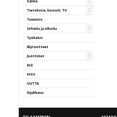
Sähkö
Toggle
Tietokone, konsoli, TV
Toggle
Toimisto
Urheilu ja ulkoilu
Toggle
Työkalut
Älytuotteet
Juottimet
Toggle
ALE
Hitit
UUTTA
Dyykkaus